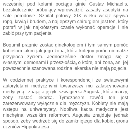
wcześniej pod kołami pociągu ginie Gustav Michaelis,
bezskutecznie próbujący wprowadzić zasady aseptyki na
sale porodowe. Szpital połowy XIX wieku wciąż spływa
ropą, krwią i brudem, a najlepszym chirurgiem jest ten, który
potrafi w jak najkrótszym czasie wykonać operację i nie
zabić przy tym pacjenta.
Bogumił pragnie zostać ginekologiem i tym samym pomóc
kobietom takim jak jego żona, która kolejny poród niemalże
przypłaca życiem. Jednocześnie doktor zmaga się z
własnymi demonami i przeszłością, o której ani żona, ani jej
powszechnie szanowana rodzina lekarska nie mają pojęcia.
W codziennej praktyce i korespondencji ze światowymi
autorytetami medycznymi towarzyszy mu zafascynowana
medycyną i znająca języki szwagierka Augusta, która marzy,
żeby zostać lekarką. Tymczasem zawód ten jest
zarezerwowany wyłącznie dla mężczyzn. Kobiety nie mają
wstępu na uniwersytety. Nobliwa kadra medyczna jest
niechętna wszelkim reformom. Augusta znajduje jednak
sposób, żeby wedrzeć się do zamkniętego dla kobiet grona
uczniów Hippokratesa…