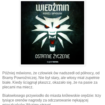
Później mówiono, że człowiek ów nadszedł od północy, od
Bramy Powroźniczej. Nie był stary, ale włosy miał zupełnie
białe. Kiedy ściągnął płaszcz, okazało się, że na pasie za
plecami ma miecz.
Białowłosego przywiodło do miasta królewskie orędzie: trzy
tysiące orenów nagrody za odczarowanie nękającej
mieszkańców Wyzimy strzygi.