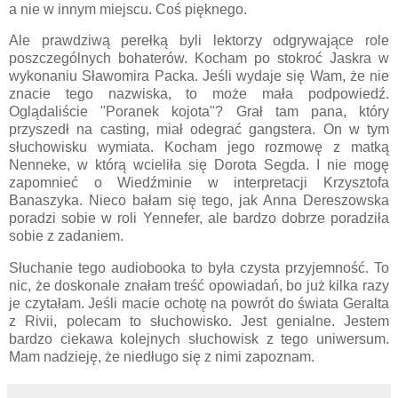
a nie w innym miejscu. Coś pięknego.
Ale prawdziwą perełką byli lektorzy odgrywające role
poszczególnych bohaterów. Kocham po stokroć Jaskra w
wykonaniu Sławomira Packa. Jeśli wydaje się Wam, że nie
znacie tego nazwiska, to może mała podpowiedź.
Oglądaliście "Poranek kojota"? Grał tam pana, który
przyszedł na casting, miał odegrać gangstera. On w tym
słuchowisku wymiata. Kocham jego rozmowę z matką
Nenneke, w którą wcieliła się Dorota Segda. I nie mogę
zapomnieć o Wiedźminie w interpretacji Krzysztofa
Banaszyka. Nieco bałam się tego, jak Anna Dereszowska
poradzi sobie w roli Yennefer, ale bardzo dobrze poradziła
sobie z zadaniem.
Słuchanie tego audiobooka to była czysta przyjemność. To
nic, że doskonale znałam treść opowiadań, bo już kilka razy
je czytałam. Jeśli macie ochotę na powrót do świata Geralta
z Rivii, polecam to słuchowisko. Jest genialne. Jestem
bardzo ciekawa kolejnych słuchowisk z tego uniwersum.
Mam nadzieję, że niedługo się z nimi zapoznam.