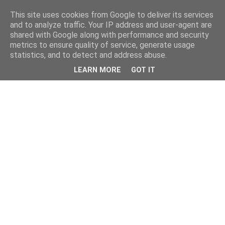
This site uses cookies from Google to deliver its services
and to analyze traffic. Your IP address and user-agent are
shared with Google along with performance and security
metrics to ensure quality of service, generate usage
statistics, and to detect and address abuse.
LEARN MORE
GOT IT