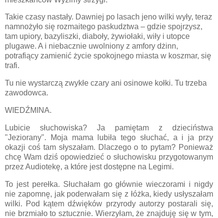
Takie czasy nastały. Dawniej po lasach jeno wilki wyły, teraz
namnożyło się rozmaitego paskudztwa – gdzie spojrzysz,
tam upiory, bazyliszki, diaboły, żywiołaki, wiły i utopce
plugawe. A i niebacznie uwolniony z amfory dżinn,
potrafiący zamienić życie spokojnego miasta w koszmar, się
trafi.
Tu nie wystarczą zwykłe czary ani osinowe kołki. Tu trzeba
zawodowca.
WIEDŹMINA.
Lubicie słuchowiska? Ja pamiętam z dzieciństwa
"Jeziorany". Moja mama lubiła tego słuchać, a i ja przy
okazji coś tam słyszałam. Dlaczego o to pytam? Ponieważ
chcę Wam dziś opowiedzieć o słuchowisku przygotowanym
przez Audiotekę, a które jest dostępne na Legimi.
To jest perełka. Słuchałam go głównie wieczorami i nigdy
nie zapomnę, jak poderwałam się z łóżka, kiedy usłyszałam
wilki. Pod kątem dźwięków przyrody autorzy postarali się,
nie brzmiało to sztucznie. Wierzyłam, że znajduję się w tym,