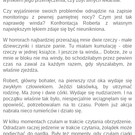
wynikiem jego przemęczenia, czy zbyt silnych lekarstw.
Czy wyjaśnienie swoich problemów odnajdzie na zapisie
monitoringu z pewnej pamiętnej nocy? Czym jest tak
naprawdę winda? Konfrontacja Roberta z własnym
największym lękiem zdaje się być nieunikniona.
W horrorach najbardziej przerażają mnie dwie rzeczy - małe
dziewczynki i starsze panie. Tu miałam kumulację - obie
rzeczy w jednej książce. I jeszcze ta winda... Dobrze, że u
mnie w bloku nie ma windy, bo schodziłabym przez pewien
czas na zawał za każdym razem, gdy słyszałabym, że
właśnie zjeżdża.
Robert, główny bohater, na pierwszy rzut oka wydaje się
zwykłym człowiekiem. Jeździ taksówką, by utrzymać
rodzinę. Ma żonę i dwie córki. Wydaje się nudziarzem. I na
początku właśnie tak było, niespecjalnie wciągnęłam się w
opowieść, potrzebowałam na to czasu. Potem już akcja
nabrała nieco rumieńców i działo się.
W kilku momentach czułam w trakcie czytania obrzydzenie.
Odradzam raczej jedzenie w trakcie czytania, żołądek może
podjechać do gardła. Były też momenty, gdy czułam ciarki