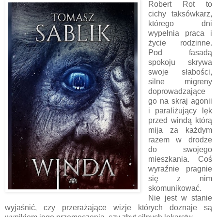
Robert Rot to
cichy taksówkarz,
którego dni
wypełnia praca i
życie rodzinne.
Pod fasadą
spokoju skrywa
swoje słabości,
silne migreny
doprowadzające
go na skraj agonii
i paraliżujący lęk
przed windą którą
mija za każdym
razem w drodze
do swojego
mieszkania. Coś
wyraźnie pragnie
się z nim
skomunikować.
Nie jest w stanie
wyjaśnić, czy przerażające wizje których doznaje są