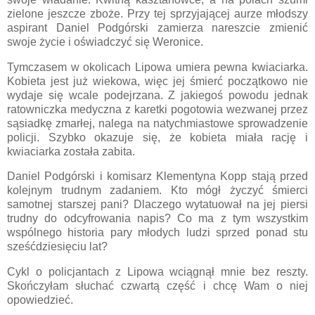
zielone jeszcze zboże. Przy tej sprzyjającej aurze młodszy
aspirant Daniel Podgórski zamierza nareszcie zmienić
swoje życie i oświadczyć się Weronice.
Tymczasem w okolicach Lipowa umiera pewna kwiaciarka.
Kobieta jest już wiekowa, więc jej śmierć początkowo nie
wydaje się wcale podejrzana. Z jakiegoś powodu jednak
ratowniczka medyczna z karetki pogotowia wezwanej przez
sąsiadkę zmarłej, nalega na natychmiastowe sprowadzenie
policji. Szybko okazuje się, że kobieta miała rację i
kwiaciarka została zabita.
Daniel Podgórski i komisarz Klementyna Kopp stają przed
kolejnym trudnym zadaniem. Kto mógł życzyć śmierci
samotnej starszej pani? Dlaczego wytatuował na jej piersi
trudny do odcyfrowania napis? Co ma z tym wszystkim
wspólnego historia pary młodych ludzi sprzed ponad stu
sześćdziesięciu lat?
Cykl o policjantach z Lipowa wciągnął mnie bez reszty.
Skończyłam słuchać czwartą część i chcę Wam o niej
opowiedzieć.