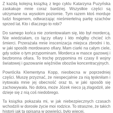
Z każdą kolejną książką z tego cyklu Katarzyna Puzyńska
zaskakuje mnie coraz bardziej. Wszystkie części są
utrzymane na wysokim poziomie. Tym razem ktoś morduje
ludzi fosgenem, odtwarzając nieśmiertelną partię szachów
sprzed lat. Kto i dlaczego to robi?
Do samego końca nie zorientowałam się, kto był mordercą.
Nie wiedziałam, co łączy ofiary i kto mógłby chcieć ich
śmierci. Przerażała mnie inscenizacja miejsca zbrodni i to,
w jaki sposób mordowano ofiary. Mam ciarki na całym ciele,
gdy sobie o tym przypominam. Morderca w masce gazowej i
bezbronna ofiara. To trochę przypomina mi czasy II wojny
światowej i gazowanie więźniów obozów koncentracyjnych.
Powróciła Klementyna Kopp, nieobecna w poprzedniej
części. Muszę przyznać, że niespecjalnie za nią tęskniłam i
irytowała mnie jej obecność oraz to, w jaki sposób się
zachowywała. No dobra, może Józek nieco ją złagodził, ale
dzieje się z nią coś niedobrego.
Ta książka pokazała mi, w jak niebezpiecznych czasach
wchodzili w dorosłe życie moi rodzice. To straszne, że takich
historii jak ta opisana w powieści, było więcej.