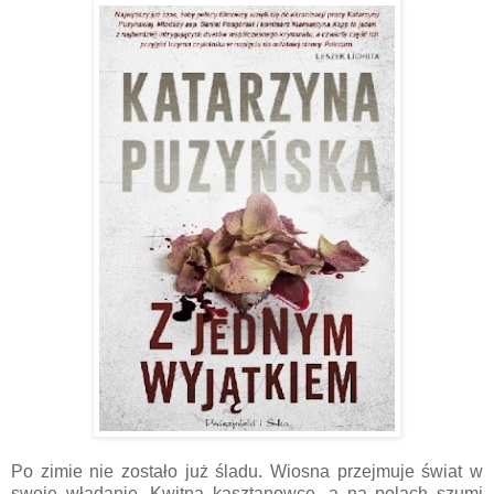
Po zimie nie zostało już śladu. Wiosna przejmuje świat w
swoje władanie. Kwitną kasztanowce, a na polach szumi