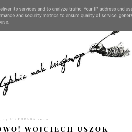
TRONIE
KONTAKT
CZYTELNIA PO GODZINACH
liver its services and to analyze traffic. Your IP address and us
rmance and security metrics to ensure quality of service, gene
buse.
 24 LISTOPADA 2020
WO! WOJCIECH USZOK