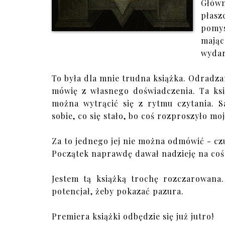
Główn
płasz
pomys
mając
wydar
To była dla mnie trudna książka. Odradza
mówię z własnego doświadczenia. Ta ksi
można wytrącić się z rytmu czytania. S
sobie, co się stało, bo coś rozproszyło mo
Za to jednego jej nie można odmówić - cz
Początek naprawdę dawał nadzieję na coś
Jestem tą książką trochę rozczarowana.
potencjał, żeby pokazać pazura.
Premiera książki odbędzie się już jutro!