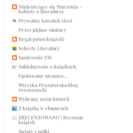
Niekończące się Marzenia -
kobiety o literaturze
Prywatny kawałek sieci
Przez piękne okulary
Regał pełen książek!
Sekrety Literatury
Spojrzenie EM
Subiektywnie o książkach
Upolowane stronice...
Wtyczka Prozatorska blog
recenzencki
Wybrany świat historii
Z książką w chmurach
ZRECENZOWANO | Recenzje
książek
Światy z półki