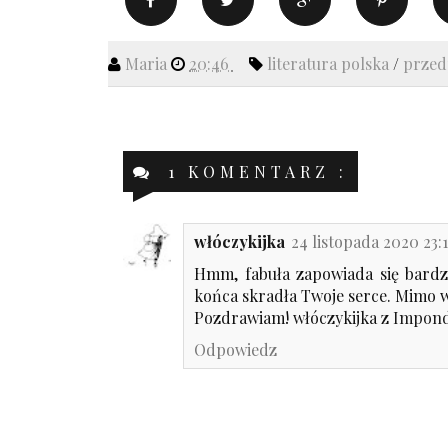
Maria
20:46
literatura polska
/
prze
1 KOMENTARZ :
włóczykijka
24 listopada 2020 23:1
Hmm, fabuła zapowiada się bardzo 
końca skradła Twoje serce. Mimo ws
Pozdrawiam! włóczykijka z
Imponde
Odpowiedz