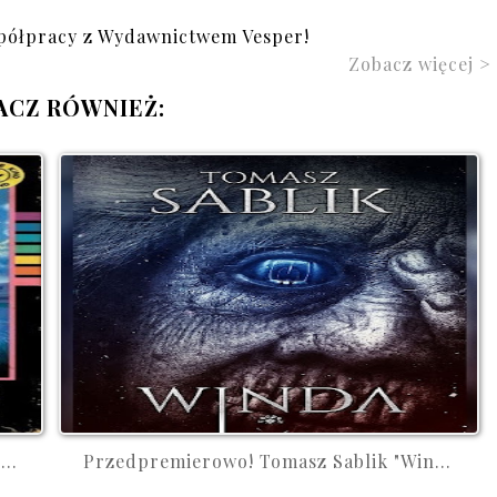
półpracy z Wydawnictwem Vesper!
Zobacz więcej >
ACZ RÓWNIEŻ:
..
Przedpremierowo! Tomasz Sablik "Win...