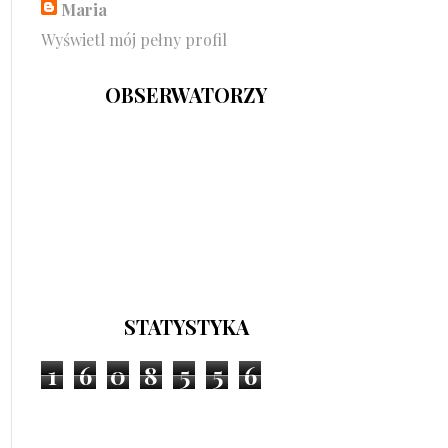
Maria
Wyświetl mój pełny profil
OBSERWATORZY
STATYSTYKA
1
6
0
8
5
5
6