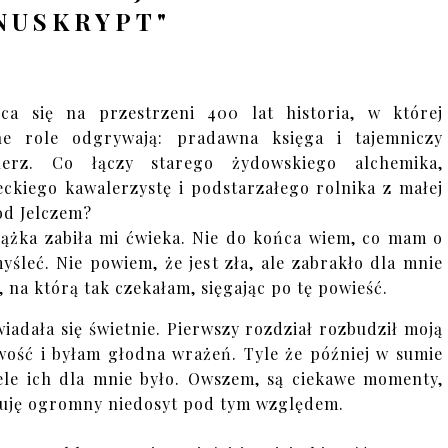
NUSKRYPT"
ąca się na przestrzeni 400 lat historia, w której
ne role odgrywają: pradawna księga i tajemniczy
hlerz. Co łączy starego żydowskiego alchemika,
eckiego kawalerzystę i podstarzałego rolnika z małej
od Jelczem?
iążka zabiła mi ćwieka. Nie do końca wiem, co mam o
myśleć. Nie powiem, że jest zła, ale zabrakło dla mnie
, na którą tak czekałam, sięgając po tę powieść.
iadała się świetnie. Pierwszy rozdział rozbudził moją
wość i byłam głodna wrażeń. Tyle że później w sumie
ele ich dla mnie było. Owszem, są ciekawe momenty,
zuję ogromny niedosyt pod tym względem.