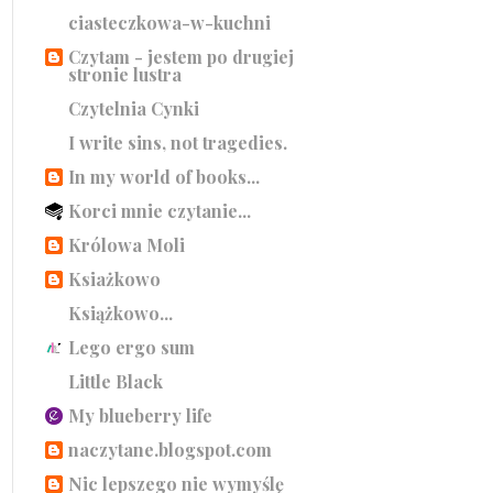
ciasteczkowa-w-kuchni
Czytam - jestem po drugiej
stronie lustra
Czytelnia Cynki
I write sins, not tragedies.
In my world of books...
Korci mnie czytanie...
Królowa Moli
Ksiażkowo
Książkowo...
Lego ergo sum
Little Black
My blueberry life
naczytane.blogspot.com
Nic lepszego nie wymyślę