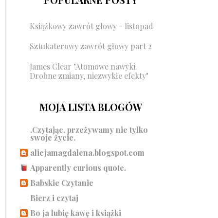
Książkowy zawrót głowy - listopad
Sztukaterowy zawrót głowy part 2
James Clear "Atomowe nawyki.
Drobne zmiany, niezwykłe efekty"
MOJA LISTA BLOGÓW
.Czytając, przeżywamy nie tylko
swoje życie.
alicjamagdalena.blogspot.com
Apparently curious quote.
Babskie Czytanie
Bierz i czytaj
Bo ja lubię kawę i książki