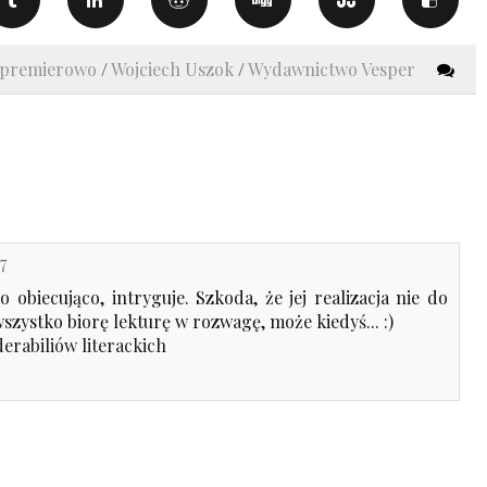
dpremierowo
/
Wojciech Uszok
/
Wydawnictwo Vesper
7
obiecująco, intryguje. Szkoda, że jej realizacja nie do
zystko biorę lekturę w rozwagę, może kiedyś... :)
rabiliów literackich