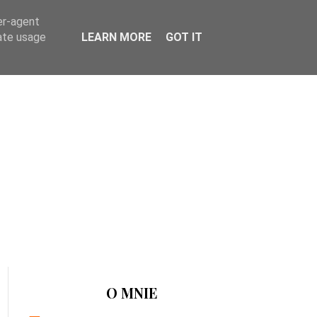
er-agent
rate usage
LEARN MORE
GOT IT
O MNIE