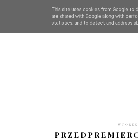
STRONA GŁÓWNA
WSPÓŁPRACA
RECENZJE
O S
This site uses cookies from Google to de
are shared with Google along with perfo
statistics, and to detect and address a
WTOREK,
PRZEDPREMIERO