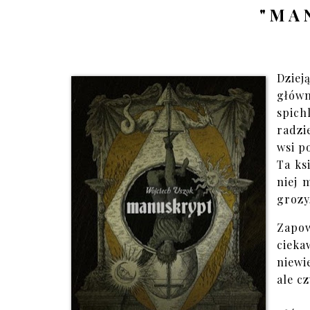
"MA
Dziej
głów
spic
radzi
wsi p
Ta ks
niej 
grozy
Zapow
cieka
niewi
ale c