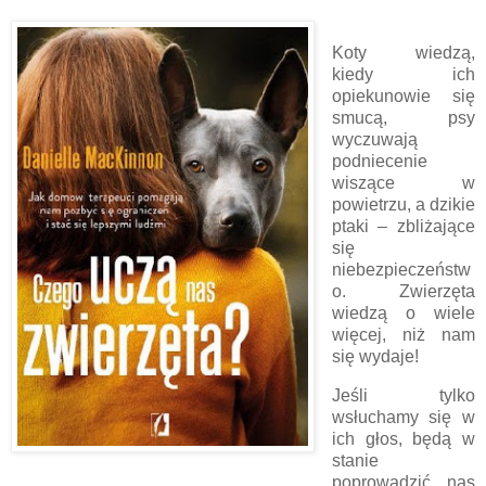
Koty wiedzą,
kiedy ich
opiekunowie się
smucą, psy
wyczuwają
podniecenie
wiszące w
powietrzu, a dzikie
ptaki – zbliżające
się
niebezpieczeństw
o. Zwierzęta
wiedzą o wiele
więcej, niż nam
się wydaje!
Jeśli tylko
wsłuchamy się w
ich głos, będą w
stanie
poprowadzić nas