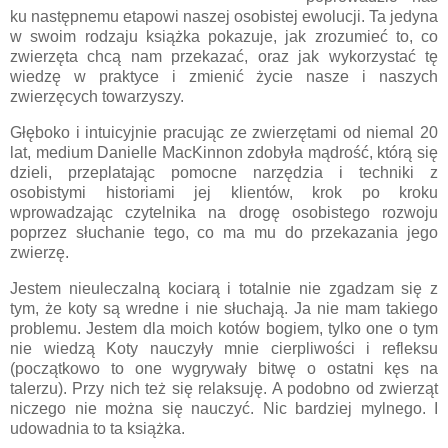
ku następnemu etapowi naszej osobistej ewolucji. Ta jedyna
w swoim rodzaju książka pokazuje, jak zrozumieć to, co
zwierzęta chcą nam przekazać, oraz jak wykorzystać tę
wiedzę w praktyce i zmienić życie nasze i naszych
zwierzęcych towarzyszy.
Głęboko i intuicyjnie pracując ze zwierzętami od niemal 20
lat, medium Danielle MacKinnon zdobyła mądrość, którą się
dzieli, przeplatając pomocne narzędzia i techniki z
osobistymi historiami jej klientów, krok po kroku
wprowadzając czytelnika na drogę osobistego rozwoju
poprzez słuchanie tego, co ma mu do przekazania jego
zwierzę.
Jestem nieuleczalną kociarą i totalnie nie zgadzam się z
tym, że koty są wredne i nie słuchają. Ja nie mam takiego
problemu. Jestem dla moich kotów bogiem, tylko one o tym
nie wiedzą Koty nauczyły mnie cierpliwości i refleksu
(początkowo to one wygrywały bitwę o ostatni kęs na
talerzu). Przy nich też się relaksuję. A podobno od zwierząt
niczego nie można się nauczyć. Nic bardziej mylnego. I
udowadnia to ta książka.