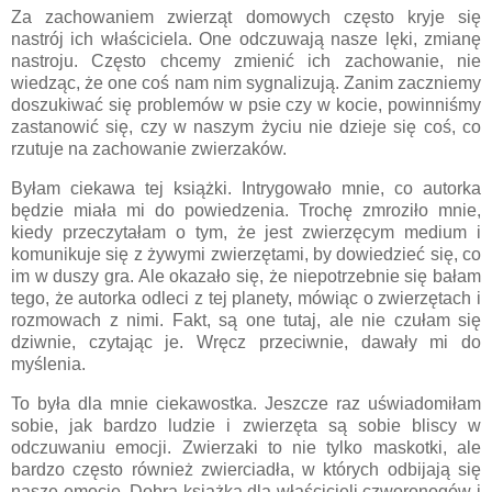
Za zachowaniem zwierząt domowych często kryje się
nastrój ich właściciela. One odczuwają nasze lęki, zmianę
nastroju. Często chcemy zmienić ich zachowanie, nie
wiedząc, że one coś nam nim sygnalizują. Zanim zaczniemy
doszukiwać się problemów w psie czy w kocie, powinniśmy
zastanowić się, czy w naszym życiu nie dzieje się coś, co
rzutuje na zachowanie zwierzaków.
Byłam ciekawa tej książki. Intrygowało mnie, co autorka
będzie miała mi do powiedzenia. Trochę zmroziło mnie,
kiedy przeczytałam o tym, że jest zwierzęcym medium i
komunikuje się z żywymi zwierzętami, by dowiedzieć się, co
im w duszy gra. Ale okazało się, że niepotrzebnie się bałam
tego, że autorka odleci z tej planety, mówiąc o zwierzętach i
rozmowach z nimi. Fakt, są one tutaj, ale nie czułam się
dziwnie, czytając je. Wręcz przeciwnie, dawały mi do
myślenia.
To była dla mnie ciekawostka. Jeszcze raz uświadomiłam
sobie, jak bardzo ludzie i zwierzęta są sobie bliscy w
odczuwaniu emocji. Zwierzaki to nie tylko maskotki, ale
bardzo często również zwierciadła, w których odbijają się
nasze emocje. Dobra książka dla właścicieli czworonogów i