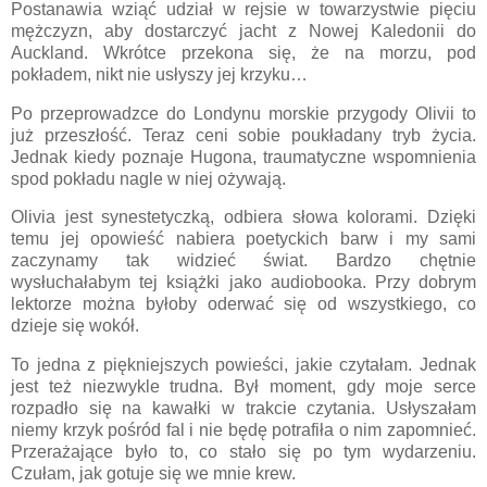
Postanawia wziąć udział w rejsie w towarzystwie pięciu
mężczyzn, aby dostarczyć jacht z Nowej Kaledonii do
Auckland. Wkrótce przekona się, że na morzu, pod
pokładem, nikt nie usłyszy jej krzyku…
Po przeprowadzce do Londynu morskie przygody Olivii to
już przeszłość. Teraz ceni sobie poukładany tryb życia.
Jednak kiedy poznaje Hugona, traumatyczne wspomnienia
spod pokładu nagle w niej ożywają.
Olivia jest synestetyczką, odbiera słowa kolorami. Dzięki
temu jej opowieść nabiera poetyckich barw i my sami
zaczynamy tak widzieć świat. Bardzo chętnie
wysłuchałabym tej książki jako audiobooka. Przy dobrym
lektorze można byłoby oderwać się od wszystkiego, co
dzieje się wokół.
To jedna z piękniejszych powieści, jakie czytałam. Jednak
jest też niezwykle trudna. Był moment, gdy moje serce
rozpadło się na kawałki w trakcie czytania. Usłyszałam
niemy krzyk pośród fal i nie będę potrafiła o nim zapomnieć.
Przerażające było to, co stało się po tym wydarzeniu.
Czułam, jak gotuje się we mnie krew.