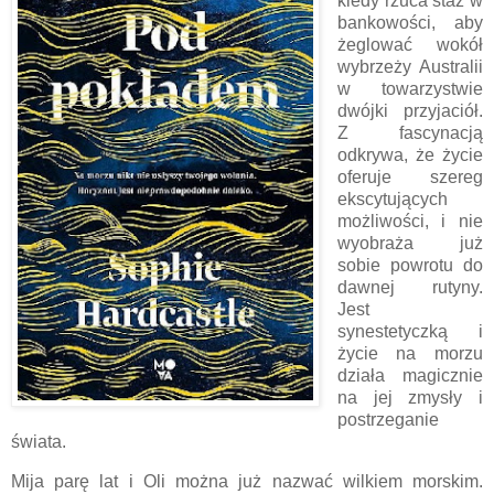
kiedy rzuca staż w
bankowości, aby
żeglować wokół
wybrzeży Australii
w towarzystwie
dwójki przyjaciół.
Z fascynacją
odkrywa, że życie
oferuje szereg
ekscytujących
możliwości, i nie
wyobraża już
sobie powrotu do
dawnej rutyny.
Jest
synestetyczką i
życie na morzu
działa magicznie
na jej zmysły i
postrzeganie
świata.
Mija parę lat i Oli można już nazwać wilkiem morskim.