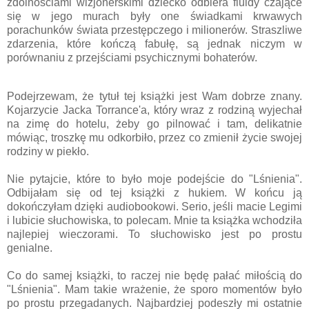
zdolnościami wizjonerskimi dziecko odbiera fluidy czające
się w jego murach były one świadkami krwawych
porachunków świata przestępczego i milionerów. Straszliwe
zdarzenia, które kończą fabułę, są jednak niczym w
porównaniu z przejściami psychicznymi bohaterów.
Podejrzewam, że tytuł tej książki jest Wam dobrze znany.
Kojarzycie Jacka Torrance'a, który wraz z rodziną wyjechał
na zimę do hotelu, żeby go pilnować i tam, delikatnie
mówiąc, troszkę mu odkorbiło, przez co zmienił życie swojej
rodziny w piekło.
Nie pytajcie, które to było moje podejście do "Lśnienia".
Odbijałam się od tej książki z hukiem. W końcu ją
dokończyłam dzięki audiobookowi. Serio, jeśli macie Legimi
i lubicie słuchowiska, to polecam. Mnie ta książka wchodziła
najlepiej wieczorami. To słuchowisko jest po prostu
genialne.
Co do samej książki, to raczej nie będę pałać miłością do
"Lśnienia". Mam takie wrażenie, że sporo momentów było
po prostu przegadanych. Najbardziej podeszły mi ostatnie