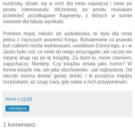
rozdziały, działo się w nich dla mnie najwięcej i mnie po
prostu interesowały. Wcześniej po prostu musiałam
przeboleć przydługawe fragmenty, z których w sumie
niewiele dla fabuły wynikało.
Pomimo mojej miłości do audiobooka, to była dla mnie
jedna z cięższych powieści Kinga. Bohaterowie co prawda
byli całkiem nieźle wykreowani, uwielbiam Danny'ego, a i w
Jacku było coś, co mnie do niego przyciągało, ale raczej nie
sięgnę drugi raz po tę książkę. Za dużo tu, moim zdaniem,
zapychaczy. Niestety. Czy książka działa jako horror? W
formie książki nie, ale jako słuchowisko - jak najbardziej. Od
otoczki można dostać gęsiej skórki. I te przejścia między
rozdziałami, aż czuję ciary, gdy sobie o nich przypominam.
Maria
o
21:09
Udostępnij
1 komentarz: