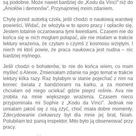
są podobne. Może nawet bardziej do „Kodu da Vinci” niż do
„Aniołów i demonów”. Przynajmniej moim zdaniem.
Chylę przed autorką czoła, jeśli chodzi o naukową warstwę
powieści. Widać, że włożyła w to sporo pracy i opłaciło się.
Jestem totalnie oczarowana tymi kwestiami. Czasem nie do
końca się w nich mogłam połapać, ale nie miałam w trakcie
lektury wrażenia, że czytam o czymś z kosmosu wziętym. I
niech mi ktoś powie, że praca naukowca jest nudna – nic
bardziej mylnego.
Jeśli chodzi o bohaterów, to nie do końca wiem, co mam
myśleć o Alexie. Zmieniałam zdanie na jego temat w trakcie
lektury kilka razy. Raz byłabym w stanie pojechać z nim na
koniec świata z bandziorami na karku, a za moment
chciałam od niego uciekać gdzie pieprz rośnie. Ava nie
zrobiła na mnie większego wrażenia. Czasem nieco
przypominała mi Sophie z „Kodu da Vinci”. Jednak nie
umiałam jakoś się z nią zżyć, choć miała dobre momenty.
Zdecydowanie ciekawszy był dla mnie jej brat, Noah.
Polubiłam też panią inspektor. Miło było ją obserwować przy
pracy.