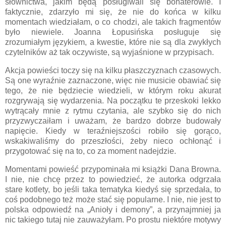
słownictwa, jakim będą posługiwali się bohaterowie. I
faktycznie, zdarzyło mi się, że nie do końca w kilku
momentach wiedziałam, o co chodzi, ale takich fragmentów
było niewiele. Joanna Łopusińska posługuje się
zrozumiałym językiem, a kwestie, które nie są dla zwykłych
czytelników aż tak oczywiste, są wyjaśnione w przypisach.
Akcja powieści toczy się na kilku płaszczyznach czasowych.
Są one wyraźnie zaznaczone, więc nie musicie obawiać się
tego, że nie będziecie wiedzieli, w którym roku akurat
rozgrywają się wydarzenia. Na początku te przeskoki lekko
wytrącały mnie z rytmu czytania, ale szybko się do nich
przyzwyczaiłam i uważam, że bardzo dobrze budowały
napięcie. Kiedy w teraźniejszości robiło się gorąco,
wskakiwaliśmy do przeszłości, żeby nieco ochłonąć i
przygotować się na to, co za moment nadejdzie.
Momentami powieść przypominała mi książki Dana Browna.
I nie, nie chcę przez to powiedzieć, że autorka odgrzała
stare kotlety, bo jeśli taka tematyka kiedyś się sprzedała, to
coś podobnego też może stać się popularne. I nie, nie jest to
polska odpowiedź na „Anioły i demony”, a przynajmniej ja
nic takiego tutaj nie zauważyłam. Po prostu niektóre motywy