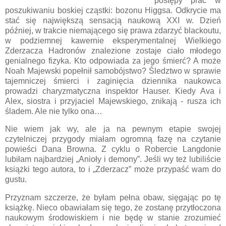
postępy prac w
poszukiwaniu boskiej cząstki: bozonu Higgsa. Odkrycie ma
stać się największą sensacją naukową XXI w. Dzień
później, w trakcie niemającego się prawa zdarzyć blackoutu,
w podziemnej kawernie eksperymentalnej Wielkiego
Zderzacza Hadronów znalezione zostaje ciało młodego
genialnego fizyka. Kto odpowiada za jego śmierć? A może
Noah Majewski popełnił samobójstwo? Śledztwo w sprawie
tajemniczej śmierci i zaginięcia dziennika naukowca
prowadzi charyzmatyczna inspektor Hauser. Kiedy Ava i
Alex, siostra i przyjaciel Majewskiego, znikają - rusza ich
śladem. Ale nie tylko ona…
Nie wiem jak wy, ale ja na pewnym etapie swojej
czytelniczej przygody miałam ogromną fazę na czytanie
powieści Dana Browna. Z cyklu o Robercie Langdonie
lubiłam najbardziej „Anioły i demony”. Jeśli wy też lubiliście
książki tego autora, to i „Zderzacz” może przypaść wam do
gustu.
Przyznam szczerze, że byłam pełna obaw, sięgając po tę
książkę. Nieco obawiałam się tego, że zostanę przytłoczona
naukowym środowiskiem i nie będę w stanie zrozumieć