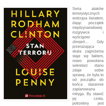
Seria ataków
terrorystycznych
wstrząsa światem,
dając początek
międzynarodowej
rozgrywce i
wyścigowi
zbrojeń… Gdy
przerażająca
skala zagrożenia
staje się faktem,
nowo powołana
sekretarz stanu
zdaje sobie
sprawę, że była to
od początku do
końca starannie
zaplanowana
intryga. By stawić
jej czoła,
potrzebny jest