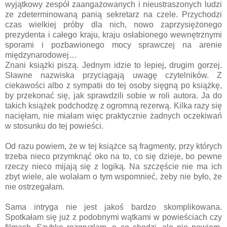
wyjątkowy zespół zaangażowanych i nieustraszonych ludzi
ze zdeterminowaną panią sekretarz na czele. Przychodzi
czas wielkiej próby dla nich, nowo zaprzysiężonego
prezydenta i całego kraju, kraju osłabionego wewnętrznymi
sporami i pozbawionego mocy sprawczej na arenie
międzynarodowej…
Znani książki piszą. Jednym idzie to lepiej, drugim gorzej.
Sławne nazwiska przyciągają uwagę czytelników. Z
ciekawości albo z sympatii do tej osoby sięgną po książkę,
by przekonać się, jak sprawdzili sobie w roli autora. Ja do
takich książek podchodzę z ogromną rezerwą. Kilka razy się
nacięłam, nie miałam więc praktycznie żadnych oczekiwań
w stosunku do tej powieści.
Od razu powiem, że w tej książce są fragmenty, przy których
trzeba nieco przymknąć oko na to, co się dzieje, bo pewne
rzeczy nieco mijają się z logiką. Na szczęście nie ma ich
zbyt wiele, ale wolałam o tym wspomnieć, żeby nie było, że
nie ostrzegałam.
Sama intryga nie jest jakoś bardzo skomplikowana.
Spotkałam się już z podobnymi wątkami w powieściach czy