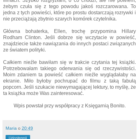
filmach. Szybko rozgryzłam, o co chodzi, ale nie powiem,
żebym czuła się z tego powodu jakoś rozczarowana. To
jedna z tych powieści, które po prostu dostarczają rozrywki i
nie przeciążają zbytnio szarych komórek czytelnika.
Główna bohaterka, Ellen, trochę przypomina Hillary
Rodham Clinton. Jeśli dobrze się wczytacie w powieść,
znajdziecie także nawiązania do innych postaci związanych
ze światem polityki.
Całkiem nieźle bawiłam się w trakcie czytania tej książki.
Potrzebowałam takiego oderwania się od rzeczywistości.
Moim zdaniem ta powieść całkiem nieźle wyglądałaby na
ekranie. Miło byłoby pochrupać do filmu z taką fabułą
popcorn. Jeśli szukacie niewymagającej lektury, to myślę, że
ta książka może Was zainteresować.
Wpis powstał przy współpracy z Księgarnią Bonito.
Maria
o
20:49
Udostępnij