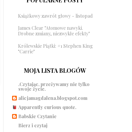
Książkowy zawrót głowy - listopad
James Clear "Atomowe nawyki.
Drobne zmiany, niezwykłe efekty"
Królewskie Piątki: #1 Stephen King
"Carrie"
MOJA LISTA BLOGÓW
.Czytając, przeżywamy nie tylko
swoje życie.
alicjamagdalena.blogspot.com
Apparently curious quote.
Babskie Czytanie
Bierz i czytaj