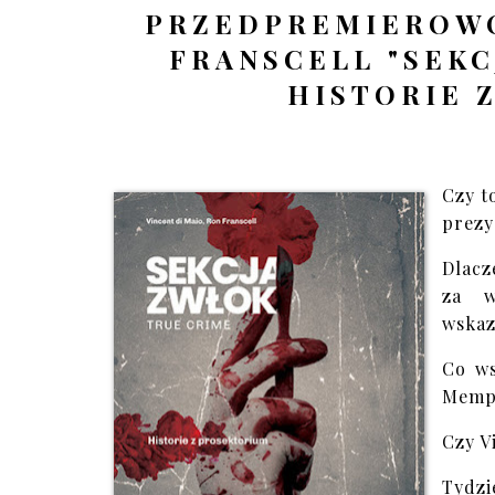
PRZEDPREMIEROWO!
FRANSCELL "SEKC
HISTORIE 
Czy t
prezy
Dlacz
za w
wskaz
Co ws
Memp
Czy V
Tydz