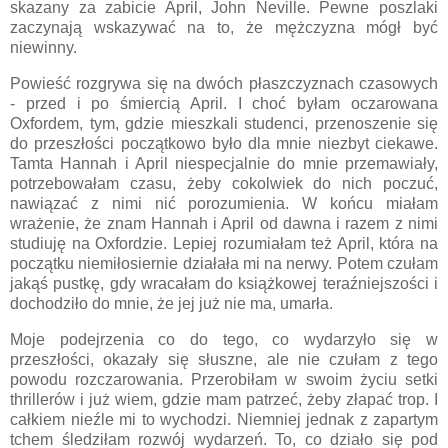
skazany za zabicie April, John Neville. Pewne poszlaki
zaczynają wskazywać na to, że mężczyzna mógł być
niewinny.
Powieść rozgrywa się na dwóch płaszczyznach czasowych
- przed i po śmiercią April. I choć byłam oczarowana
Oxfordem, tym, gdzie mieszkali studenci, przenoszenie się
do przeszłości początkowo było dla mnie niezbyt ciekawe.
Tamta Hannah i April niespecjalnie do mnie przemawiały,
potrzebowałam czasu, żeby cokolwiek do nich poczuć,
nawiązać z nimi nić porozumienia. W końcu miałam
wrażenie, że znam Hannah i April od dawna i razem z nimi
studiuję na Oxfordzie. Lepiej rozumiałam też April, która na
początku niemiłosiernie działała mi na nerwy. Potem czułam
jakąś pustkę, gdy wracałam do książkowej teraźniejszości i
dochodziło do mnie, że jej już nie ma, umarła.
Moje podejrzenia co do tego, co wydarzyło się w
przeszłości, okazały się słuszne, ale nie czułam z tego
powodu rozczarowania. Przerobiłam w swoim życiu setki
thrillerów i już wiem, gdzie mam patrzeć, żeby złapać trop. I
całkiem nieźle mi to wychodzi. Niemniej jednak z zapartym
tchem śledziłam rozwój wydarzeń. To, co działo się pod