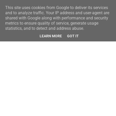
This site uses cookies from Google to deliver its services
and to analyze traffic. Your IP address and user-agent are
shared with Google along with performance and security
metrics to ensure quality of service, generate usage
statistics, and to detect and address abuse.
LEARN MORE
GOT IT