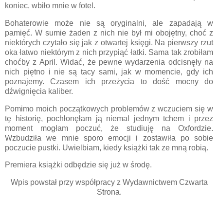
koniec, wbiło mnie w fotel.
Bohaterowie może nie są oryginalni, ale zapadają w
pamięć. W sumie żaden z nich nie był mi obojętny, choć z
niektórych czytało się jak z otwartej księgi. Na pierwszy rzut
oka łatwo niektórym z nich przypiąć łatki. Sama tak zrobiłam
choćby z April. Widać, że pewne wydarzenia odcisnęły na
nich piętno i nie są tacy sami, jak w momencie, gdy ich
poznajemy. Czasem ich przeżycia to dość mocny do
dźwignięcia kaliber.
Pomimo moich początkowych problemów z wczuciem się w
tę historię, pochłonęłam ją niemal jednym tchem i przez
moment mogłam poczuć, że studiuję na Oxfordzie.
Wzbudziła we mnie sporo emocji i zostawiła po sobie
poczucie pustki. Uwielbiam, kiedy książki tak ze mną robią.
Premiera książki odbędzie się już w środę.
Wpis powstał przy współpracy z Wydawnictwem Czwarta
Strona.