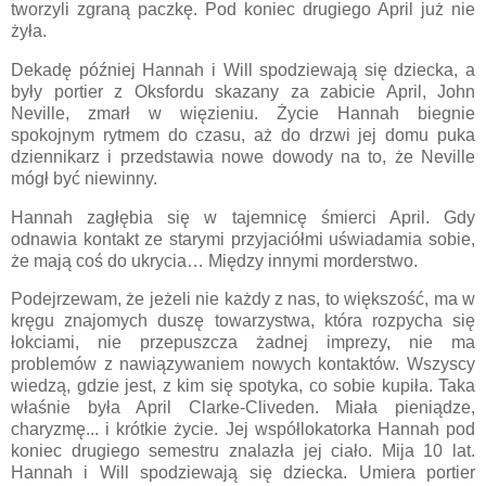
tworzyli zgraną paczkę. Pod koniec drugiego April już nie
żyła.
Dekadę później Hannah i Will spodziewają się dziecka, a
były portier z Oksfordu skazany za zabicie April, John
Neville, zmarł w więzieniu. Życie Hannah biegnie
spokojnym rytmem do czasu, aż do drzwi jej domu puka
dziennikarz i przedstawia nowe dowody na to, że Neville
mógł być niewinny.
Hannah zagłębia się w tajemnicę śmierci April. Gdy
odnawia kontakt ze starymi przyjaciółmi uświadamia sobie,
że mają coś do ukrycia… Między innymi morderstwo.
Podejrzewam, że jeżeli nie każdy z nas, to większość, ma w
kręgu znajomych duszę towarzystwa, która rozpycha się
łokciami, nie przepuszcza żadnej imprezy, nie ma
problemów z nawiązywaniem nowych kontaktów. Wszyscy
wiedzą, gdzie jest, z kim się spotyka, co sobie kupiła. Taka
właśnie była April Clarke-Cliveden. Miała pieniądze,
charyzmę... i krótkie życie. Jej współlokatorka Hannah pod
koniec drugiego semestru znalazła jej ciało. Mija 10 lat.
Hannah i Will spodziewają się dziecka. Umiera portier