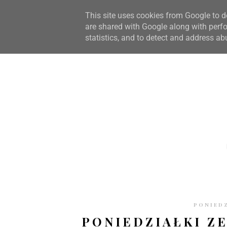
STRONA GŁÓWNA
WSPÓŁPRACA
RECENZJE
O S
This site uses cookies from Google to de
are shared with Google along with perfo
statistics, and to detect and address ab
PONIEDZ
PONIEDZIAŁKI ZE