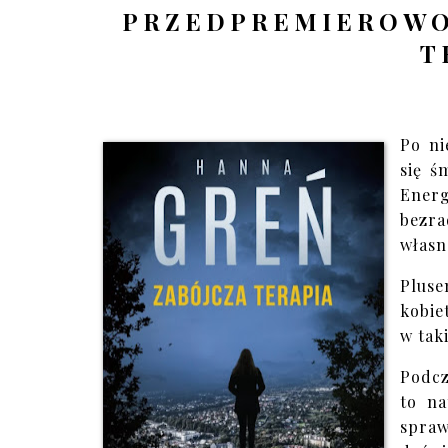
PRZEDPREMIEROWO!
T
Po ni
się ś
Ener
bezra
własn
Pluse
kobie
w tak
Podcz
to na
spra