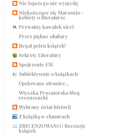
Nic lepszego nie wymyślę
Niekończące się Marzenia -
kobiety o literaturze
Prywatny kawałek sieci
Przez piękne okulary
Regał pełen książek!
Sekrety Literatury
Spojrzenie EM
Subiektywnie o książkach
Upolowane stronice...
Wtyczka Prozatorska blog
recenzencki
Wybrany świat historii
Z książką w chmurach
ZRECENZOWANO | Recenzje
książek