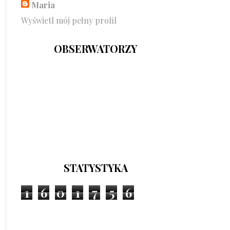
Maria
Wyświetl mój pełny profil
OBSERWATORZY
STATYSTYKA
1
6
0
1
7
5
6