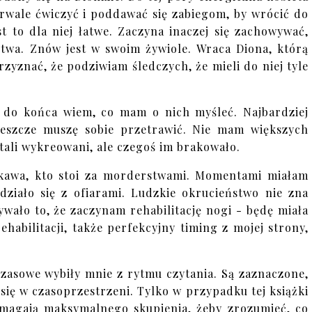
trwale ćwiczyć i poddawać się zabiegom, by wrócić do
est to dla niej łatwe. Zaczyna inaczej się zachowywać,
wa. Znów jest w swoim żywiole. Wraca Diona, którą
zyznać, że podziwiam śledczych, że mieli do niej tyle
e do końca wiem, co mam o nich myśleć. Najbardziej
jeszcze muszę sobie przetrawić. Nie mam większych
stali wykreowani, ale czegoś im brakowało.
ekawa, kto stoi za morderstwami. Momentami miałam
 działo się z ofiarami. Ludzkie okrucieństwo nie zna
wało to, że zaczynam rehabilitację nogi - będę miała
habilitacji, także perfekcyjny timing z mojej strony,
 czasowe wybiły mnie z rytmu czytania. Są zaznaczone,
 się w czasoprzestrzeni. Tylko w przypadku tej książki
magają maksymalnego skupienia, żeby zrozumieć, co