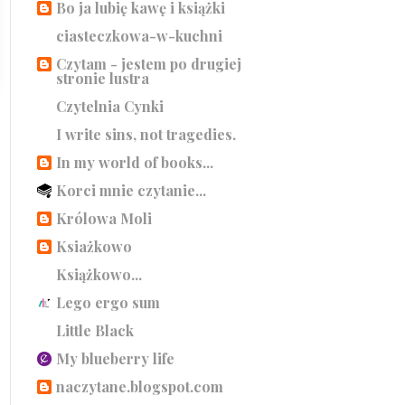
Bo ja lubię kawę i książki
ciasteczkowa-w-kuchni
Czytam - jestem po drugiej
stronie lustra
Czytelnia Cynki
I write sins, not tragedies.
In my world of books...
Korci mnie czytanie...
Królowa Moli
Ksiażkowo
Książkowo...
Lego ergo sum
Little Black
My blueberry life
naczytane.blogspot.com