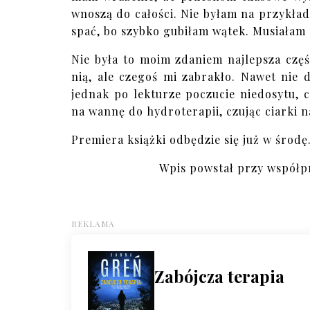
wnoszą do całości. Nie byłam na przykład
spać, bo szybko gubiłam wątek. Musiałam
Nie była to moim zdaniem najlepsza część
nią, ale czegoś mi zabrakło. Nawet nie 
jednak po lekturze poczucie niedosytu, 
na wannę do hydroterapii, czując ciarki n
Premiera książki odbędzie się już w środę
Wpis powstał przy współp