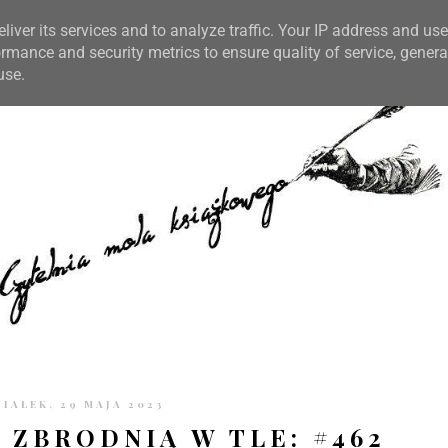
TRONIE
KONTAKT
CZYTELNIA PO GODZINACH
liver its services and to analyze traffic. Your IP address and us
rmance and security metrics to ensure quality of service, gener
use.
IAŁEK, 29 MAJA 2023
 ZBRODNIĄ W TLE: #462