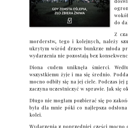
doświ
ogrom
wokół
do da
Z cza
morderstw, tego i kolejnych, należy sz
ukrytym wśród drzew bunkrze młoda prze
wydarzenia nie pozostają bez konsekwencj
Diona cudem uniknęła śmierci. Wed
wszystkiemu żyje i ma się średnio. Poddaj
mocno odbiły się na jej ciele. Podczas je
zaczyna uczestniczyć w sprawie. Jak się ok
Długo nie mogłam pozbierać się po zakońc
była dla mnie póki co najlepsza odsłona 
kolei.
Wydarzenia z poprzedniej części mocno od