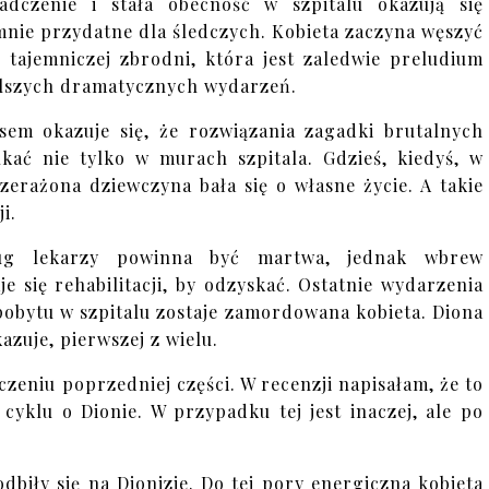
adczenie i stała obecność w szpitalu okazują się
nie przydatne dla śledczych. Kobieta zaczyna węszyć
 tajemniczej zbrodni, która jest zaledwie preludium
lszych dramatycznych wydarzeń.
sem okazuje się, że rozwiązania zagadki brutalnych
ukać nie tylko w murach szpitala. Gdzieś, kiedyś, w
rażona dziewczyna bała się o własne życie. A takie
i.
ług lekarzy powinna być martwa, jednak wbrew
e się rehabilitacji, by odzyskać. Ostatnie wydarzenia
j pobytu w szpitalu zostaje zamordowana kobieta. Diona
azuje, pierwszej z wielu.
zeniu poprzedniej części. W recenzji napisałam, że to
cyklu o Dionie. W przypadku tej jest inaczej, ale po
biły się na Dionizie. Do tej pory energiczna kobieta