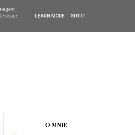
er-agent
ate usage
LEARN MORE
GOT IT
O MNIE