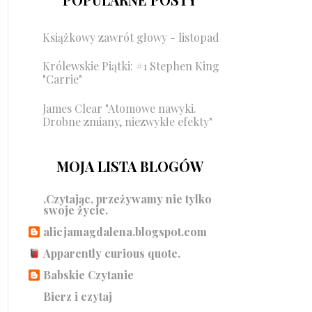
Książkowy zawrót głowy - listopad
Królewskie Piątki: #1 Stephen King
"Carrie"
James Clear "Atomowe nawyki.
Drobne zmiany, niezwykłe efekty"
MOJA LISTA BLOGÓW
.Czytając, przeżywamy nie tylko
swoje życie.
alicjamagdalena.blogspot.com
Apparently curious quote.
Babskie Czytanie
Bierz i czytaj