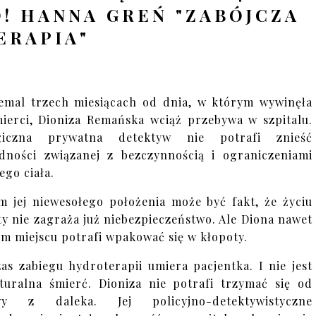
 HANNA GREŃ "ZABÓJCZA
ERAPIA"
emal trzech miesiącach od dnia, w którym wywinęła
mierci, Dioniza Remańska wciąż przebywa w szpitalu.
giczna prywatna detektyw nie potrafi znieść
dności związanej z bezczynnością i ograniczeniami
ego ciała.
m jej niewesołego położenia może być fakt, że życiu
ty nie zagraża już niebezpieczeństwo. Ale Diona nawet
im miejscu potrafi wpakować się w kłopoty.
as zabiegu hydroterapii umiera pacjentka. I nie jest
turalna śmierć. Dioniza nie potrafi trzymać się od
wy z daleka. Jej policyjno-detektywistyczne