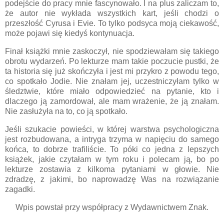
podejście do pracy mnie fascynowało. I na plus zaliczam to,
że autor nie wykłada wszystkich kart, jeśli chodzi o
przeszłość Cyrusa i Evie. To tylko podsyca moją ciekawość,
może pojawi się kiedyś kontynuacja.
Finał książki mnie zaskoczył, nie spodziewałam się takiego
obrotu wydarzeń. Po lekturze mam takie poczucie pustki, że
ta historia się już skończyła i jest mi przykro z powodu tego,
co spotkało Jodie. Nie znałam jej, uczestniczyłam tylko w
śledztwie, które miało odpowiedzieć na pytanie, kto i
dlaczego ją zamordował, ale mam wrażenie, że ją znałam.
Nie zasłużyła na to, co ją spotkało.
Jeśli szukacie powieści, w której warstwa psychologiczna
jest rozbudowana, a intryga trzyma w napięciu do samego
końca, to dobrze trafiliście. To póki co jedna z lepszych
książek, jakie czytałam w tym roku i polecam ją, bo po
lekturze zostawia z kilkoma pytaniami w głowie. Nie
zdradzę, z jakimi, bo naprowadzę Was na rozwiązanie
zagadki.
Wpis powstał przy współpracy z Wydawnictwem Znak.