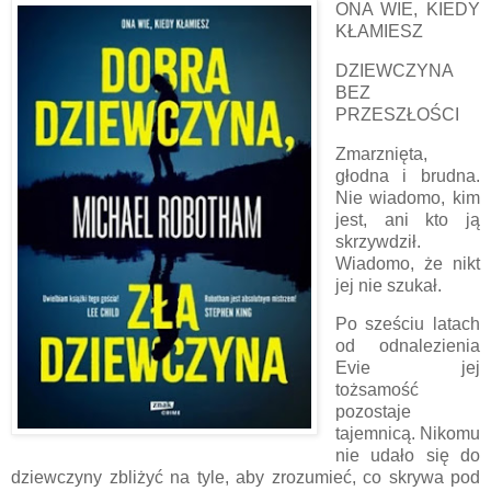
ONA WIE, KIEDY
KŁAMIESZ
DZIEWCZYNA
BEZ
PRZESZŁOŚCI
Zmarznięta,
głodna i brudna.
Nie wiadomo, kim
jest, ani kto ją
skrzywdził.
Wiadomo, że nikt
jej nie szukał.
Po sześciu latach
od odnalezienia
Evie jej
tożsamość
pozostaje
tajemnicą. Nikomu
nie udało się do
dziewczyny zbliżyć na tyle, aby zrozumieć, co skrywa pod