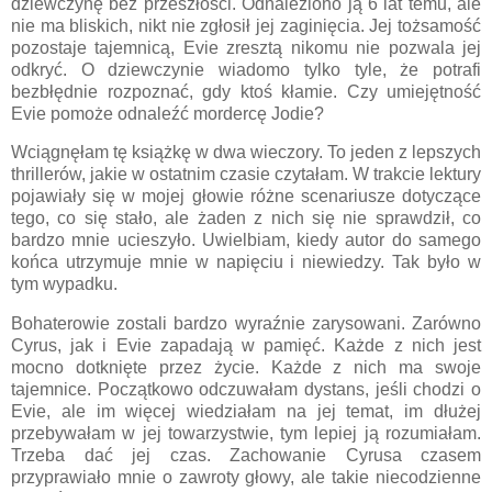
dziewczynę bez przeszłości. Odnaleziono ją 6 lat temu, ale
nie ma bliskich, nikt nie zgłosił jej zaginięcia. Jej tożsamość
pozostaje tajemnicą, Evie zresztą nikomu nie pozwala jej
odkryć. O dziewczynie wiadomo tylko tyle, że potrafi
bezbłędnie rozpoznać, gdy ktoś kłamie. Czy umiejętność
Evie pomoże odnaleźć mordercę Jodie?
Wciągnęłam tę książkę w dwa wieczory. To jeden z lepszych
thrillerów, jakie w ostatnim czasie czytałam. W trakcie lektury
pojawiały się w mojej głowie różne scenariusze dotyczące
tego, co się stało, ale żaden z nich się nie sprawdził, co
bardzo mnie ucieszyło. Uwielbiam, kiedy autor do samego
końca utrzymuje mnie w napięciu i niewiedzy. Tak było w
tym wypadku.
Bohaterowie zostali bardzo wyraźnie zarysowani. Zarówno
Cyrus, jak i Evie zapadają w pamięć. Każde z nich jest
mocno dotknięte przez życie. Każde z nich ma swoje
tajemnice. Początkowo odczuwałam dystans, jeśli chodzi o
Evie, ale im więcej wiedziałam na jej temat, im dłużej
przebywałam w jej towarzystwie, tym lepiej ją rozumiałam.
Trzeba dać jej czas. Zachowanie Cyrusa czasem
przyprawiało mnie o zawroty głowy, ale takie niecodzienne