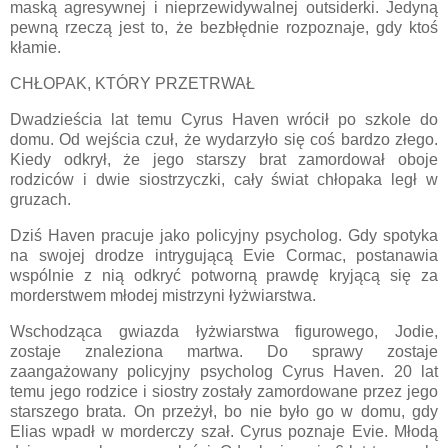
maską agresywnej i nieprzewidywalnej outsiderki. Jedyną
pewną rzeczą jest to, że bezbłędnie rozpoznaje, gdy ktoś
kłamie.
CHŁOPAK, KTÓRY PRZETRWAŁ
Dwadzieścia lat temu Cyrus Haven wrócił po szkole do
domu. Od wejścia czuł, że wydarzyło się coś bardzo złego.
Kiedy odkrył, że jego starszy brat zamordował oboje
rodziców i dwie siostrzyczki, cały świat chłopaka legł w
gruzach.
Dziś Haven pracuje jako policyjny psycholog. Gdy spotyka
na swojej drodze intrygującą Evie Cormac, postanawia
wspólnie z nią odkryć potworną prawdę kryjącą się za
morderstwem młodej mistrzyni łyżwiarstwa.
Wschodząca gwiazda łyżwiarstwa figurowego, Jodie,
zostaje znaleziona martwa. Do sprawy zostaje
zaangażowany policyjny psycholog Cyrus Haven. 20 lat
temu jego rodzice i siostry zostały zamordowane przez jego
starszego brata. On przeżył, bo nie było go w domu, gdy
Elias wpadł w morderczy szał. Cyrus poznaje Evie. Młodą