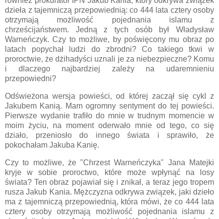
również prokurator IPN Jakub Kania, który odkrywa związek
dzieła z tajemniczą przepowiednią: co 444 lata cztery osoby
otrzymają możliwość pojednania islamu z
chrześcijaństwem. Jedną z tych osób był Władysław
Warneńczyk. Czy to możliwe, by poświęcony mu obraz po
latach popychał ludzi do zbrodni? Co takiego tkwi w
proroctwie, że dżihadyści uznali je za niebezpieczne? Komu
i dlaczego najbardziej zależy na udaremnieniu
przepowiedni?
Odświeżona wersja powieści, od której zaczął się cykl z
Jakubem Kanią. Mam ogromny sentyment do tej powieści.
Pierwsze wydanie trafiło do mnie w trudnym momencie w
moim życiu, na moment oderwało mnie od tego, co się
działo, przeniosło do innego świata i sprawiło, że
pokochałam Jakuba Kanię.
Czy to możliwe, że "Chrzest Warneńczyka" Jana Matejki
kryje w sobie proroctwo, które może wpłynąć na losy
świata? Ten obraz pojawiał się i znikał, a teraz jego tropem
rusza Jakub Kania. Mężczyzna odkrywa związek, jaki dzieło
ma z tajemniczą przepowiednią, która mówi, że co 444 lata
cztery osoby otrzymają możliwość pojednania islamu z