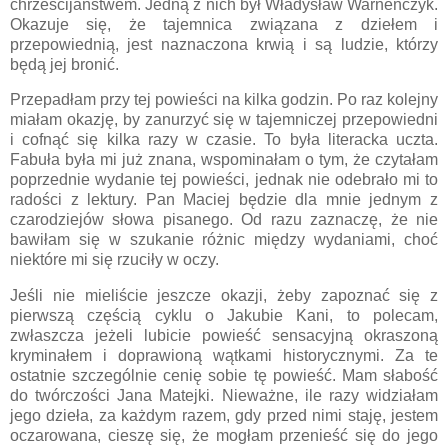
chrześcijaństwem. Jedną z nich był Władysław Warneńczyk.
Okazuje się, że tajemnica związana z dziełem i
przepowiednią, jest naznaczona krwią i są ludzie, którzy
będą jej bronić.
Przepadłam przy tej powieści na kilka godzin. Po raz kolejny
miałam okazję, by zanurzyć się w tajemniczej przepowiedni
i cofnąć się kilka razy w czasie. To była literacka uczta.
Fabuła była mi już znana, wspominałam o tym, że czytałam
poprzednie wydanie tej powieści, jednak nie odebrało mi to
radości z lektury. Pan Maciej będzie dla mnie jednym z
czarodziejów słowa pisanego. Od razu zaznaczę, że nie
bawiłam się w szukanie różnic między wydaniami, choć
niektóre mi się rzuciły w oczy.
Jeśli nie mieliście jeszcze okazji, żeby zapoznać się z
pierwszą częścią cyklu o Jakubie Kani, to polecam,
zwłaszcza jeżeli lubicie powieść sensacyjną okraszoną
kryminałem i doprawioną wątkami historycznymi. Za te
ostatnie szczególnie cenię sobie tę powieść. Mam słabość
do twórczości Jana Matejki. Nieważne, ile razy widziałam
jego dzieła, za każdym razem, gdy przed nimi staję, jestem
oczarowana, cieszę się, że mogłam przenieść się do jego