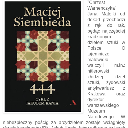
"Chrzest
Warneńczyka"
Jana Matejki od
dekad przechodzi
z rąk do rąk,
będąc najczęściej
kradzionym
dziełem sztuki w
Polsce. O
tajemnicze
malowidło
walczyli m.in.:
hitlerowski
złodziej dzieł
sztuki, żydowski
antykwariusz z
Krakowa oraz
dyrektor
warszawskiego
Muzeum
Narodowego. W
niebezpieczny pościg za arcydziełem zostaje wciągnięty