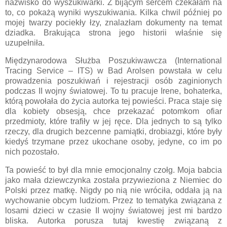
nazwisko do wyszukiwarki. Z bijącym sercem czekałam na
to, co pokażą wyniki wyszukiwania. Kilka chwil później po
mojej twarzy pociekły łzy, znalazłam dokumenty na temat
dziadka. Brakująca strona jego historii właśnie się
uzupełniła.
Międzynarodowa Służba Poszukiwawcza (International
Tracing Service – ITS) w Bad Arolsen powstała w celu
prowadzenia poszukiwań i rejestracji osób zaginionych
podczas II wojny światowej. To tu pracuje Irene, bohaterka,
którą powołała do życia autorka tej powieści. Praca staje się
dla kobiety obsesją, chce przekazać potomkom ofiar
przedmioty, które trafiły w jej ręce. Dla jednych to są tylko
rzeczy, dla drugich bezcenne pamiątki, drobiazgi, które były
kiedyś trzymane przez ukochane osoby, jedyne, co im po
nich pozostało.
Ta powieść to był dla mnie emocjonalny czołg. Moja babcia
jako mała dziewczynka została przywieziona z Niemiec do
Polski przez matkę. Nigdy po nią nie wróciła, oddała ją na
wychowanie obcym ludziom. Przez to tematyka związana z
losami dzieci w czasie II wojny światowej jest mi bardzo
bliska. Autorka porusza tutaj kwestię związaną z