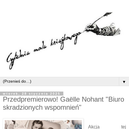
▼
wtorek, 28 stycznia 2025
Przedpremierowo! Gaëlle Nohant "Biuro
skradzionych wspomnień"
Akcja tej