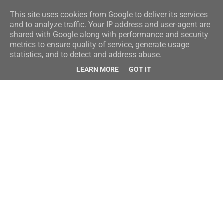
This site uses cookies from Google to deliver its services
and to analyze traffic. Your IP address and user-agent are
shared with Google along with performance and security
metrics to ensure quality of service, generate usage
statistics, and to detect and address abuse.
LEARN MORE
GOT IT