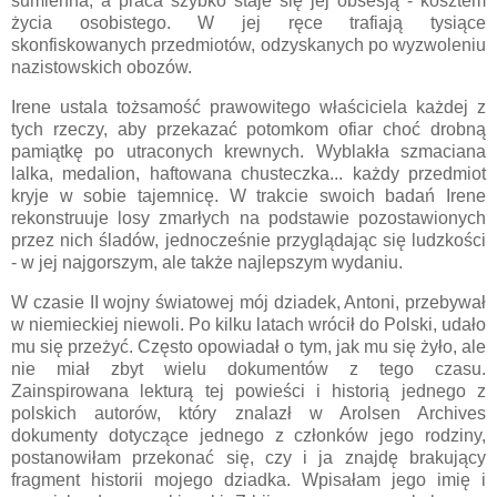
sumienna, a praca szybko staje się jej obsesją - kosztem
życia osobistego. W jej ręce trafiają tysiące
skonfiskowanych przedmiotów, odzyskanych po wyzwoleniu
nazistowskich obozów.
Irene ustala tożsamość prawowitego właściciela każdej z
tych rzeczy, aby przekazać potomkom ofiar choć drobną
pamiątkę po utraconych krewnych. Wyblakła szmaciana
lalka, medalion, haftowana chusteczka... każdy przedmiot
kryje w sobie tajemnicę. W trakcie swoich badań Irene
rekonstruuje losy zmarłych na podstawie pozostawionych
przez nich śladów, jednocześnie przyglądając się ludzkości
- w jej najgorszym, ale także najlepszym wydaniu.
W czasie II wojny światowej mój dziadek, Antoni, przebywał
w niemieckiej niewoli. Po kilku latach wrócił do Polski, udało
mu się przeżyć. Często opowiadał o tym, jak mu się żyło, ale
nie miał zbyt wielu dokumentów z tego czasu.
Zainspirowana lekturą tej powieści i historią jednego z
polskich autorów, który znalazł w Arolsen Archives
dokumenty dotyczące jednego z członków jego rodziny,
postanowiłam przekonać się, czy i ja znajdę brakujący
fragment historii mojego dziadka. Wpisałam jego imię i