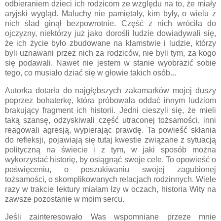
odbieraniem dzieci ich rodzicom ze względu na to, że miały
aryjski wygląd. Maluchy nie pamiętały, kim były, o wielu z
nich ślad ginął bezpowrotnie. Część z nich wróciła do
ojczyzny, niektórzy już jako dorośli ludzie dowiadywali się,
że ich życie było zbudowane na kłamstwie i ludzie, którzy
byli uznawani przez nich za rodziców, nie byli tym, za kogo
się podawali. Nawet nie jestem w stanie wyobrazić sobie
tego, co musiało dziać się w głowie takich osób...
Autorka dotarła do najgłębszych zakamarków mojej duszy
poprzez bohaterkę, która próbowała oddać innym ludziom
brakujący fragment ich historii. Jedni cieszyli się, że mieli
taką szansę, odzyskiwali część utraconej tożsamości, inni
reagowali agresją, wypierając prawdę. Ta powieść skłania
do refleksji, pojawiają się tutaj kwestie związane z sytuacją
polityczną na świecie i z tym, w jaki sposób można
wykorzystać historię, by osiągnąć swoje cele. To opowieść o
poświęceniu, o poszukiwaniu swojej zagubionej
tożsamości, o skomplikowanych relacjach rodzinnych. Wiele
razy w trakcie lektury miałam łzy w oczach, historia Wity na
zawsze pozostanie w moim sercu.
Jeśli zainteresowało Was wspomniane przeze mnie