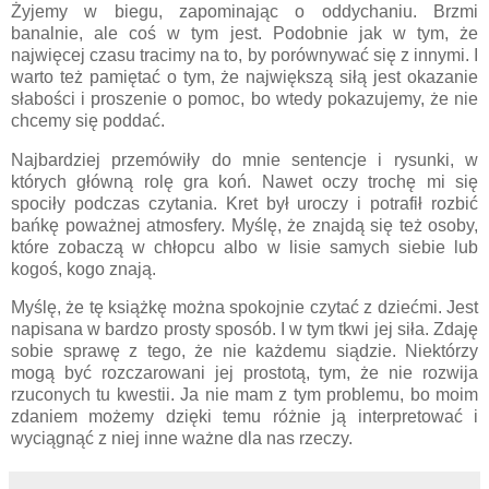
Żyjemy w biegu, zapominając o oddychaniu. Brzmi
banalnie, ale coś w tym jest. Podobnie jak w tym, że
najwięcej czasu tracimy na to, by porównywać się z innymi. I
warto też pamiętać o tym, że największą siłą jest okazanie
słabości i proszenie o pomoc, bo wtedy pokazujemy, że nie
chcemy się poddać.
Najbardziej przemówiły do mnie sentencje i rysunki, w
których główną rolę gra koń. Nawet oczy trochę mi się
spociły podczas czytania. Kret był uroczy i potrafił rozbić
bańkę poważnej atmosfery. Myślę, że znajdą się też osoby,
które zobaczą w chłopcu albo w lisie samych siebie lub
kogoś, kogo znają.
Myślę, że tę książkę można spokojnie czytać z dziećmi. Jest
napisana w bardzo prosty sposób. I w tym tkwi jej siła. Zdaję
sobie sprawę z tego, że nie każdemu siądzie. Niektórzy
mogą być rozczarowani jej prostotą, tym, że nie rozwija
rzuconych tu kwestii. Ja nie mam z tym problemu, bo moim
zdaniem możemy dzięki temu różnie ją interpretować i
wyciągnąć z niej inne ważne dla nas rzeczy.