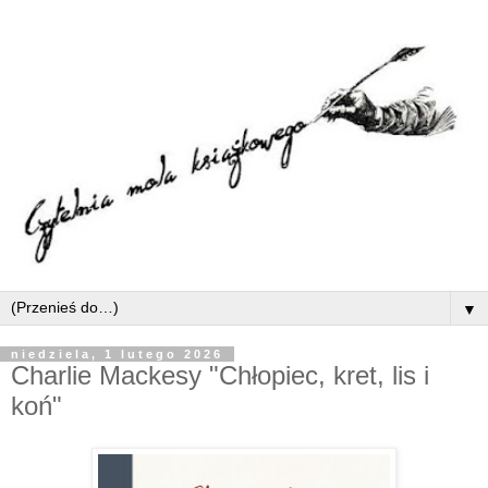
▼
niedziela, 1 lutego 2026
Charlie Mackesy "Chłopiec, kret, lis i
koń"