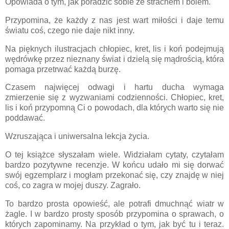
Opowiada o tym, jak poradzić sobie ze strachem i bólem.
Przypomina, że każdy z nas jest wart miłości i daje temu
światu coś, czego nie daje nikt inny.
Na pięknych ilustracjach chłopiec, kret, lis i koń podejmują
wędrówkę przez nieznany świat i dzielą się mądrością, która
pomaga przetrwać każdą burzę.
Czasem najwięcej odwagi i hartu ducha wymaga
zmierzenie się z wyzwaniami codzienności. Chłopiec, kret,
lis i koń przypomną Ci o powodach, dla których warto się nie
poddawać.
Wzruszająca i uniwersalna lekcja życia.
O tej książce słyszałam wiele. Widziałam cytaty, czytałam
bardzo pozytywne recenzje. W końcu udało mi się dorwać
swój egzemplarz i mogłam przekonać się, czy znajdę w niej
coś, co zagra w mojej duszy. Zagrało.
To bardzo prosta opowieść, ale potrafi dmuchnąć wiatr w
żagle. I w bardzo prosty sposób przypomina o sprawach, o
których zapominamy. Na przykład o tym, jak być tu i teraz.