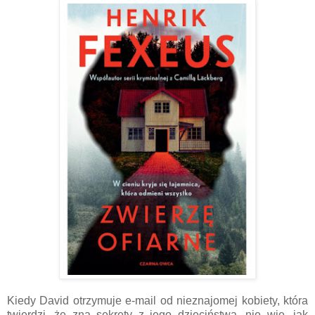
Kiedy David otrzymuje e-mail od nieznajomej kobiety, która
twierdzi, że zna sekrety z jego dzieciństwa, nie wie, jak