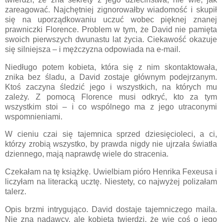
zareagować. Najchętniej zignorowałby wiadomość i skupił
się na uporządkowaniu uczuć wobec pięknej znanej
prawniczki Florence. Problem w tym, że David nie pamięta
swoich pierwszych dwunastu lat życia. Ciekawość okazuje
się silniejsza – i mężczyzna odpowiada na e-mail.
Niedługo potem kobieta, która się z nim skontaktowała,
znika bez śladu, a David zostaje głównym podejrzanym.
Ktoś zaczyna śledzić jego i wszystkich, na których mu
zależy. Z pomocą Florence musi odkryć, kto za tym
wszystkim stoi – i co wspólnego ma z jego utraconymi
wspomnieniami.
W cieniu czai się tajemnica sprzed dziesięcioleci, a ci,
którzy zrobią wszystko, by prawda nigdy nie ujrzała światła
dziennego, mają naprawdę wiele do stracenia.
Czekałam na tę książkę. Uwielbiam pióro Henrika Fexeusa i
liczyłam na literacką ucztę. Niestety, co najwyżej polizałam
talerz.
Opis brzmi intrygująco. David dostaje tajemniczego maila.
Nie zna nadawcy, ale kobieta twierdzi, że wie coś o jego