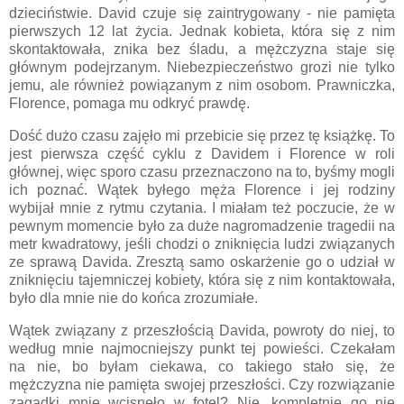
dzieciństwie. David czuje się zaintrygowany - nie pamięta
pierwszych 12 lat życia. Jednak kobieta, która się z nim
skontaktowała, znika bez śladu, a mężczyzna staje się
głównym podejrzanym. Niebezpieczeństwo grozi nie tylko
jemu, ale również powiązanym z nim osobom. Prawniczka,
Florence, pomaga mu odkryć prawdę.
Dość dużo czasu zajęło mi przebicie się przez tę książkę. To
jest pierwsza część cyklu z Davidem i Florence w roli
głównej, więc sporo czasu przeznaczono na to, byśmy mogli
ich poznać. Wątek byłego męża Florence i jej rodziny
wybijał mnie z rytmu czytania. I miałam też poczucie, że w
pewnym momencie było za duże nagromadzenie tragedii na
metr kwadratowy, jeśli chodzi o zniknięcia ludzi związanych
ze sprawą Davida. Zresztą samo oskarżenie go o udział w
zniknięciu tajemniczej kobiety, która się z nim kontaktowała,
było dla mnie nie do końca zrozumiałe.
Wątek związany z przeszłością Davida, powroty do niej, to
według mnie najmocniejszy punkt tej powieści. Czekałam
na nie, bo byłam ciekawa, co takiego stało się, że
mężczyzna nie pamięta swojej przeszłości. Czy rozwiązanie
zagadki mnie wcisnęło w fotel? Nie, kompletnie go nie