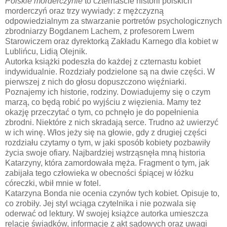
Polskie morderczynie
to czternaście historii polskich
morderczyń oraz trzy wywiady: z mężczyzną
odpowiedzialnym za stwarzanie portretów psychologicznych
zbrodniarzy Bogdanem Lachem, z profesorem Lwem
Starowiczem oraz dyrektorką Zakładu Karnego dla kobiet w
Lublińcu, Lidią Olejnik.
Autorka książki podeszła do każdej z czternastu kobiet
indywidualnie. Rozdziały podzielone są na dwie części. W
pierwszej z nich do głosu dopuszczono więźniarki.
Poznajemy ich historie, rodziny. Dowiadujemy się o czym
marzą, co będą robić po wyjściu z więzienia. Mamy też
okazję przeczytać o tym, co pchnęło je do popełnienia
zbrodni. Niektóre z nich skradają serce. Trudno aż uwierzyć
w ich winę. Włos jeży się na głowie, gdy z drugiej części
rozdziału czytamy o tym, w jaki sposób kobiety pozbawiły
życia swoje ofiary. Najbardziej wstrząsnęła mną historia
Katarzyny, która zamordowała męża. Fragment o tym, jak
zabijała tego człowieka w obecności śpiącej w łóżku
córeczki, wbił mnie w fotel.
Katarzyna Bonda nie ocenia czynów tych kobiet. Opisuje to,
co zrobiły. Jej styl wciąga czytelnika i nie pozwala się
oderwać od lektury. W swojej książce autorka umieszcza
relacje świadków, informacje z akt sądowych oraz uwagi