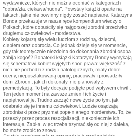
wydawnicze, których nie można oceniać w kategoriach
"dobra/zła, ciekawa/nudna". Powstały książki oparte na
faktach, jakie nie powinny nigdy zostać napisane. Katarzyna
Bonda przekazuje w nasze ręce kompendium wiedzy o
Polkach, które dopuściły się najgorszej zbrodni przeciwko
drugiemu człowiekowi - morderstwa.
Kobiety kojarzą się wielu ludziom z rodziną, dziećmi,
ciepłem oraz dobrocią. Co jednak dzieje się w momencie,
gdy tak teoretycznie niezdolna do dokonania zbrodni osoba
zabija kogoś? Bohaterki książki Katarzyny Bondy wymykają
się schematowi kobiet wyjętych spod prawa: większość z
nich nie pochodzi z rodzin patologicznych, miały dobre
oceny, nieposzlakowaną opinię, pracowały i prowadziły
dom. Zbrodni, jakich dokonały, nie planowały z
premedytacją. To były decyzje podjęte pod wpływem chwili.
Ten jeden moment na zawsze zmienił ich życie i
napiętnował je. Trudno zacząć nowe życie po tym, jak
odebrało się je innemu człowiekowi. Ludzie osądzają
zbrodniarki przez pryzmat popełnianego morderstwa. To, że
przeszły przez proces resocjalizacji, niekoniecznie ich
interesuje. Zabiła, więc trzeba trzymać się od niej z daleka,
bo może zrobić to znowu.