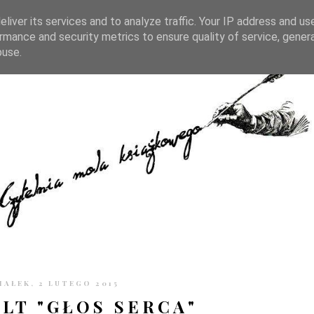
TRONIE
KONTAKT
CZYTELNIA PO GODZINACH
liver its services and to analyze traffic. Your IP address and us
rmance and security metrics to ensure quality of service, gene
buse.
AŁEK, 2 LUTEGO 2015
ULT "GŁOS SERCA"