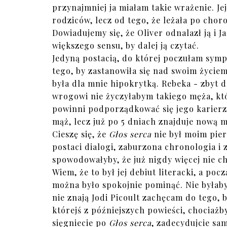
przynajmniej ja miałam takie wrażenie. Jej
rodziców, lecz od tego, że leżała po choro
Dowiadujemy się, że Oliver odnalazł ją i J
większego sensu, by dalej ją czytać.
Jedyną postacią, do której poczułam sympat
tego, by zastanowiła się nad swoim życiem
była dla mnie hipokrytką. Rebeka - zbyt d
wrogowi nie życzyłabym takiego męża, któ
powinni podporządkować się jego karierz
mąż, lecz już po 5 dniach znajduje nową m
Cieszę się, że
Głos serca
nie był moim pie
postaci dialogi, zaburzona chronologia i
spowodowałyby, że już nigdy więcej nie ch
Wiem, że to był jej debiut literacki, a po
można było spokojnie pominąć. Nie byłaby
nie znają Jodi Picoult zachęcam do tego, b
którejś z późniejszych powieści, chociaż
sięgniecie po
Głos serca
, zadecydujcie sam