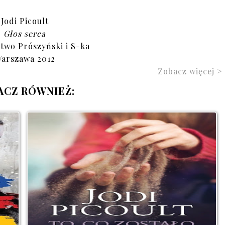
Jodi Picoult
Głos serca
wo Prószyński i S-ka
arszawa 2012
Zobacz więcej >
ACZ RÓWNIEŻ: