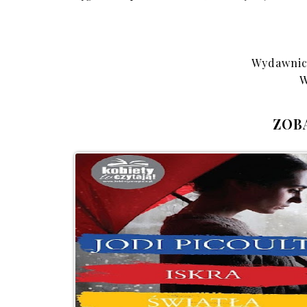
Wydawnict
W
ZOB