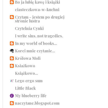
Bo ja lubię kawę i książki
ciasteczkowa-w-kuchni
Czytam - jestem po drugiej
stronie lustra
Czytelnia Cynki
I write sins, not tragedies.
In my world of books...
Korci mnie czytanie...
Królowa Moli
Ksiażkowo
Książkowo...
Lego ergo sum
Little Black
My blueberry life
naczytane.blogspot.com