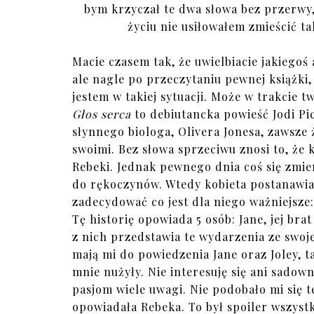
bym krzyczał te dwa słowa bez przerwy
życiu nie usiłowałem zmieścić t
Macie czasem tak, że uwielbiacie jakiegoś 
ale nagle po przeczytaniu pewnej książki, 
jestem w takiej sytuacji. Może w trakcie t
Głos serca
to debiutancka powieść Jodi Pic
słynnego biologa, Olivera Jonesa, zawsze 
swoimi. Bez słowa sprzeciwu znosi to, że ka
Rebeki. Jednak pewnego dnia coś się zmie
do rękoczynów. Wtedy kobieta postanawia 
zadecydować co jest dla niego ważniejsze:
Tę historię opowiada 5 osób: Jane, jej bra
z nich przedstawia te wydarzenia ze swoje
mają mi do powiedzenia Jane oraz Joley, 
mnie nużyły. Nie interesuję się ani sado
pasjom wiele uwagi. Nie podobało mi się t
opowiadała Rebeka. To był spoiler wszyst