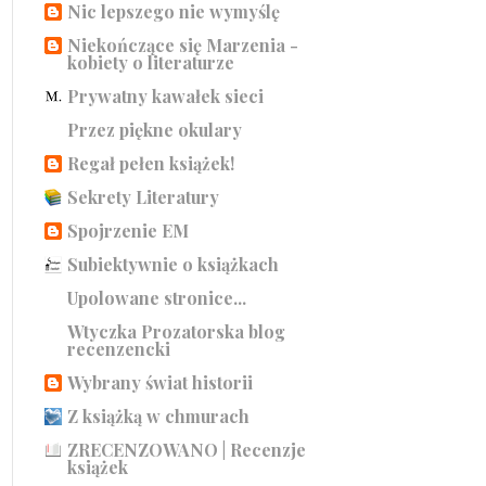
Nic lepszego nie wymyślę
Niekończące się Marzenia -
kobiety o literaturze
Prywatny kawałek sieci
Przez piękne okulary
Regał pełen książek!
Sekrety Literatury
Spojrzenie EM
Subiektywnie o książkach
Upolowane stronice...
Wtyczka Prozatorska blog
recenzencki
Wybrany świat historii
Z książką w chmurach
ZRECENZOWANO | Recenzje
książek