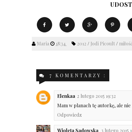
UDOST
Maria
18:34
2012
/
Jodi Picoult
/
miłoś
7 KOMENTARZY :
Elenkaa
2 lutego 2015 19:32
Mam w planach tę autorkę, ale nie
Odpowiedz
Wioleta Sadowska
3 lutego 2015 1