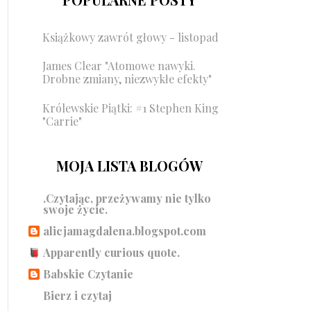
Książkowy zawrót głowy - listopad
James Clear "Atomowe nawyki.
Drobne zmiany, niezwykłe efekty"
Królewskie Piątki: #1 Stephen King
"Carrie"
MOJA LISTA BLOGÓW
.Czytając, przeżywamy nie tylko
swoje życie.
alicjamagdalena.blogspot.com
Apparently curious quote.
Babskie Czytanie
Bierz i czytaj