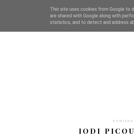
STRONA GŁÓWNA
WSPÓŁPRACA
RECENZJE
O S
This site uses cookies from Google to de
are shared with Google along with perfo
statistics, and to detect and address a
PONIEDZI
JODI PICO