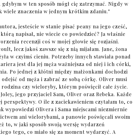
, gdybym w ten sposób mógł cię zatrzymać. Nigdy w
ak wiele znaczenia w jednym krótkim zdaniu."
autora, jesteście w stanie pisać peany na jego cześć,
którą napisał, nie wiecie co powiedzieć? Ja właśnie
worzenia recenzji coś w mojej głowie się rozjaśni.
oult, lecz jakoś zawsze się z nią mijałam. Jane, żona
żyła w czyimś cieniu. Potrzeby innych stawiała ponad
riera jest dla jej męża ważniejsza od niej i ich córki,
nia. Po jednej z kłótni między małżonkami dochodzi
odejść od męża i zabrać ze sobą córkę. Oliver musi
 rodzina czy wieloryby, którym poświęcił całe życie.
t Joley, jego przyjaciel Sam, Oliver oraz Rebeka. Każde
j perspektywy. O ile z zaciekawieniem czytałam to, co
tak wypowiedzi Olivera i Sama miejscami niezmiernie
wnictwem ani wielorybami, a panowie poświęcali swoim
eż to, w jaki sposób swoją wersję wydarzeń
kiego tego, co miało się za moment wydarzyć. A