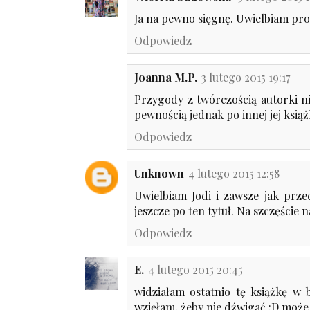
Ja na pewno sięgnę. Uwielbiam pro
Odpowiedz
Joanna M.P.
3 lutego 2015 19:17
Przygody z twórczością autorki ni
pewnością jednak po innej jej książk
Odpowiedz
Unknown
4 lutego 2015 12:58
Uwielbiam Jodi i zawsze jak prze
jeszcze po ten tytuł. Na szczęście na
Odpowiedz
E.
4 lutego 2015 20:45
widziałam ostatnio tę książkę w b
wzięłam, żeby nie dźwigać :D może j