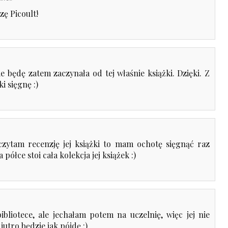
zę Picoult!
e będę zatem zaczynała od tej właśnie książki. Dzięki. Z
i sięgnę :)
czytam recenzję jej książki to mam ochotę sięgnąć raz
 półce stoi cała kolekcja jej książek :)
ibliotece, ale jechałam potem na uczelnię, więc jej nie
utro będzie jak pójdę :)