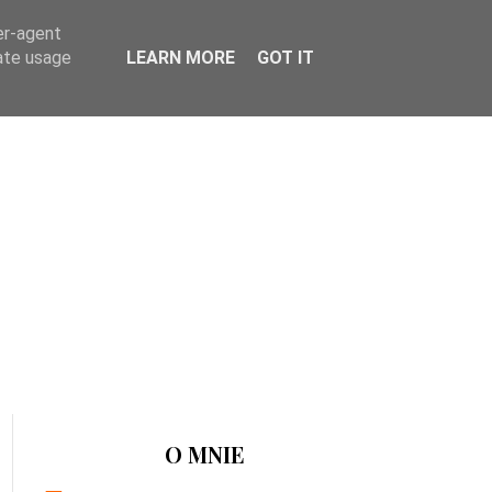
er-agent
rate usage
LEARN MORE
GOT IT
O MNIE