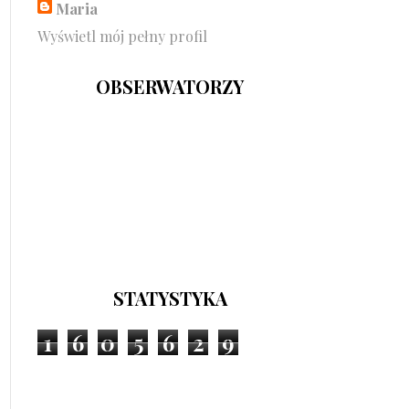
Maria
Wyświetl mój pełny profil
OBSERWATORZY
STATYSTYKA
1
6
0
5
6
2
9