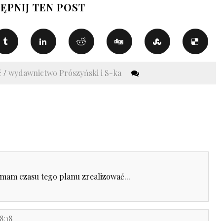
ĘPNIJ TEN POST
ć
/
wydawnictwo Prószyński i S-ka
 mam czasu tego planu zrealizować...
8:18