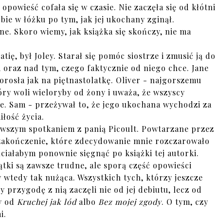
 opowieść cofała się w czasie. Nie zaczęła się od kłótni
bie w łóżku po tym, jak jej ukochany zginął.
ane. Skoro wiemy, jak książka się skończy, nie ma
ię, był Joley. Starał się pomóc siostrze i zmusić ją do
 oraz nad tym, czego faktycznie od niego chce. Jane
orosła jak na piętnastolatkę. Oliver - najgorszemu
ry woli wieloryby od żony i uważa, że wszyscy
e. Sam - przeżywał to, że jego ukochana wychodzi za
iłość życia.
rwszym spotkaniem z panią Picoult. Powtarzane przez
 zakończenie, które zdecydowanie mnie rozczarowało
ciałabym ponownie sięgnąć po książki tej autorki.
czątki są zawsze trudne, ale sporą część opowieści
 wtedy tak nużąca. Wszystkich tych, którzy jeszcze
y przygodę z nią zaczęli nie od jej debiutu, lecz od
by od
Kruchej jak lód
albo
Bez mojej zgody
. O tym, czy
i.