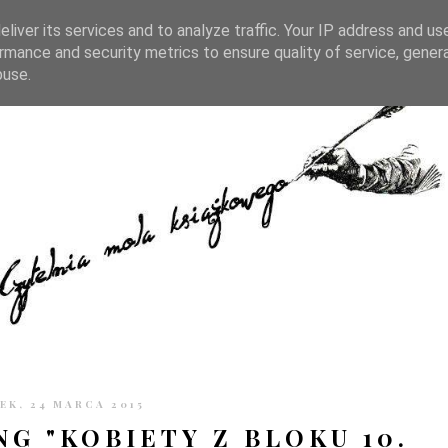
TRONIE
KONTAKT
CZYTELNIA PO GODZINACH
liver its services and to analyze traffic. Your IP address and us
rmance and security metrics to ensure quality of service, gene
buse.
K, 24 MARCA 2015
G "KOBIETY Z BLOKU 10.