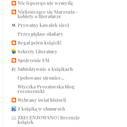
Nic lepszego nie wymyślę
Niekończące się Marzenia -
kobiety o literaturze
Prywatny kawałek sieci
Przez piękne okulary
Regał pełen książek!
Sekrety Literatury
Spojrzenie EM
Subiektywnie o książkach
Upolowane stronice...
Wtyczka Prozatorska blog
recenzencki
Wybrany świat historii
Z książką w chmurach
ZRECENZOWANO | Recenzje
książek