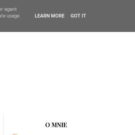
er-agent
rate usage
LEARN MORE
GOT IT
O MNIE