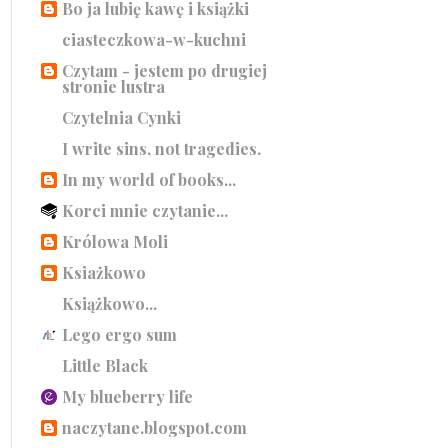
Bo ja lubię kawę i książki
ciasteczkowa-w-kuchni
Czytam - jestem po drugiej
stronie lustra
Czytelnia Cynki
I write sins, not tragedies.
In my world of books...
Korci mnie czytanie...
Królowa Moli
Ksiażkowo
Książkowo...
Lego ergo sum
Little Black
My blueberry life
naczytane.blogspot.com