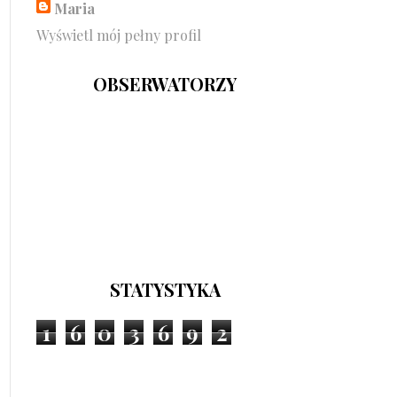
Maria
Wyświetl mój pełny profil
OBSERWATORZY
STATYSTYKA
1
6
0
3
6
9
2