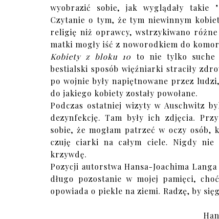
wyobrazić sobie, jak wyglądały takie 
Czytanie o tym, że tym niewinnym kobie
religię niż oprawcy, wstrzykiwano różne 
matki mogły iść z noworodkiem do komory
Kobiety z bloku 10
to nie tylko suche
bestialski sposób więźniarki straciły zdr
po wojnie były napiętnowane przez ludzi
do jakiego kobiety zostały powołane.
Podczas ostatniej wizyty w Auschwitz b
dezynfekcję. Tam były ich zdjęcia. Prz
sobie, że mogłam patrzeć w oczy osób, 
czuję ciarki na całym ciele. Nigdy ni
krzywdę.
Pozycji autorstwa Hansa-Joachima Langa ni
długo pozostanie w mojej pamięci, choć
opowiada o piekle na ziemi. Radzę, by si
Han