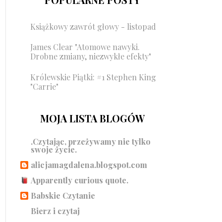
Książkowy zawrót głowy - listopad
James Clear "Atomowe nawyki.
Drobne zmiany, niezwykłe efekty"
Królewskie Piątki: #1 Stephen King
"Carrie"
MOJA LISTA BLOGÓW
.Czytając, przeżywamy nie tylko
swoje życie.
alicjamagdalena.blogspot.com
Apparently curious quote.
Babskie Czytanie
Bierz i czytaj