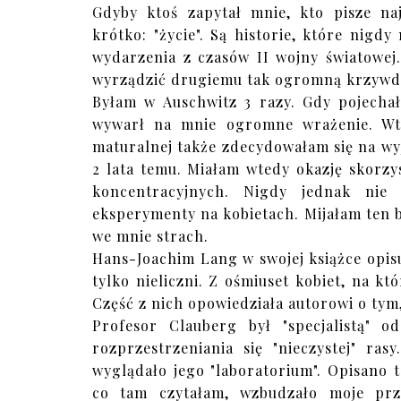
Gdyby ktoś zapytał mnie, kto pisze naj
krótko: "życie". Są historie, które nigd
wydarzenia z czasów II wojny światowej
wyrządzić drugiemu tak ogromną krzywd
Byłam w Auschwitz 3 razy. Gdy pojechał
wywarł na mnie ogromne wrażenie. Wte
maturalnej także zdecydowałam się na wy
2 lata temu. Miałam wtedy okazję skorzy
koncentracyjnych. Nigdy jednak ni
eksperymenty na kobietach. Mijałam ten 
we mnie strach.
Hans-Joachim Lang w swojej książce opisuj
tylko nieliczni. Z ośmiuset kobiet, na k
Część z nich opowiedziała autorowi o tym,
Profesor Clauberg był "specjalistą" o
rozprzestrzeniania się "nieczystej" ras
wyglądało jego "laboratorium". Opisano
co tam czytałam, wzbudzało moje prze