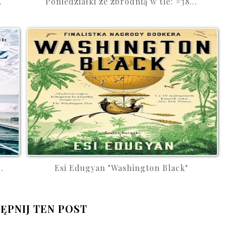
.
Poniedziałki ze zbrodnią w tle: #38...
.
Esi Edugyan "Washington Black"
ĘPNIJ TEN POST