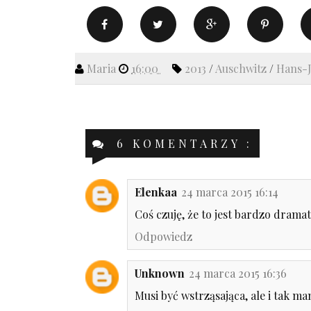
Maria
16:00
2013
/
Auschwitz
/
Hans-
6 KOMENTARZY :
Elenkaa
24 marca 2015 16:14
Coś czuję, że to jest bardzo dramat
Odpowiedz
Unknown
24 marca 2015 16:36
Musi być wstrząsająca, ale i tak m