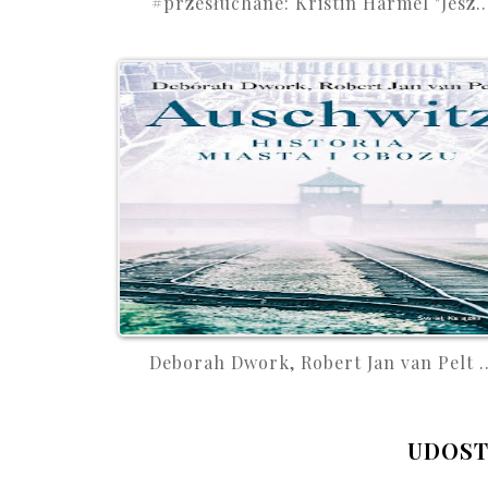
#przesłuchane: Kristin Harmel "Jesz..
Deborah Dwork, Robert Jan van Pelt ..
UDOST