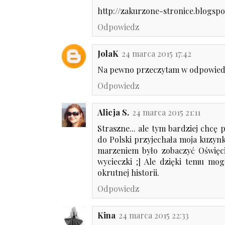
http://zakurzone-stronice.blogsp
Odpowiedz
JolaK
24 marca 2015 17:42
Na pewno przeczytam w odpowie
Odpowiedz
Alicja S.
24 marca 2015 21:11
Straszne... ale tym bardziej chcę 
do Polski przyjechała moja kuzy
marzeniem było zobaczyć Oświęc
wycieczki ;] Ale dzięki temu mog
okrutnej historii.
Odpowiedz
Kina
24 marca 2015 22:33