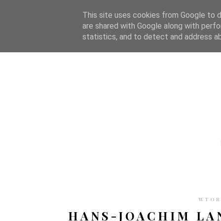
STRONA GŁÓWNA
WSPÓŁPRACA
RECENZJE
O S
This site uses cookies from Google to de
are shared with Google along with perfo
statistics, and to detect and address a
WTORE
HANS-JOACHIM LAN