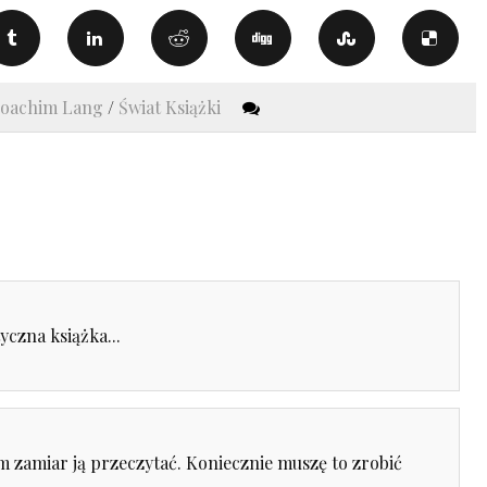
Joachim Lang
/
Świat Książki
yczna książka...
am zamiar ją przeczytać. Koniecznie muszę to zrobić