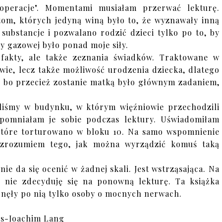
"operacje". Momentami musiałam przerwać lekturę.
tom, których jedyną winą było to, że wyznawały inną
substancje i pozwalano rodzić dzieci tylko po to, by
 gazowej było ponad moje siły.
 fakty, ale także zeznania świadków. Traktowane w
owie, lecz także możliwość urodzenia dziecka, dlatego
, bo przecież zostanie matką było głównym zadaniem,
yliśmy w budynku, w którym więźniowie przechodzili
ypomniałam je sobie podczas lektury. Uświadomiłam
które torturowano w bloku 10. Na samo wspomnienie
e zrozumiem tego, jak można wyrządzić komuś taką
e da się ocenić w żadnej skali. Jest wstrząsająca. Na
 nie zdecyduję się na ponowną lekturę. Ta książka
ęgnęły po nią tylko osoby o mocnych nerwach.
s-Joachim Lang