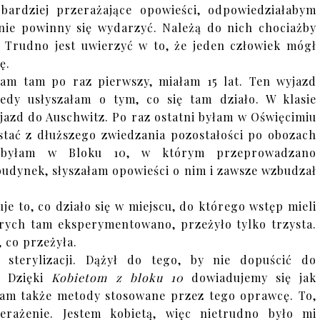
bardziej przerażające opowieści, odpowiedziałabym
y nie powinny się wydarzyć. Należą do nich chociażby
. Trudno jest uwierzyć w to, że jeden człowiek mógł
ę.
am tam po raz pierwszy, miałam 15 lat. Ten wyjazd
dy usłyszałam o tym, co się tam działo. W klasie
jazd do Auschwitz. Po raz ostatni byłam w Oświęcimiu
stać z dłuższego zwiedzania pozostałości po obozach
e byłam w Bloku 10, w którym przeprowadzano
budynek, słyszałam opowieści o nim i zawsze wzbudzał
e to, co działo się w miejscu, do którego wstęp mieli
tórych tam eksperymentowano, przeżyło tylko trzysta.
 co przeżyła.
d sterylizacji. Dążył do tego, by nie dopuścić do
y. Dzięki
Kobietom z bloku 10
dowiadujemy się jak
 tam także metody stosowane przez tego oprawcę. To,
rażenie. Jestem kobietą, więc nietrudno było mi