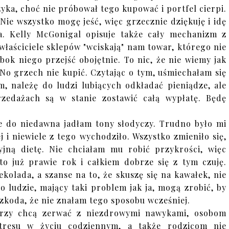
zyka, choć nie próbował tego kupować i portfel cierpi.
Nie wszystko mogę jeść, więc grzecznie dziękuję i idę
ała. Kelly McGonigal opisuje także cały mechanizm z
łaściciele sklepów "wciskają" nam towar, którego nie
ok niego przejść obojętnie. To nic, że nie wiemy jak
 No grzech nie kupić. Czytając o tym, uśmiechałam się
, należę do ludzi lubiących odkładać pieniądze, ale
edażach są w stanie zostawić całą wypłatę. Będę
ze do niedawna jadłam tony słodyczy. Trudno było mi
 i niewiele z tego wychodziło. Wszystko zmieniło się,
jną dietę. Nie chciałam mu robić przykrości, więc
to już prawie rok i całkiem dobrze się z tym czuję.
olada, a szanse na to, że skuszę się na kawałek, nie
o ludzie, mający taki problem jak ja, mogą zrobić, by
Szkoda, że nie znałam tego sposobu wcześniej.
órzy chcą zerwać z niezdrowymi nawykami, osobom
stresu w życiu codziennym, a także rodzicom nie