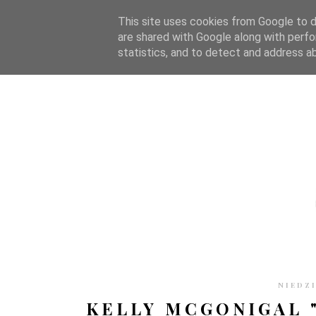
STRONA GŁÓWNA
WSPÓŁPRACA
RECENZJE
O S
This site uses cookies from Google to de
are shared with Google along with perfo
statistics, and to detect and address a
NIEDZI
KELLY MCGONIGAL 