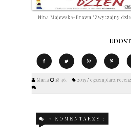
Nina Majewska-Brown "Zwyczajny dzie.
UDOST
Maria
18:46
2015
/
egzemplarz recen
7 KOMENTARZY :