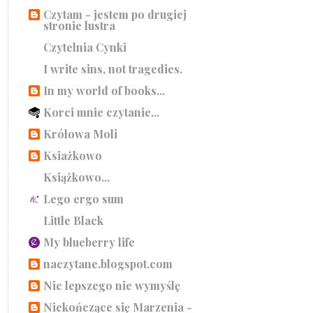
Czytam - jestem po drugiej
stronie lustra
Czytelnia Cynki
I write sins, not tragedies.
In my world of books...
Korci mnie czytanie...
Królowa Moli
Ksiażkowo
Książkowo...
Lego ergo sum
Little Black
My blueberry life
naczytane.blogspot.com
Nic lepszego nie wymyślę
Niekończące się Marzenia -