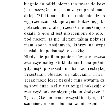
biegnie do półki, bierze ten towar do kos
Ja na szczęście nie mam z tym problemu. 
dalej. "Efekt aureoli" na mnie nie dzi
wyprzedażami sklepowymi. Pokazuje, jak w
potrzebujemy, ale przecież nie możemy ob
działa. Z 900 zł jest przeceniony do 100.
pod nosem. Ja nie ulegam takim pokusom
mam sporo znajomych, którzy na wyprz
musiała im podsunąć tę książkę.
Nigdy nie paliłam papierosów, ale jeszc
zwalczyć nałóg. Odkładałam to na później
gdy mąż przeszedł na bardzo restrykcy
przestałam objadać się łakociami. Trwa 
Teraz może leżeć przede mną otwarta czek
są zbyt duże. Kelly McGonigal pokazuje c
zwalczyć pokusę sięgnięcia po słodycze. 
Tę książkę polecam wszystkim tym, kt
szukającym sposobu na zmniejszenie 