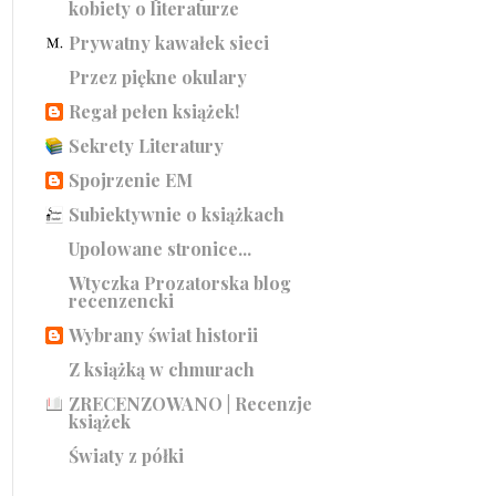
kobiety o literaturze
Prywatny kawałek sieci
Przez piękne okulary
Regał pełen książek!
Sekrety Literatury
Spojrzenie EM
Subiektywnie o książkach
Upolowane stronice...
Wtyczka Prozatorska blog
recenzencki
Wybrany świat historii
Z książką w chmurach
ZRECENZOWANO | Recenzje
książek
Światy z półki