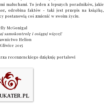
ymi maluchami. To jeden z lepszych poradników, jakie
or, odrobina faktów - taki jest przepis na książkę,
icy postanowią coś zmienić w swoim życiu.
lly McGonigal
aj samokontrolę i osiągaj więcej!
awnictwo Helion
Gliwice 2015
rza recenzenckiego dziękuję portalowi