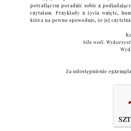
potrafiącym poradzić sobie z podjadając
czytałam. Przykłady z życia wzięte, hum
która na pewno spowoduje, że jej czyteln
Ke
Siła woli. Wykorzyst
Wyd
Za udostępnienie egzempla