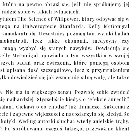
 która na pewno obrazi się, jeśli nie spróbujemy jej
radzić sobie w takich sytuacjach.
ytułem The Science of Willpower, który odbywał się w
nego na Uniwersytecie Stanforda. Kelly McGonigal
z samokontrolą. Uczestnicy poznają tam wyniki badań
mokontroli, lecz także ekonomii, medycyny czy
ak mogą wyzbyć się starych nawyków. Dowiadują się
Kelly McGonigal opowiada o tym wszystkim w swojej
owszych badań oraz ćwiczenia, które pomogą osobom
est opisana dość szczegółowo, lecz z przymrużeniem
ylko dowiedzieć się jak wzmocnić silną wolę, ale także
w. Nie ma to większego sensu. Pozwolę sobie zwrócić
 najbardziej. Słyszeliście kiedyś o "efekcie aureoli"?
tkałam. Ciekawi o co chodzi? Już tłumaczę. Każdemu z
ie i zapewne większości z nas zdarzyło się kiedyś, że
akołyki. Według autorki słuchać wtedy anielskie trąby.
? Po spróbowaniu czegoś takiego, przeważnie klient