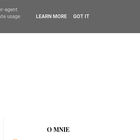
er-agent
rate usage
LEARN MORE
GOT IT
O MNIE