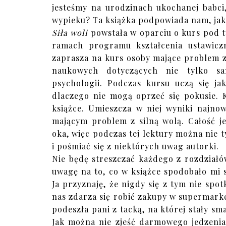
jesteśmy na urodzinach ukochanej babci,
wypieku? Ta książka podpowiada nam, jak 
Siła woli
powstała w oparciu o kurs pod t
ramach programu kształcenia ustawicz
zaprasza na kurs osoby mające problem 
naukowych dotyczących nie tylko sa
psychologii. Podczas kursu uczą się j
dlaczego nie mogą oprzeć się pokusie. 
książce. Umieszcza w niej wyniki najn
mającym problem z silną wolą. Całość j
oka, więc podczas tej lektury można nie t
i pośmiać się z niektórych uwag autorki.
Nie będę streszczać każdego z rozdziałó
uwagę na to, co w książce spodobało mi się
Ja przyznaję, że nigdy się z tym nie spo
nas zdarza się robić zakupy w supermarkec
podeszła pani z tacką, na której stały sm
Jak można nie zjeść darmowego jedzenia