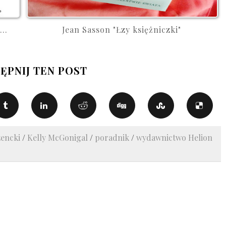
..
Jean Sasson "Łzy księżniczki"
ĘPNIJ TEN POST
zencki
/
Kelly McGonigal
/
poradnik
/
wydawnictwo Helion