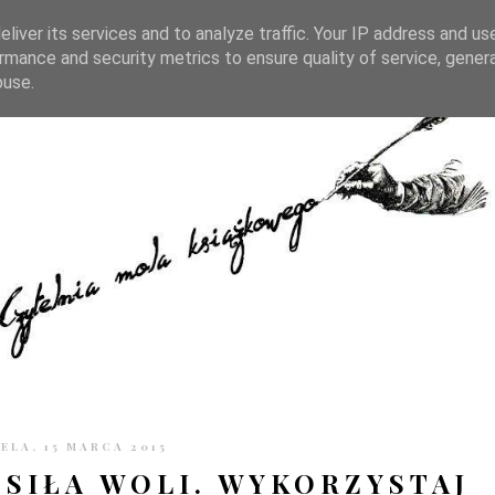
TRONIE
KONTAKT
CZYTELNIA PO GODZINACH
liver its services and to analyze traffic. Your IP address and us
rmance and security metrics to ensure quality of service, gene
buse.
ELA, 15 MARCA 2015
"SIŁA WOLI. WYKORZYSTAJ