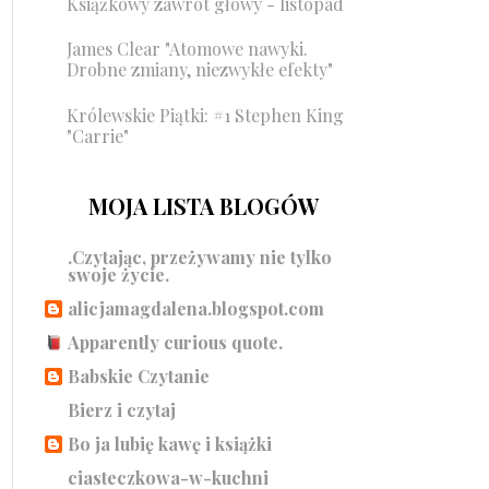
Książkowy zawrót głowy - listopad
James Clear "Atomowe nawyki.
Drobne zmiany, niezwykłe efekty"
Królewskie Piątki: #1 Stephen King
"Carrie"
MOJA LISTA BLOGÓW
.Czytając, przeżywamy nie tylko
swoje życie.
alicjamagdalena.blogspot.com
Apparently curious quote.
Babskie Czytanie
Bierz i czytaj
Bo ja lubię kawę i książki
ciasteczkowa-w-kuchni