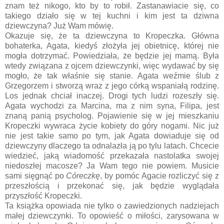
znam też nikogo, kto by to robił. Zastanawiacie się, co
takiego działo się w tej kuchni i kim jest ta dziwna
dziewczyna? Już Wam mówię.
Okazuje się, że ta dziewczyna to Kropeczka. Główna
bohaterka, Agata, kiedyś złożyła jej obietnicę, której nie
mogła dotrzymać. Powiedziała, że będzie jej mamą. Była
wtedy związana z ojcem dziewczynki, więc wydawać by się
mogło, że tak właśnie się stanie. Agata weźmie ślub z
Grzegorzem i stworzą wraz z jego córką wspaniałą rodzinę.
Los jednak chciał inaczej. Drogi tych ludzi rozeszły się.
Agata wychodzi za Marcina, ma z nim syna, Filipa, jest
znaną panią psycholog. Pojawienie się w jej mieszkaniu
Kropeczki wywraca życie kobiety do góry nogami. Nic już
nie jest takie samo po tym, jak Agata dowiaduje się od
dziewczyny dlaczego ta odnalazła ją po tylu latach. Chcecie
wiedzieć, jaką wiadomość przekazała nastolatka swojej
niedoszłej macosze? Ja Wam tego nie powiem. Musicie
sami sięgnąć po
Córeczkę
, by pomóc Agacie rozliczyć się z
przeszłością i przekonać się, jak będzie wyglądała
przyszłość Kropeczki.
Ta książka opowiada nie tylko o zawiedzionych nadziejach
małej dziewczynki. To opowieść o miłości, zarysowana w