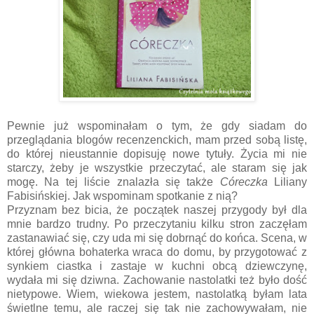
Pewnie już wspominałam o tym, że gdy siadam do
przeglądania blogów recenzenckich, mam przed sobą listę,
do której nieustannie dopisuję nowe tytuły. Życia mi nie
starczy, żeby je wszystkie przeczytać, ale staram się jak
mogę. Na tej liście znalazła się także
Córeczka
Liliany
Fabisińskiej. Jak wspominam spotkanie z nią?
Przyznam bez bicia, że początek naszej przygody był dla
mnie bardzo trudny. Po przeczytaniu kilku stron zaczęłam
zastanawiać się, czy uda mi się dobrnąć do końca. Scena, w
której główna bohaterka wraca do domu, by przygotować z
synkiem ciastka i zastaje w kuchni obcą dziewczynę,
wydała mi się dziwna. Zachowanie nastolatki też było dość
nietypowe. Wiem, wiekowa jestem, nastolatką byłam lata
świetlne temu, ale raczej się tak nie zachowywałam, nie