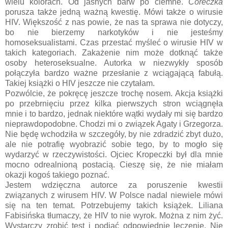
wielu kolorach. Od jasnych barw po ciemne.
Córeczka
porusza także jedną ważną kwestię. Mówi także o wirusie
HIV. Większość z nas powie, że nas ta sprawa nie dotyczy,
bo nie bierzemy narkotyków i nie jesteśmy
homoseksualistami. Czas przestać myśleć o wirusie HIV w
takich kategoriach. Zakażenie nim może dotknąć także
osoby heteroseksualne. Autorka w niezwykły sposób
połączyła bardzo ważne przesłanie z wciągającą fabułą.
Takiej książki o HIV jeszcze nie czytałam.
Pozwólcie, że pokręcę jeszcze trochę nosem. Akcja książki
po przebrnięciu przez kilka pierwszych stron wciągnęła
mnie i to bardzo, jednak niektóre wątki wydały mi się bardzo
nieprawdopodobne. Chodzi mi o związek Agaty i Grzegorza.
Nie będę wchodziła w szczegóły, by nie zdradzić zbyt dużo,
ale nie potrafię wyobrazić sobie tego, by to mogło się
wydarzyć w rzeczywistości. Ojciec Kropeczki był dla mnie
mocno odrealnioną postacią. Cieszę się, że nie miałam
okazji kogoś takiego poznać.
Jestem wdzięczna autorce za poruszenie kwestii
związanych z wirusem HIV. W Polsce nadal niewiele mówi
się na ten temat. Potrzebujemy takich książek. Liliana
Fabisińska tłumaczy, że HIV to nie wyrok. Można z nim żyć.
Wystarczy zrobić test i podjąć odpowiednie leczenie. Nie