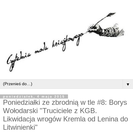
▼
poniedziałek, 4 maja 2015
Poniedziałki ze zbrodnią w tle #8: Borys
Wołodarski "Truciciele z KGB.
Likwidacja wrogów Kremla od Lenina do
Litwinienki"