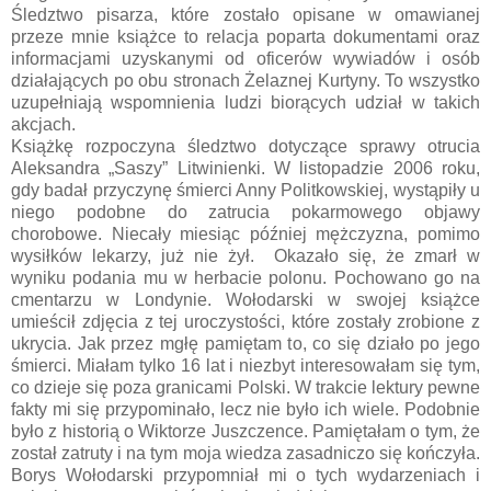
Śledztwo pisarza, które zostało opisane w omawianej
przeze mnie książce to relacja poparta dokumentami oraz
informacjami uzyskanymi od oficerów wywiadów i osób
działających po obu stronach Żelaznej Kurtyny. To wszystko
uzupełniają wspomnienia ludzi biorących udział w takich
akcjach.
Książkę rozpoczyna śledztwo dotyczące sprawy otrucia
Aleksandra „Saszy” Litwinienki. W listopadzie 2006 roku,
gdy badał przyczynę śmierci Anny Politkowskiej, wystąpiły u
niego podobne do zatrucia pokarmowego objawy
chorobowe. Niecały miesiąc później mężczyzna, pomimo
wysiłków lekarzy, już nie żył. Okazało się, że zmarł w
wyniku podania mu w herbacie polonu. Pochowano go na
cmentarzu w Londynie. Wołodarski w swojej książce
umieścił zdjęcia z tej uroczystości, które zostały zrobione z
ukrycia. Jak przez mgłę pamiętam to, co się działo po jego
śmierci. Miałam tylko 16 lat i niezbyt interesowałam się tym,
co dzieje się poza granicami Polski. W trakcie lektury pewne
fakty mi się przypominało, lecz nie było ich wiele. Podobnie
było z historią o Wiktorze Juszczence. Pamiętałam o tym, że
został zatruty i na tym moja wiedza zasadniczo się kończyła.
Borys Wołodarski przypomniał mi o tych wydarzeniach i