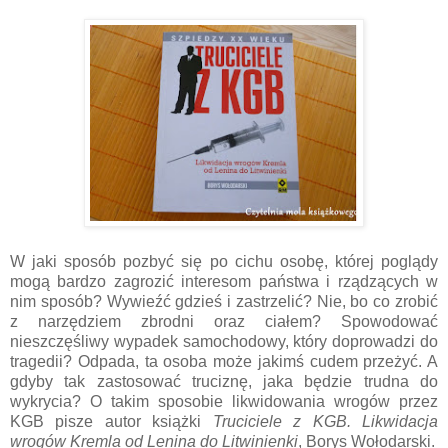
W jaki sposób pozbyć się po cichu osobę, której poglądy
mogą bardzo zagrozić interesom państwa i rządzących w
nim sposób? Wywieźć gdzieś i zastrzelić? Nie, bo co zrobić
z narzędziem zbrodni oraz ciałem? Spowodować
nieszczęśliwy wypadek samochodowy, który doprowadzi do
tragedii? Odpada, ta osoba może jakimś cudem przeżyć. A
gdyby tak zastosować truciznę, jaka będzie trudna do
wykrycia? O takim sposobie likwidowania wrogów przez
KGB pisze autor książki
Truciciele z KGB. Likwidacja
wrogów Kremla od Lenina do Litwinienki
, Borys Wołodarski.