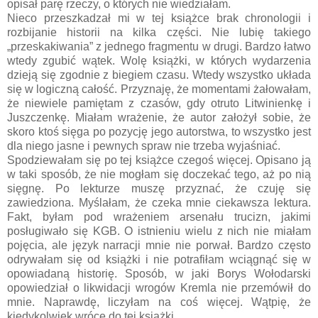
opisał parę rzeczy, o których nie wiedziałam.
Nieco przeszkadzał mi w tej książce brak chronologii i
rozbijanie historii na kilka części. Nie lubię takiego
„przeskakiwania” z jednego fragmentu w drugi. Bardzo łatwo
wtedy zgubić wątek. Wolę książki, w których wydarzenia
dzieją się zgodnie z biegiem czasu. Wtedy wszystko układa
się w logiczną całość. Przyznaję, że momentami żałowałam,
że niewiele pamiętam z czasów, gdy otruto Litwinienkę i
Juszczenkę. Miałam wrażenie, że autor założył sobie, że
skoro ktoś sięga po pozycję jego autorstwa, to wszystko jest
dla niego jasne i pewnych spraw nie trzeba wyjaśniać.
Spodziewałam się po tej książce czegoś więcej. Opisano ją
w taki sposób, że nie mogłam się doczekać tego, aż po nią
sięgnę. Po lekturze muszę przyznać, że czuję się
zawiedziona. Myślałam, że czeka mnie ciekawsza lektura.
Fakt, byłam pod wrażeniem arsenału trucizn, jakimi
posługiwało się KGB. O istnieniu wielu z nich nie miałam
pojęcia, ale język narracji mnie nie porwał. Bardzo często
odrywałam się od książki i nie potrafiłam wciągnąć się w
opowiadaną historię. Sposób, w jaki Borys Wołodarski
opowiedział o likwidacji wrogów Kremla nie przemówił do
mnie. Naprawdę, liczyłam na coś więcej. Wątpię, że
kiedykolwiek wrócę do tej książki.