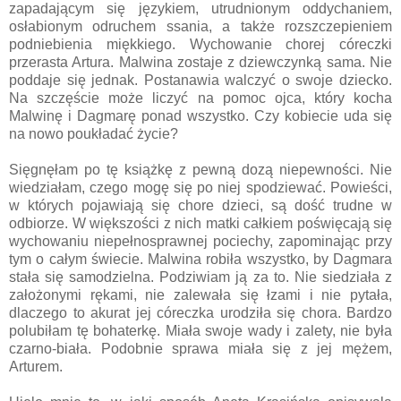
zapadającym się językiem, utrudnionym oddychaniem,
osłabionym odruchem ssania, a także rozszczepieniem
podniebienia miękkiego. Wychowanie chorej córeczki
przerasta Artura. Malwina zostaje z dziewczynką sama. Nie
poddaje się jednak. Postanawia walczyć o swoje dziecko.
Na szczęście może liczyć na pomoc ojca, który kocha
Malwinę i Dagmarę ponad wszystko. Czy kobiecie uda się
na nowo poukładać życie?
Sięgnęłam po tę książkę z pewną dozą niepewności. Nie
wiedziałam, czego mogę się po niej spodziewać. Powieści,
w których pojawiają się chore dzieci, są dość trudne w
odbiorze. W większości z nich matki całkiem poświęcają się
wychowaniu niepełnosprawnej pociechy, zapominając przy
tym o całym świecie. Malwina robiła wszystko, by Dagmara
stała się samodzielna. Podziwiam ją za to. Nie siedziała z
założonymi rękami, nie zalewała się łzami i nie pytała,
dlaczego to akurat jej córeczka urodziła się chora. Bardzo
polubiłam tę bohaterkę. Miała swoje wady i zalety, nie była
czarno-biała. Podobnie sprawa miała się z jej mężem,
Arturem.