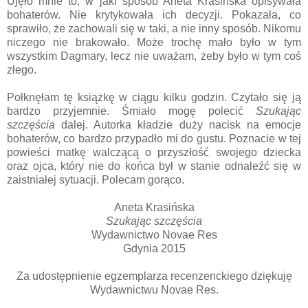
Ujęło mnie to, w jaki sposób Aneta Krasińska opisywała
bohaterów. Nie krytykowała ich decyzji. Pokazała, co
sprawiło, że zachowali się w taki, a nie inny sposób. Nikomu
niczego nie brakowało. Może trochę mało było w tym
wszystkim Dagmary, lecz nie uważam, żeby było w tym coś
złego.
Połknęłam tę książkę w ciągu kilku godzin. Czytało się ją
bardzo przyjemnie. Śmiało mogę polecić
Szukając
szczęścia
dalej. Autorka kładzie duży nacisk na emocje
bohaterów, co bardzo przypadło mi do gustu. Poznacie w tej
powieści matkę walczącą o przyszłość swojego dziecka
oraz ojca, który nie do końca był w stanie odnaleźć się w
zaistniałej sytuacji. Polecam gorąco.
Aneta Krasińska
Szukając szczęścia
Wydawnictwo Novae Res
Gdynia 2015
Za udostępnienie egzemplarza recenzenckiego dziękuję
Wydawnictwu Novae Res.