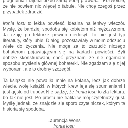
pragnienia i tajona przed samą sobą prawda..." Pozwólcie,
że nie powiem nic więcej o fabule. Nie chcę czegoś przez
przypadek zdradzić.
Ironia losu
to lekka powieść. Idealna na leniwy wieczór.
Myślę, że bardziej spodoba się kobietom niż mężczyznom.
Ja czuję po lekturze pewien niedosyt. To nie jest typ
literatury, który lubię. Dialogi pozostawiały w moim odczuciu
wiele do życzenia. Nie mogę za to zarzucić niczego
bohaterom pojawiającym się na kartach powieści. Byli
dobrze skonstruowani, choć przyznam, że nie ogarniam
sposobu myślenia głównej bohaterki. Nie zgadzam się z jej
wyborami, ale to drobny szczegół.
Ta książka nie powaliła mnie na kolana, lecz jak dobrze
wiecie, wolę książki, w których krew leje się strumieniami i
jest gęsto od trupów. Nie sądzę, że
Ironia losu
to zła lektura,
bo tak nie jest. Po prostu nie trafiła w mój czytelniczy gust.
Myślę jednak, że znajdzie się sporo czytelniczek, którym ta
historia się spodoba.
Laurencja Wons
Ironia losu