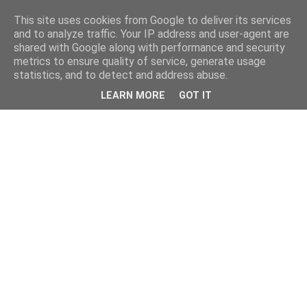
This site uses cookies from Google to deliver its services
and to analyze traffic. Your IP address and user-agent are
shared with Google along with performance and security
metrics to ensure quality of service, generate usage
statistics, and to detect and address abuse.
LEARN MORE
GOT IT