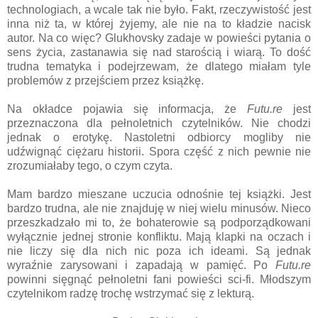
technologiach, a wcale tak nie było. Fakt, rzeczywistość jest
inna niż ta, w której żyjemy, ale nie na to kładzie nacisk
autor. Na co więc? Glukhovsky zadaje w powieści pytania o
sens życia, zastanawia się nad starością i wiarą. To dość
trudna tematyka i podejrzewam, że dlatego miałam tyle
problemów z przejściem przez książkę.
Na okładce pojawia się informacja, że
Futu.re
jest
przeznaczona dla pełnoletnich czytelników. Nie chodzi
jednak o erotykę. Nastoletni odbiorcy mogliby nie
udźwignąć ciężaru historii. Spora część z nich pewnie nie
zrozumiałaby tego, o czym czyta.
Mam bardzo mieszane uczucia odnośnie tej książki. Jest
bardzo trudna, ale nie znajduję w niej wielu minusów. Nieco
przeszkadzało mi to, że bohaterowie są podporządkowani
wyłącznie jednej stronie konfliktu. Mają klapki na oczach i
nie liczy się dla nich nic poza ich ideami. Są jednak
wyraźnie zarysowani i zapadają w pamięć. Po
Futu.re
powinni sięgnąć pełnoletni fani powieści sci-fi. Młodszym
czytelnikom radzę trochę wstrzymać się z lekturą.