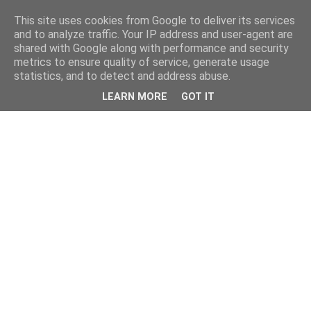
This site uses cookies from Google to deliver its services
and to analyze traffic. Your IP address and user-agent are
shared with Google along with performance and security
metrics to ensure quality of service, generate usage
statistics, and to detect and address abuse.
LEARN MORE
GOT IT