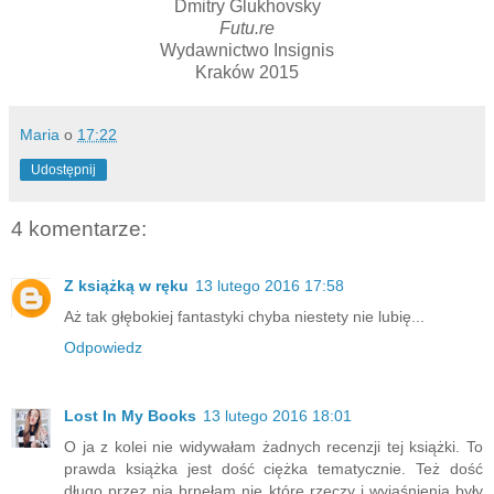
Dmitry Glukhovsky
Futu.re
Wydawnictwo Insignis
Kraków 2015
Maria
o
17:22
Udostępnij
4 komentarze:
Z książką w ręku
13 lutego 2016 17:58
Aż tak głębokiej fantastyki chyba niestety nie lubię...
Odpowiedz
Lost In My Books
13 lutego 2016 18:01
O ja z kolei nie widywałam żadnych recenzji tej książki. To
prawda książka jest dość ciężka tematycznie. Też dość
długo przez nią brnęłam nie które rzeczy i wyjaśnienia były