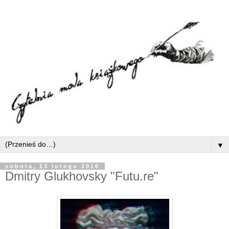
▼
sobota, 13 lutego 2016
Dmitry Glukhovsky "Futu.re"