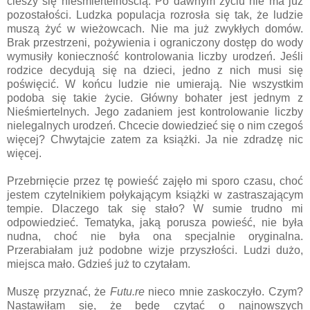
cieszy się nieśmiertelnością. Po dawnym życiu nie ma już
pozostałości. Ludzka populacja rozrosła się tak, że ludzie
muszą żyć w wieżowcach. Nie ma już zwykłych domów.
Brak przestrzeni, pożywienia i ograniczony dostęp do wody
wymusiły konieczność kontrolowania liczby urodzeń. Jeśli
rodzice decydują się na dzieci, jedno z nich musi się
poświęcić. W końcu ludzie nie umierają. Nie wszystkim
podoba się takie życie. Główny bohater jest jednym z
Nieśmiertelnych. Jego zadaniem jest kontrolowanie liczby
nielegalnych urodzeń. Chcecie dowiedzieć się o nim czegoś
więcej? Chwytajcie zatem za książki. Ja nie zdradzę nic
więcej.
Przebrnięcie przez tę powieść zajęło mi sporo czasu, choć
jestem czytelnikiem połykającym książki w zastraszającym
tempie. Dlaczego tak się stało? W sumie trudno mi
odpowiedzieć. Tematyka, jaką porusza powieść, nie była
nudna, choć nie była ona specjalnie oryginalna.
Przerabiałam już podobne wizje przyszłości. Ludzi dużo,
miejsca mało. Gdzieś już to czytałam.
Muszę przyznać, że
Futu.re
nieco mnie zaskoczyło. Czym?
Nastawiłam się, że będę czytać o najnowszych