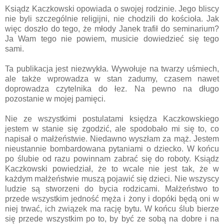
Ksiądz Kaczkowski opowiada o swojej rodzinie. Jego bliscy
nie byli szczególnie religijni, nie chodzili do kościoła. Jak
więc doszło do tego, że młody Janek trafił do seminarium?
Ja Wam tego nie powiem, musicie dowiedzieć się tego
sami.
Ta publikacja jest niezwykła. Wywołuje na twarzy uśmiech,
ale także wprowadza w stan zadumy, czasem nawet
doprowadza czytelnika do łez. Na pewno na długo
pozostanie w mojej pamięci.
Nie ze wszystkimi postulatami księdza Kaczkowskiego
jestem w stanie się zgodzić, ale spodobało mi się to, co
napisał o małżeństwie. Niedawno wyszłam za mąż. Jestem
nieustannie bombardowana pytaniami o dziecko. W końcu
po ślubie od razu powinnam zabrać się do roboty. Ksiądz
Kaczkowski powiedział, że to wcale nie jest tak, że w
każdym małżeństwie muszą pojawić się dzieci. Nie wszyscy
ludzie są stworzeni do bycia rodzicami. Małżeństwo to
przede wszystkim jedność męża i żony i dopóki będą oni w
niej trwać, ich związek ma rację bytu. W końcu ślub bierze
się przede wszystkim po to, by być ze sobą na dobre i na