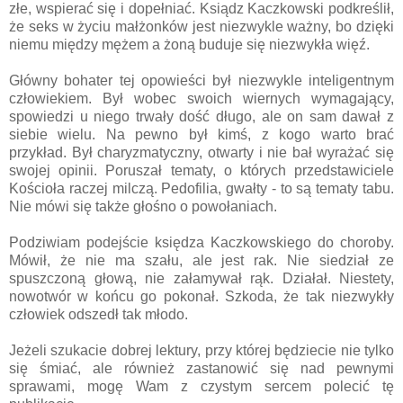
złe, wspierać się i dopełniać. Ksiądz Kaczkowski podkreślił,
że seks w życiu małżonków jest niezwykle ważny, bo dzięki
niemu między mężem a żoną buduje się niezwykła więź.
Główny bohater tej opowieści był niezwykle inteligentnym
człowiekiem. Był wobec swoich wiernych wymagający,
spowiedzi u niego trwały dość długo, ale on sam dawał z
siebie wielu. Na pewno był kimś, z kogo warto brać
przykład. Był charyzmatyczny, otwarty i nie bał wyrażać się
swojej opinii. Poruszał tematy, o których przedstawiciele
Kościoła raczej milczą. Pedofilia, gwałty - to są tematy tabu.
Nie mówi się także głośno o powołaniach.
Podziwiam podejście księdza Kaczkowskiego do choroby.
Mówił, że nie ma szału, ale jest rak. Nie siedział ze
spuszczoną głową, nie załamywał rąk. Działał. Niestety,
nowotwór w końcu go pokonał. Szkoda, że tak niezwykły
człowiek odszedł tak młodo.
Jeżeli szukacie dobrej lektury, przy której będziecie nie tylko
się śmiać, ale również zastanowić się nad pewnymi
sprawami, mogę Wam z czystym sercem polecić tę