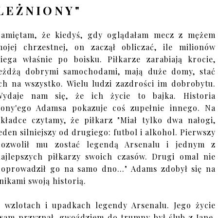
LEŻNIONY"
Pamiętam, że kiedyś, gdy oglądałam mecz z mężem
mojej chrzestnej, on zaczął obliczać, ile milionów
iega właśnie po boisku. Piłkarze zarabiają krocie,
jeżdżą dobrymi samochodami, mają duże domy, stać
ch na wszystko. Wielu ludzi zazdrości im dobrobytu.
Wydaje nam się, że ich życie to bajka. Historia
Tony'ego Adamsa pokazuje coś zupełnie innego. Na
okładce czytamy, że piłkarz
"
Miał tylko dwa nałogi,
eden silniejszy od drugiego: futbol i alkohol. Pierwszy
pozwolił mu zostać legendą Arsenalu i jednym z
najlepszych piłkarzy swoich czasów. Drugi omal nie
doprowadził go na samo dno…" Adams zdobył się na
nikami swoją historią.
 wzlotach i upadkach legendy Arsenalu. Jego życie
k sam przyznał, gwoździem do trumny był ślub z Jane,