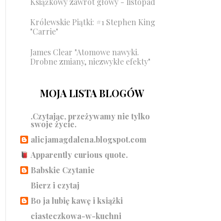
Książkowy zawrót głowy - listopad
Królewskie Piątki: #1 Stephen King
"Carrie"
James Clear "Atomowe nawyki.
Drobne zmiany, niezwykłe efekty"
MOJA LISTA BLOGÓW
.Czytając, przeżywamy nie tylko
swoje życie.
alicjamagdalena.blogspot.com
Apparently curious quote.
Babskie Czytanie
Bierz i czytaj
Bo ja lubię kawę i książki
ciasteczkowa-w-kuchni