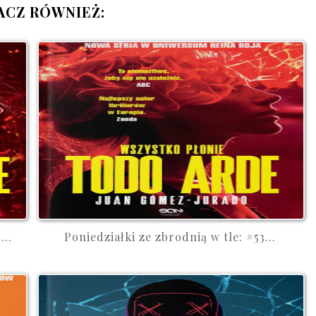
ACZ RÓWNIEŻ:
..
Poniedziałki ze zbrodnią w tle: #53...