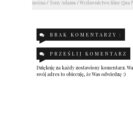
nożna
/
Tony Adams
/
Wydawnictwo Sine Qua
BRAK KOMENTARZY :
PRZEŚLIJ KOMENTARZ
Dziękuję za każdy zostawiony komentarz. Was
swój adres to obiecuję, że Was odwiedzę :)