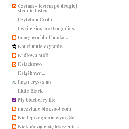
Czytam - jestem po drugiej
stronie lustra
Czytelnia Cynki
I write sins, not tragedies.
In my world of books...
Korci mnie czytanie...
Królowa Moli
Ksiażkowo
Książkowo...
Lego ergo sum
Little Black
My blueberry life
naczytane.blogspot.com
Nic lepszego nie wymyślę
Niekończące się Marzenia -