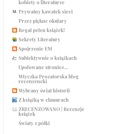
kobiety o literaturze
Prywatny kawałek sieci
Przez piękne okulary
Regał pełen książek!
Sekrety Literatury
Spojrzenie EM
Subiektywnie o książkach
Upolowane stronice...
Wtyczka Prozatorska blog
recenzencki
Wybrany świat historii
Z książką w chmurach
ZRECENZOWANO | Recenzje
książek
Światy z półki