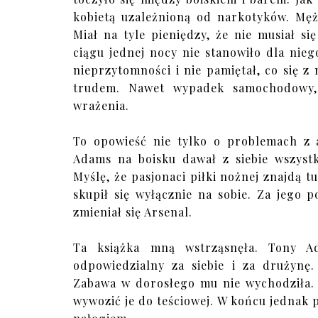
kobietą uzależnioną od narkotyków. Męż
Miał na tyle pieniędzy, że nie musiał si
ciągu jednej nocy nie stanowiło dla nieg
nieprzytomności i nie pamiętał, co się z
trudem. Nawet wypadek samochodowy, 
wrażenia.
To opowieść nie tylko o problemach z a
Adams na boisku dawał z siebie wszystk
Myślę, że pasjonaci piłki nożnej znajdą tu
skupił się wyłącznie na sobie. Za jego
zmieniał się Arsenal.
Ta książka mną wstrząsnęła. Tony A
odpowiedzialny za siebie i za drużynę
Zabawa w dorosłego mu nie wychodziła. N
wywozić je do teściowej. W końcu jednak p