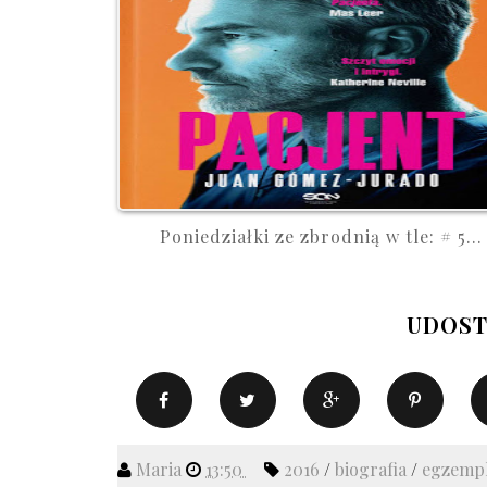
Poniedziałki ze zbrodnią w tle: # 5...
UDOST
Maria
13:50
2016
/
biografia
/
egzempl