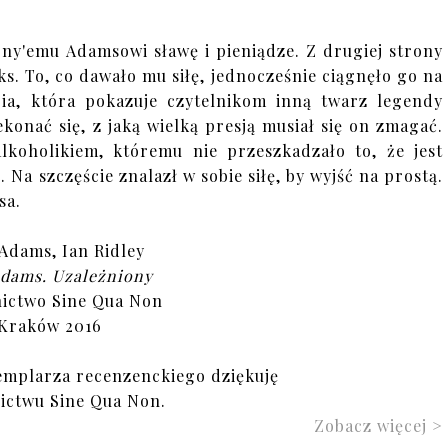
ony'emu Adamsowi sławę i pieniądze. Z drugiej strony
s. To, co dawało mu siłę, jednocześnie ciągnęło go na
ia, która pokazuje czytelnikom inną twarz legendy
onać się, z jaką wielką presją musiał się on zmagać.
lkoholikiem, któremu nie przeszkadzało to, że jest
 Na szczęście znalazł w sobie siłę, by wyjść na prostą.
sa.
Adams, Ian Ridley
dams. Uzależniony
ictwo Sine Qua Non
Kraków 2016
emplarza recenzenckiego dziękuję
ctwu Sine Qua Non.
Zobacz więcej >