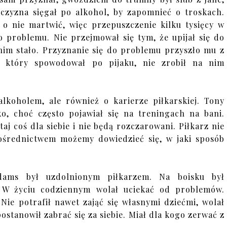
czyzna sięgał po alkohol, by zapomnieć o troskach.
ę o nie martwić, więc przepuszczenie kilku tysięcy w
o problemu. Nie przejmował się tym, że upijał się do
 nim stało. Przyznanie się do problemu przyszło mu z
który spowodował po pijaku, nie zrobił na nim
lkoholem, ale również o karierze piłkarskiej. Tony
o, choć często pojawiał się na treningach na bani.
taj coś dla siebie i nie będą rozczarowani. Piłkarz nie
 pośrednictwem możemy dowiedzieć się, w jaki sposób
dams był uzdolnionym piłkarzem. Na boisku był
. W życiu codziennym wolał uciekać od problemów.
ie potrafił nawet zająć się własnymi dziećmi, wolał
ostanowił zabrać się za siebie. Miał dla kogo zerwać z