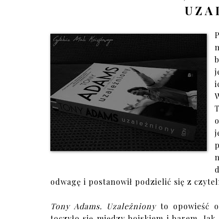
UZA
b
i
j
odwagę i postanowił podzielić się z czytel
Tony Adams. Uzależniony
to opowieść o
toczyło się między boiskiem i barem. Ja