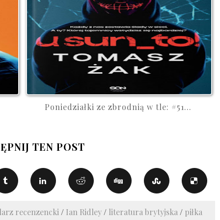
Poniedziałki ze zbrodnią w tle: #51...
ĘPNIJ TEN POST
arz recenzencki
/
Ian Ridley
/
literatura brytyjska
/
piłka