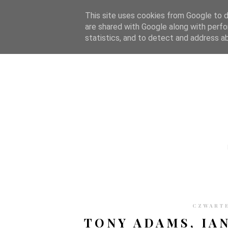
STRONA GŁÓWNA
WSPÓŁPRACA
RECENZJE
O S
This site uses cookies from Google to de
are shared with Google along with perfo
statistics, and to detect and address a
CZWARTE
TONY ADAMS, IA