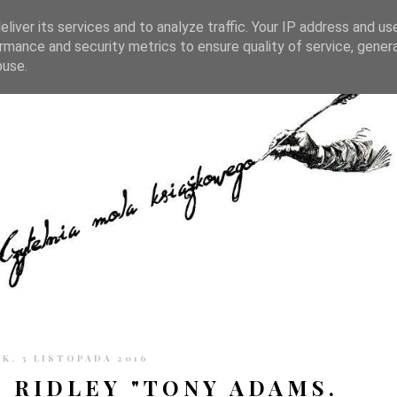
TRONIE
KONTAKT
CZYTELNIA PO GODZINACH
liver its services and to analyze traffic. Your IP address and us
rmance and security metrics to ensure quality of service, gene
buse.
K, 3 LISTOPADA 2016
N RIDLEY "TONY ADAMS.