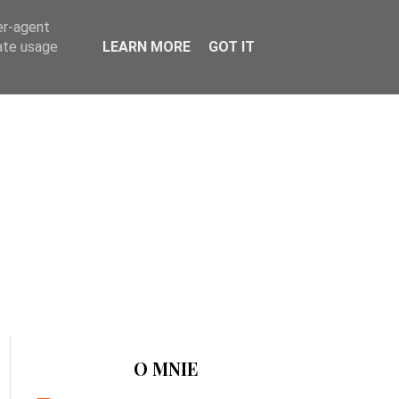
er-agent
rate usage
LEARN MORE
GOT IT
O MNIE