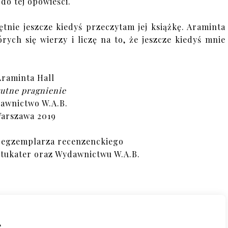
do tej opowieści.
tnie jeszcze kiedyś przeczytam jej książkę. Araminta
ych się wierzy i liczę na to, że jeszcze kiedyś mnie
Araminta Hall
utne pragnienie
awnictwo W.A.B.
arszawa 2019
 egzemplarza recenzenckiego
ztukater oraz Wydawnictwu W.A.B.