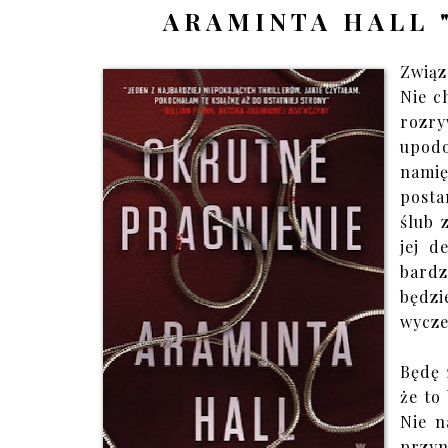
ARAMINTA HALL 
Związ
Nie c
rozr
upodo
namię
posta
ślub 
jej d
bardz
będz
wycze
Będę 
że to
Nie n
przy