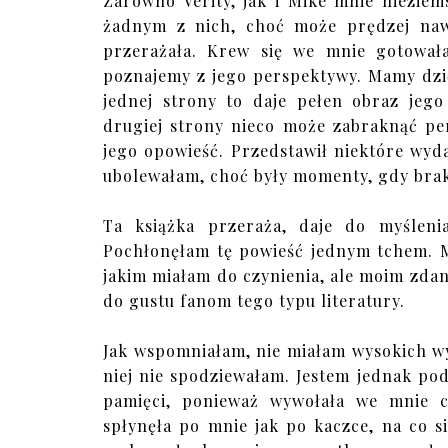
Zarówno Verity, jak i Mike mnie nieziems
żadnym z nich, choć może prędzej nawi
przerażała. Krew się we mnie gotowała
poznajemy z jego perspektywy. Mamy dzię
jednej strony to daje pełen obraz jeg
drugiej strony nieco może zabraknąć pe
jego opowieść. Przedstawił niektóre wyda
ubolewałam, choć były momenty, gdy brak
Ta książka przeraża, daje do myśleni
Pochłonęłam tę powieść jednym tchem. Moż
jakim miałam do czynienia, ale moim zda
do gustu fanom tego typu literatury.
Jak wspomniałam, nie miałam wysokich wy
niej nie spodziewałam. Jestem jednak po
pamięci, ponieważ wywołała we mnie ca
spłynęła po mnie jak po kaczce, na co s