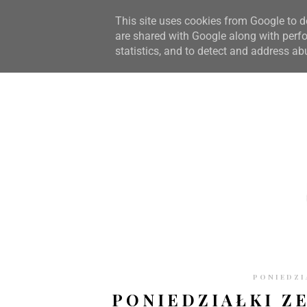
STRONA GŁÓWNA
WSPÓŁPRACA
RECENZJE
O S
This site uses cookies from Google to de
are shared with Google along with perfo
statistics, and to detect and address ab
PONIEDZI
PONIEDZIAŁKI ZE