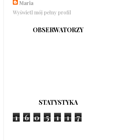
Maria
Wyświetl mój pełny profil
OBSERWATORZY
STATYSTYKA
1
6
0
5
1
1
7