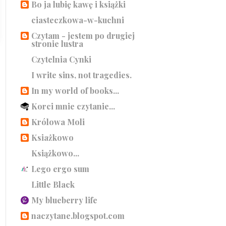
Bo ja lubię kawę i książki
ciasteczkowa-w-kuchni
Czytam - jestem po drugiej
stronie lustra
Czytelnia Cynki
I write sins, not tragedies.
In my world of books...
Korci mnie czytanie...
Królowa Moli
Ksiażkowo
Książkowo...
Lego ergo sum
Little Black
My blueberry life
naczytane.blogspot.com