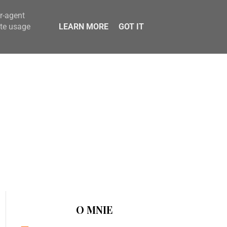
er-agent
ate usage
LEARN MORE
GOT IT
O MNIE