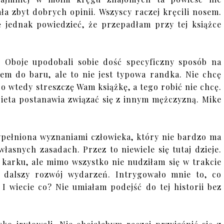
ała zbyt dobrych opinii. Wszyscy raczej kręcili nosem.
 jednak powiedzieć, że przepadłam przy tej książce
 Oboje upodobali sobie dość specyficzny sposób na
 do baru, ale to nie jest typowa randka. Nie chcę
o wtedy streszczę Wam książkę, a tego robić nie chcę.
ta postanawia związać się z innym mężczyzną. Mike
wypełniona wyznaniami człowieka, który nie bardzo ma
łasnych zasadach. Przez to niewiele się tutaj dzieje.
 karku, ale mimo wszystko nie nudziłam się w trakcie
a dalszy rozwój wydarzeń. Intrygowało mnie to, co
I wiecie co? Nie umiałam podejść do tej historii bez