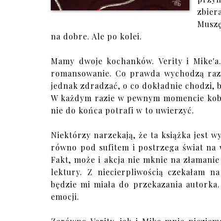
zbier
Muszę
na dobre. Ale po kolei.
Mamy dwoje kochanków. Verity i Mike'a.
romansowanie. Co prawda wychodzą razem
jednak zdradzać, o co dokładnie chodzi, b
W każdym razie w pewnym momencie kobie
nie do końca potrafi w to uwierzyć.
Niektórzy narzekają, że ta książka jest 
równo pod sufitem i postrzega świat na w
Fakt, może i akcja nie mknie na złamanie
lektury. Z niecierpliwością czekałam n
będzie mi miała do przekazania autorka. 
emocji.