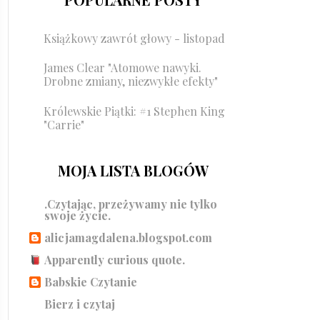
Książkowy zawrót głowy - listopad
James Clear "Atomowe nawyki.
Drobne zmiany, niezwykłe efekty"
Królewskie Piątki: #1 Stephen King
"Carrie"
MOJA LISTA BLOGÓW
.Czytając, przeżywamy nie tylko
swoje życie.
alicjamagdalena.blogspot.com
Apparently curious quote.
Babskie Czytanie
Bierz i czytaj