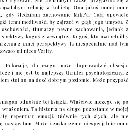
ko irytowali. Nie chciałabym raczej przyjaźnić się z
ązałabym relację z kobietą. Ona jakoś mniej mnie
, gdy śledziłam zachowanie Mike'a. Całą opowieść
ki temu możliwość, by zajrzeć w głąb jego umysłu. Z
o osobowości, tłumaczy pewne zachowania, jednak z
rspektywy kogoś z zewnątrz. Kogoś, kto uzupełniłby
rzenia z innej perspektywy. Ja niespecjalnie nad tym
owało mi nieco Verity.
a. Pokazuje, do czego może doprowadzić obsesja.
e i nie jest to najlepszy thriller psychologiczny, z
niem stoi on na dość dobrym poziomie. Może przypaść
magań odnośnie tej książki. Właściwie niczego się po
d wrażeniem. Ta historia na długo pozostanie w mojej
ły repertuar emocji. Głównie tych złych, ale nie
ię nastawiłam. Może i zaskoczenie niespecjalnie mnie