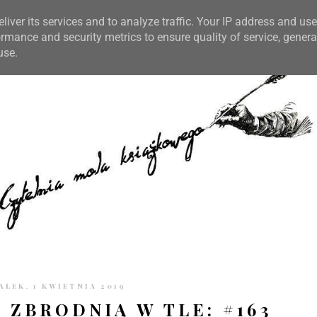
TRONIE
KONTAKT
CZYTELNIA PO GODZINACH
liver its services and to analyze traffic. Your IP address and us
rmance and security metrics to ensure quality of service, gener
use.
AŁEK, 1 KWIETNIA 2019
 ZBRODNIĄ W TLE: #163