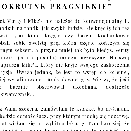
"OKRUTNE PRAGNIENIE"
ek Verity i Mike’a nie należał do konwencjonalnych.
hodzili na randki jak zwykli ludzie. Nie kręciły ich też
ywki typu kino, kręgle czy basen. Kochankowie
bali sobie swoistą grę, która często kończyła się
tnym seksem. A przynajmniej tak było kiedyś. Verity
nowiła jednak poślubić innego mężczyznę. Na swój
zaprasza Mike'a, który nie kryje swojego zaskoczenia
ecyzją. Uważa jednak, że jest to wstęp do kolejnej,
iej wyrafinowanej rundy dawnej gry. Wierzy, że jeśli
ie bacznie obserwował ukochaną, dostrzeże
kiwany znak...
z Wami szczera, zamówiłam tę książkę, bo myślałam,
 będzie odmóżdżacz, przy którym trochę się rozerwę.
astawiałam się na wybitną lekturę. Tym bardziej, że
najmniej w moim kręgu znajomych ta powieść nie