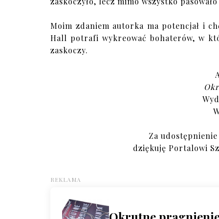
zaskoczyło, lecz mimo wszystko pasowało 
Moim zdaniem autorka ma potencjał i chę
Hall potrafi wykreować bohaterów, w któr
zaskoczy.
Okr
Wyd
W
Za udostępnienie
dziękuję Portalowi S