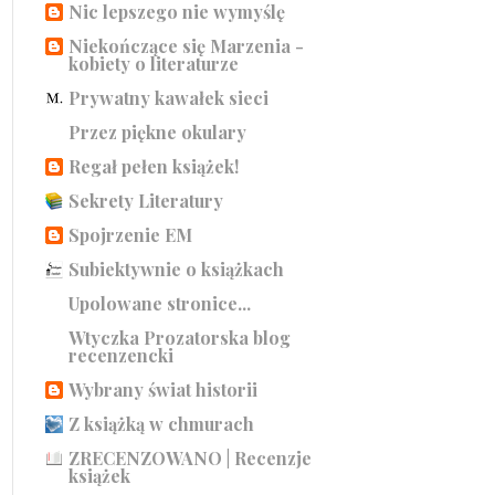
Nic lepszego nie wymyślę
Niekończące się Marzenia -
kobiety o literaturze
Prywatny kawałek sieci
Przez piękne okulary
Regał pełen książek!
Sekrety Literatury
Spojrzenie EM
Subiektywnie o książkach
Upolowane stronice...
Wtyczka Prozatorska blog
recenzencki
Wybrany świat historii
Z książką w chmurach
ZRECENZOWANO | Recenzje
książek