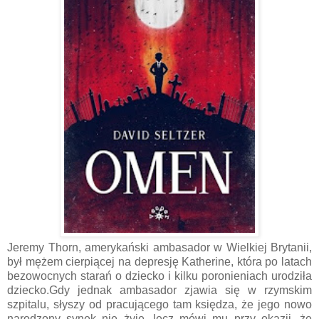
Jeremy Thorn, amerykański ambasador w Wielkiej Brytanii,
był mężem cierpiącej na depresję Katherine, która po latach
bezowocnych starań o dziecko i kilku poronieniach urodziła
dziecko.Gdy jednak ambasador zjawia się w rzymskim
szpitalu, słyszy od pracującego tam księdza, że jego nowo
narodzony synek nie żyje, lecz mówi mu przy okazji, że