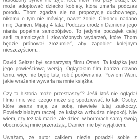
może adoptować dziecko kobiety, która zmarła podczas
porodu. Thorn zgadza się na propozycję duchownego,
nikomu o tym nie mówiąc, nawet żonie. Chłopcu nadano
imię Damien. Mijają 4 lata. Podczas urodzin Damiena jego
niania popełnia samobójstwo. To jedynie początek całej
serii tajemniczych i złowróżbnych wydarzeń, które Thorn
będzie próbował zrozumieć, aby zapobiec kolejnym
nieszczęściom...
David Seltzer był scenarzystą filmu
Omen
. Ta książka jest
jego powieściową wersją. Oglądałam film bardzo dawno
temu, więc nie będę tutaj robić porównania. Powiem Wam,
jakie wrażenie wywarła na mnie książka.
Czy ta historia może przestraszyć? Jeśli ktoś nie oglądał
filmu i nie wie, czego może się spodziewać, to tak. Osoby,
które seans mają za sobą, niewiele tutaj zaskoczy.
Powiedziałabym raczej, że książka wzbudza niepokój. Nie
wiem, czy też tak macie, ale dzieci w horrorach samą swoją
obecnością mnie przerażają. Damien nie był wyjątkiem.
Uważam, że autor całkiem nieźle poradził sobie z