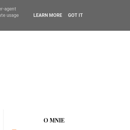
er-agent
rate usage
LEARN MORE
GOT IT
O MNIE