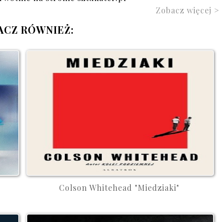
Zobacz więcej >
ACZ RÓWNIEŻ:
Colson Whitehead "Miedziaki"