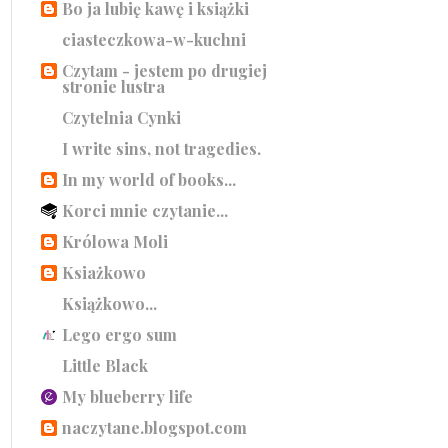
Bo ja lubię kawę i książki
ciasteczkowa-w-kuchni
Czytam - jestem po drugiej
stronie lustra
Czytelnia Cynki
I write sins, not tragedies.
In my world of books...
Korci mnie czytanie...
Królowa Moli
Ksiażkowo
Książkowo...
Lego ergo sum
Little Black
My blueberry life
naczytane.blogspot.com