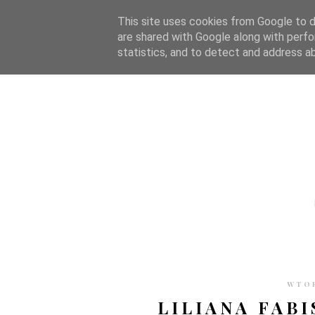
STRONA GŁÓWNA
WSPÓŁPRACA
RECENZJE
O S
This site uses cookies from Google to de
are shared with Google along with perfo
statistics, and to detect and address a
WTOR
LILIANA FABI