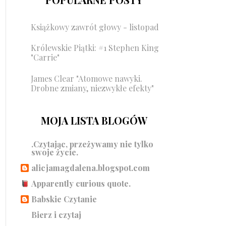
Książkowy zawrót głowy - listopad
Królewskie Piątki: #1 Stephen King
"Carrie"
James Clear "Atomowe nawyki.
Drobne zmiany, niezwykłe efekty"
MOJA LISTA BLOGÓW
.Czytając, przeżywamy nie tylko
swoje życie.
alicjamagdalena.blogspot.com
Apparently curious quote.
Babskie Czytanie
Bierz i czytaj