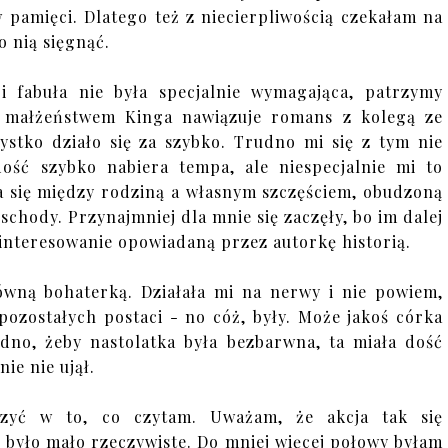
 pamięci. Dlatego też z niecierpliwością czekałam na
o nią sięgnąć.
i fabuła nie była specjalnie wymagająca, patrzymy
m małżeństwem Kinga nawiązuje romans z kolegą ze
ystko działo się za szybko. Trudno mi się z tym nie
ść szybko nabiera tempa, ale niespecjalnie mi to
ta się między rodziną a własnym szczęściem, obudzoną
schody. Przynajmniej dla mnie się zaczęły, bo im dalej
ainteresowanie opowiadaną przez autorkę historią.
łówną bohaterką. Działała mi na nerwy i nie powiem,
 pozostałych postaci - no cóż, były. Może jakoś córka
rudno, żeby nastolatka była bezbarwna, ta miała dość
ie nie ujął.
yć w to, co czytam. Uważam, że akcja tak się
, było mało rzeczywiste. Do mniej więcej połowy byłam