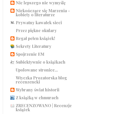
Nic lepszego nie wymyślę
Niekończące się Marzenia -
kobiety o literaturze
Prywatny kawałek sieci
Przez piękne okulary
Regał pełen książek!
Sekrety Literatury
Spojrzenie EM
Subiektywnie o książkach
Upolowane stronice...
Wtyczka Prozatorska blog
recenzencki
Wybrany świat historii
Z książką w chmurach
ZRECENZOWANO | Recenzje
książek