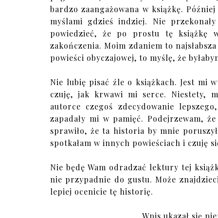
bardzo zaangażowana w książkę. Później 
myślami gdzieś indziej. Nie przekonał
powiedzieć, że po prostu tę książkę 
zakończenia. Moim zdaniem to najsłabsza
powieści obyczajowej, to myślę, że byłab
Nie lubię pisać źle o książkach. Jest mi 
czuję, jak krwawi mi serce. Niestety, 
autorce czegoś zdecydowanie lepszego,
zapadały mi w pamięć. Podejrzewam, że 
sprawiło, że ta historia by mnie poruszy
spotkałam w innych powieściach i czuję s
Nie będę Wam odradzać lektury tej książki
nie przypadnie do gustu. Może znajdzieci
lepiej ocenicie tę historię.
Wpis ukazał się pie