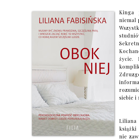
Kinga 
niemal 
Wszystk
studnió
Sekret
Kochane
życie.
komplik
Zdruzg
inform
rozumie
siebie 
Liliana
książki
nie zaw