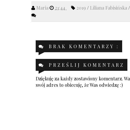
Maria
21:44
2019
/
Liliana Fabisińska
BRAK KOMENTARZY :
PRZEŚLIJ KOMENTARZ
Dziękuję za każdy zostawiony komentarz. Was
swój adres to obiecuję, że Was odwiedzę :)