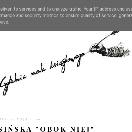
TRONIE
KONTAKT
CZYTELNIA PO GODZINACH
liver its services and to analyze traffic. Your IP address and us
rmance and security metrics to ensure quality of service, gene
buse.
EK, 12 MAJA 2020
SIŃSKA "OBOK NIEJ"