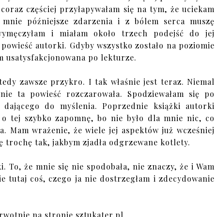
coraz częściej przyłapywałam się na tym, że uciekam
y mnie późniejsze zdarzenia i z bólem serca muszę
wymęczyłam i miałam około trzech podejść do jej
 powieść autorki. Gdyby wszystko zostało na poziomie
ym usatysfakcjonowana po lekturze.
wtedy zawsze przykro. I tak właśnie jest teraz. Niemal
mnie ta powieść rozczarowała. Spodziewałam się po
 dającego do myślenia. Poprzednie książki autorki
o tej szybko zapomnę, bo nie było dla mnie nic, co
ła. Mam wrażenie, że wiele jej aspektów już wcześniej
ię trochę tak, jakbym zjadła odgrzewane kotlety.
. To, że mnie się nie spodobała, nie znaczy, że i Wam
e tutaj coś, czego ja nie dostrzegłam i zdecydowanie
rwotnie na stronie sztukater.pl