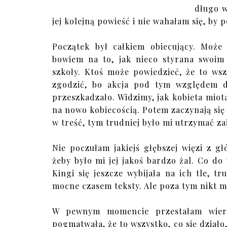
długo w
jej kolejną powieść i nie wahałam się, by p
Początek był całkiem obiecujący. Może 
bowiem na to, jak nieco styrana swoi
szkoły. Ktoś może powiedzieć, że to wsz
zgodzić, bo akcja pod tym względem do
przeszkadzało. Widzimy, jak kobieta mio
na nowo kobiecością. Potem zaczynają się 
w treść, tym trudniej było mi utrzymać z
Nie poczułam jakiejś głębszej więzi z g
żeby było mi jej jakoś bardzo żal. Co do
Kingi się jeszcze wybijała na ich tle, t
mocne czasem teksty. Ale poza tym nikt mn
W pewnym momencie przestałam wierz
pogmatwała, że to wszystko, co się działo