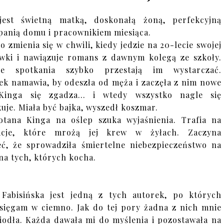
jest świetną matką, doskonałą żoną, perfekcyjną
panią domu i pracownikiem miesiąca.
o zmienia się w chwili, kiedy jedzie na 20-lecie swojej
wki i nawiązuje romans z dawnym kolegą ze szkoły.
ne spotkania szybko przestają im wystarczać.
k namawia, by odeszła od męża i zaczęła z nim nowe
 Kinga się zgadza... i wtedy wszystko nagle się
uje. Miała być bajka, wyszedł koszmar.
otana Kinga na oślep szuka wyjaśnienia. Trafia na
acje, które mrożą jej krew w żyłach. Zaczyna
ć, że sprowadziła śmiertelne niebezpieczeństwo na
i na tych, których kocha.
 Fabisińska jest jedną z tych autorek, po których
 sięgam w ciemno. Jak do tej pory żadna z nich mnie
iodła. Każda dawała mi do myślenia i pozostawała na