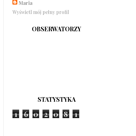
Maria
Wyświetl mój pełny profil
OBSERWATORZY
STATYSTYKA
1
6
0
2
0
8
1