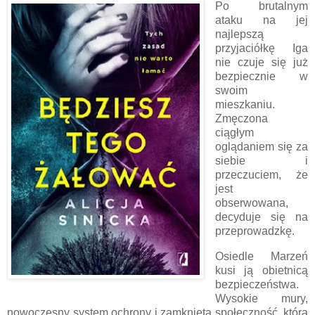
Po brutalnym
ataku na jej
najlepszą
przyjaciółkę Iga
nie czuje się już
bezpiecznie w
swoim
mieszkaniu.
Zmęczona
ciągłym
oglądaniem się za
siebie i
przeczuciem, że
jest
obserwowana,
decyduje się na
przeprowadzkę.
Osiedle Marzeń
kusi ją obietnicą
bezpieczeństwa.
Wysokie mury,
nowoczesny system ochrony i zamknięta społeczność, która