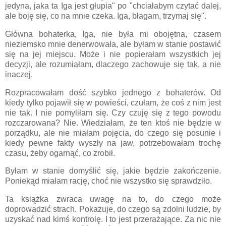
jedyna, jaka ta Iga jest głupia" po "chciałabym czytać dalej,
ale boję się, co na mnie czeka. Iga, błagam, trzymaj się".
Główna bohaterka, Iga, nie była mi obojętna, czasem
nieziemsko mnie denerwowała, ale byłam w stanie postawić
się na jej miejscu. Może i nie popierałam wszystkich jej
decyzji, ale rozumiałam, dlaczego zachowuje się tak, a nie
inaczej.
Rozpracowałam dość szybko jednego z bohaterów. Od
kiedy tylko pojawił się w powieści, czułam, że coś z nim jest
nie tak. I nie pomyliłam się. Czy czuję się z tego powodu
rozczarowana? Nie. Wiedziałam, że ten ktoś nie będzie w
porządku, ale nie miałam pojęcia, do czego się posunie i
kiedy pewne fakty wyszły na jaw, potrzebowałam trochę
czasu, żeby ogarnąć, co zrobił.
Byłam w stanie domyślić się, jakie będzie zakończenie.
Poniekąd miałam rację, choć nie wszystko się sprawdziło.
Ta książka zwraca uwagę na to, do czego może
doprowadzić strach. Pokazuje, do czego są zdolni ludzie, by
uzyskać nad kimś kontrolę. I to jest przerażające. Za nic nie