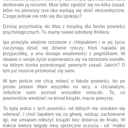
doskonale ją rozumie. Musi tylko zgodzić się na kilka zasad,
które na pierwszy rzut oka wydają się dość ekscentryczne.
Czego jednak nie robi się dla spokoju?
Dzisiaj przychodzę do Was z książką dla fanów powieści
psychologicznych. Tu mamy nawet odrobinę thrillera.
Iga przeżyła właśnie rozstanie z chłopakiem i w jej życiu
zaczynają dziać się dziwne rzeczy. Ktoś napada jej
przyjaciółkę, a ona dostaje wiadomości z pogróżkami. W
obawie o swoje życie wyprowadza się na strzeżone osiedle,
na którym trzeba przestrzegać pewnych zasad. Jakich? O
tym już musicie przekonać się sami.
W tym poście nie chcę mówić o fabule powieści, bo po
prostu podam Wam wszystko na tacy, a chciałabym,
żebyście sami poznali wszystkie smaczki. To, co
powinniście wiedzieć na temat książki, macie powyżej.
To była jedna z tych powieści, od których nie umiałam się
oderwać. I choć łapałam się za głowę, widząc zachowanie
Igi, nie umiałam odłożyć książki bez dotarcia do finału. W
trakcie lektury targały mną sprzeczne uczucia - od "matko