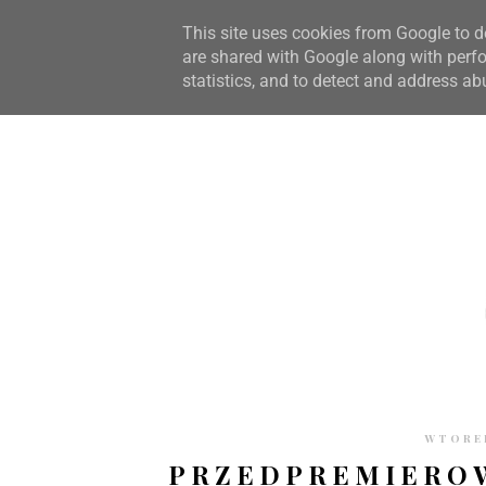
STRONA GŁÓWNA
WSPÓŁPRACA
RECENZJE
O S
This site uses cookies from Google to de
are shared with Google along with perfo
statistics, and to detect and address ab
WTOREK
PRZEDPREMIEROW