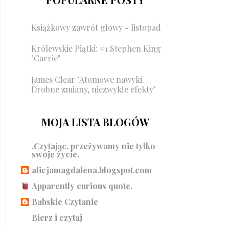
Książkowy zawrót głowy - listopad
Królewskie Piątki: #1 Stephen King
"Carrie"
James Clear "Atomowe nawyki.
Drobne zmiany, niezwykłe efekty"
MOJA LISTA BLOGÓW
.Czytając, przeżywamy nie tylko
swoje życie.
alicjamagdalena.blogspot.com
Apparently curious quote.
Babskie Czytanie
Bierz i czytaj