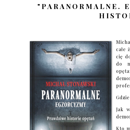
"PARANORMALNE. 
HISTO
Micha
całe 
cię d
do n
opęta
demon
profes
Gdzie 
Jak 
demo
Kto m