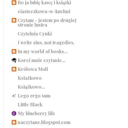
Bo ja lubię kawę i książki
ciasteczkowa-w-kuchni
Czytam - jestem po drugiej
stronie lustra
Czytelnia Cynki
I write sins, not tragedies.
In my world of books...
Korci mnie czytanie...
Królowa Moli
Ksiażkowo
Książkowo...
Lego ergo sum
Little Black
My blueberry life
naczytane.blogspot.com