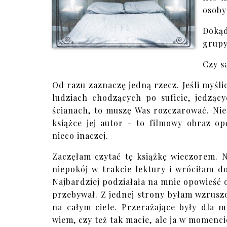
osoby
Dokąd
grup
Czy s
Od razu zaznaczę jedną rzecz. Jeśli myślici
ludziach chodzących po suficie, jedząc
ścianach, to muszę Was rozczarować. Nie
książce jej autor - to filmowy obraz o
nieco inaczej.
Zaczęłam czytać tę książkę wieczorem. Ni
niepokój w trakcie lektury i wróciłam d
Najbardziej podziałała na mnie opowieść o
przebywał. Z jednej strony byłam wzruszon
na całym ciele. Przerażające były dla mn
wiem, czy też tak macie, ale ja w momenci