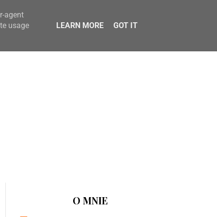
er-agent
ate usage
LEARN MORE
GOT IT
O MNIE