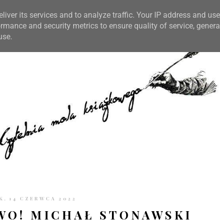
TRONIE
KONTAKT
CZYTELNIA PO GODZINACH
liver its services and to analyze traffic. Your IP address and us
rmance and security metrics to ensure quality of service, gener
use.
, 14 CZERWCA 2022
O! MICHAŁ STONAWSKI