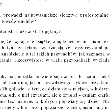
?
 prowadzi najpoważniejsze śledztwo profesjonalnej
y łowców duchów?
atanista może zostać opętany?
e, że czytając tę książkę, znajdziecie w niej historie o
ych tynk ze ściany czy rzucających egzorcystami po
 znajdziecie tutaj takich przypadków. Jak zaznacza w
pętania. Rzeczywistość w wielu przypadkach wygląda
by na początku niewiele się działo, ale czułam jakiś
o niej za dnia, jak na prawdziwego cykora przystało.
 Zbigniewie i o tym, co działo się w miejscu, w którym
a, gdy o niej czytałam, ale z drugiej - czułam ciarki
ie też historie, w których pojawiały się dzieci. Nie
e, kiedy w horrorze pojawia się dziecko, mam ciary na