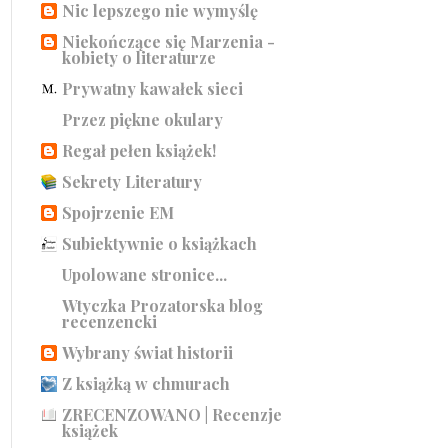
Nic lepszego nie wymyślę
Niekończące się Marzenia -
kobiety o literaturze
Prywatny kawałek sieci
Przez piękne okulary
Regał pełen książek!
Sekrety Literatury
Spojrzenie EM
Subiektywnie o książkach
Upolowane stronice...
Wtyczka Prozatorska blog
recenzencki
Wybrany świat historii
Z książką w chmurach
ZRECENZOWANO | Recenzje
książek