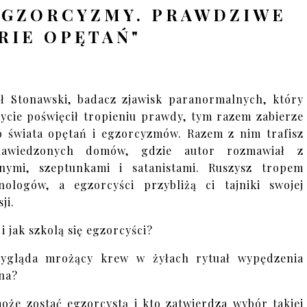
EGZORCYZMY. PRAWDZIWE
RIE OPĘTAŃ"
ł Stonawski, badacz zjawisk paranormalnych, który
życie poświęcił tropieniu prawdy, tym razem zabierze
o świata opętań i egzorcyzmów. Razem z nim trafisz
awiedzonych domów, gdzie autor rozmawiał z
nymi, szeptunkami i satanistami. Ruszysz tropem
ologów, a egzorcyści przybliżą ci tajniki swojej
ji.
i jak szkolą się egzorcyści?
wygląda mrożący krew w żyłach rytuał wypędzenia
na?
oże zostać egzorcystą i kto zatwierdza wybór takiej