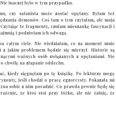
. Nie inaczej było w tym przypadku.
mu, czy satanista może zostać opętany. Byłam też
ędzania demonów. Coś tam o tym czytałam, ale moja
 Czytając te fragmenty, czułam mieszankę fascynacji i
 zajmują i podziwiam ich odwagę.
 na całym ciele. Nie wiedziałam, co za moment mnie
i z jakim problemem będzie się mierzył. Historie są
czącymi ważnych osób związanych z opętaniami. Nie
ało chwilę na złapanie oddechu.
ać, kiedy sięgnęłam po tę książkę. Po lekturze mogę
yzonty, jeśli chodzi o pracę egzorcysty. Pokazała mi
można sobie z nim poradzić. Co prawda pewnie będę się
ażenie, że ktoś stoi przy łóżku, ale nie żałuję, że