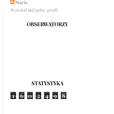
Maria
Wyświetl mój pełny profil
OBSERWATORZY
STATYSTYKA
1
6
0
2
4
9
8