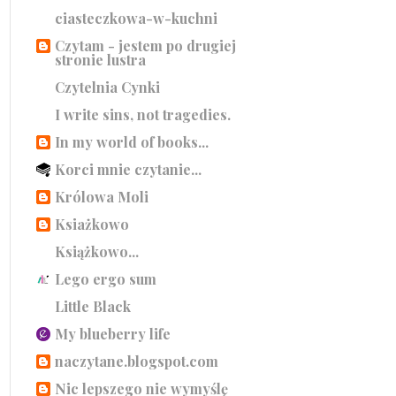
ciasteczkowa-w-kuchni
Czytam - jestem po drugiej
stronie lustra
Czytelnia Cynki
I write sins, not tragedies.
In my world of books...
Korci mnie czytanie...
Królowa Moli
Ksiażkowo
Książkowo...
Lego ergo sum
Little Black
My blueberry life
naczytane.blogspot.com
Nic lepszego nie wymyślę