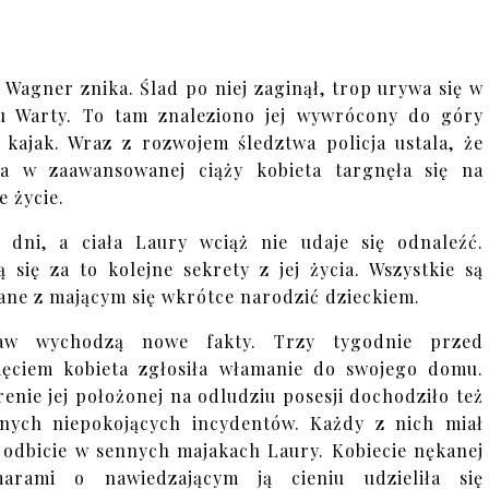
 Wagner znika. Ślad po niej zaginął, trop urywa się w
u Warty. To tam znaleziono jej wywrócony do góry
kajak. Wraz z rozwojem śledztwa policja ustala, że
a w zaawansowanej ciąży kobieta targnęła się na
e życie.
ą dni, a ciała Laury wciąż nie udaje się odnaleźć.
 się za to kolejne sekrety z jej życia. Wszystkie są
ane z mającym się wkrótce narodzić dzieckiem.
aw wychodzą nowe fakty. Trzy tygodnie przed
ięciem kobieta zgłosiła włamanie do swojego domu.
renie jej położonej na odludziu posesji dochodziło też
nych niepokojących incydentów. Każdy z nich miał
 odbicie w sennych majakach Laury. Kobiecie nękanej
marami o nawiedzającym ją cieniu udzieliła się