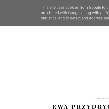
STRONA GŁÓWNA
WSPÓŁPRACA
RECENZJE
O S
This site uses cookies from Google to de
are shared with Google along with perfo
statistics, and to detect and address ab
CZWARTE
EWA PRZYDRY