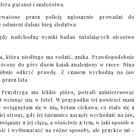
fera paranoi i szaleństwa.
ceważone przez policję zgłoszenie prowadzi do
 odmieni dalszy bieg śledztwa.
 gdy nadchodzą wyniki badań ustalających ojcostwo
tra, która niedługo ma rodzić, znika. Prawdopodobnie
rócony do góry dnem kajak znaleziony w rzece. Nina
róbuje odkryć prawdę. Z czasem wychodzą na jaw
 przez lata.
 Przydryga ma lekkie pióro, potrafi zainteresować
et wcisnąć nią w fotel. W przypadku tej powieści mam
 wciągnęłam się w nią, byłam ciekawa, co stało się z
iej strony, gdy jej tajemnice zaczęły wychodzić na jaw,
iązany z jej ciążą, a właściwie z tym, w jaki sposób w
wić i wytłumaczyć na różne sposoby, ale przykro mi -