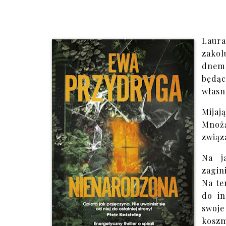
Laura
zakol
dnem 
będąc
własn
Mijaj
Mnożą
związ
Na j
zagin
Na te
do in
swoje
kosz