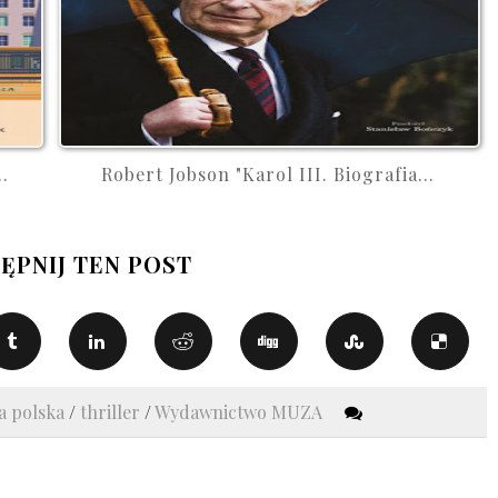
.
Robert Jobson "Karol III. Biografia...
ĘPNIJ TEN POST
ra polska
/
thriller
/
Wydawnictwo MUZA