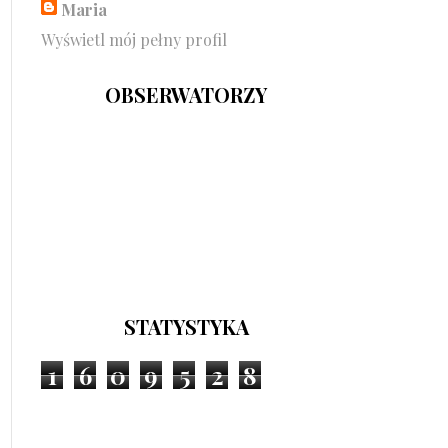
Maria
Wyświetl mój pełny profil
OBSERWATORZY
STATYSTYKA
1
6
0
9
5
2
8