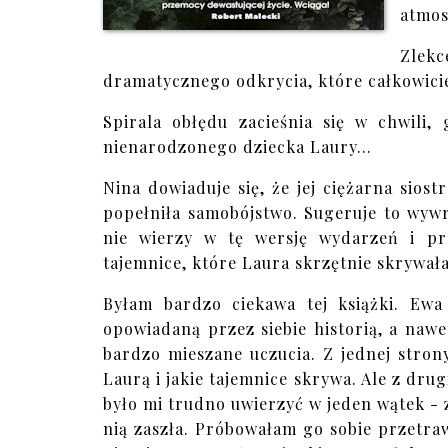
atmos
Zlek
dramatycznego odkrycia, które całkowicie
Spirala obłędu zacieśnia się w chwili,
nienarodzonego dziecka Laury…
Nina dowiaduje się, że jej ciężarna sios
popełniła samobójstwo. Sugeruje to wyw
nie wierzy w tę wersję wydarzeń i p
tajemnice, które Laura skrzętnie skrywała
Byłam bardzo ciekawa tej książki. Ewa
opowiadaną przez siebie historią, a naw
bardzo mieszane uczucia. Z jednej strony
Laurą i jakie tajemnice skrywa. Ale z drug
było mi trudno uwierzyć w jeden wątek - zw
nią zaszła. Próbowałam go sobie przetra