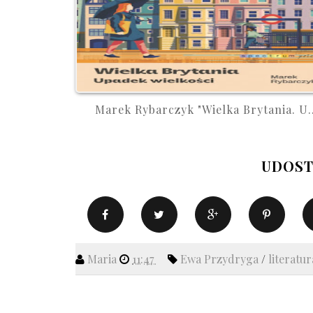
Marek Rybarczyk "Wielka Brytania. U..
UDOST
Maria
11:47
Ewa Przydryga
/
literatu