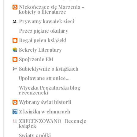
Niekończące się Marzenia -
kobiety o literaturze
Prywatny kawałek sieci
Przez piękne okulary
Regał pełen książek!
Sekrety Literatury
Spojrzenie EM
Subiektywnie o książkach
Upolowane stronice...
Wtyczka Prozatorska blog
recenzencki
Wybrany świat historii
Z książką w chmurach
ZRECENZOWANO | Recenzje
książek
Światy z półki