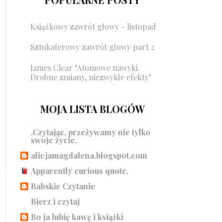
Książkowy zawrót głowy - listopad
Sztukaterowy zawrót głowy part 2
James Clear "Atomowe nawyki.
Drobne zmiany, niezwykłe efekty"
MOJA LISTA BLOGÓW
.Czytając, przeżywamy nie tylko
swoje życie.
alicjamagdalena.blogspot.com
Apparently curious quote.
Babskie Czytanie
Bierz i czytaj
Bo ja lubię kawę i książki