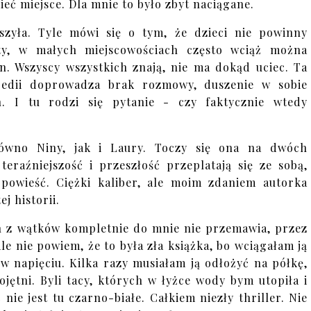
ieć miejsce. Dla mnie to było zbyt naciągane.
zyła. Tyle mówi się o tym, że dzieci nie powinny
ty, w małych miejscowościach często wciąż można
n. Wszyscy wszystkich znają, nie ma dokąd uciec. Ta
agedii doprowadza brak rozmowy, duszenie w sobie
. I tu rodzi się pytanie - czy faktycznie wtedy
równo Niny, jak i Laury. Toczy się ona na dwóch
eraźniejszość i przeszłość przeplatają się ze sobą,
powieść. Ciężki kaliber, ale moim zdaniem autorka
j historii.
en z wątków kompletnie do mnie nie przemawia, przez
le nie powiem, że to była zła książka, bo wciągałam ją
 w napięciu. Kilka razy musiałam ją odłożyć na półkę,
jętni. Byli tacy, których w łyżce wody bym utopiła i
nie jest tu czarno-białe. Całkiem niezły thriller. Nie