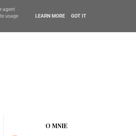
er-agent
ate usage
LEARN MORE
GOT IT
O MNIE