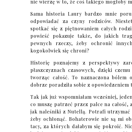
nie wierzę w to, że coś takiego mogłoby m
Sama historia Laury bardzo mnie porus
odpowiadać za czyny rodziców. Nieste
spotkać się z piętnowaniem całych rodzi
powieść pokazuje także, do jakich tr
pewnych rzeczy, żeby ochronić innych
kogokolwiek się chroni?
Historię poznajemy z perspektywy za
płaszczyznach czasowych, dzięki czemu t
tworząc całość. To naznaczona bólem o
dobrze poradziła sobie z opowiedzeniem te
Tak jak już wspomniałam wcześniej, jed
co muszę patrzeć przez palce na całość, a
jak naleśniki z Nutellą. Potrafi utrzymać
żeby ochłonąć. Bohaterowie nie są mi obo
tacy, za których dałabym się pokroić. Nic 