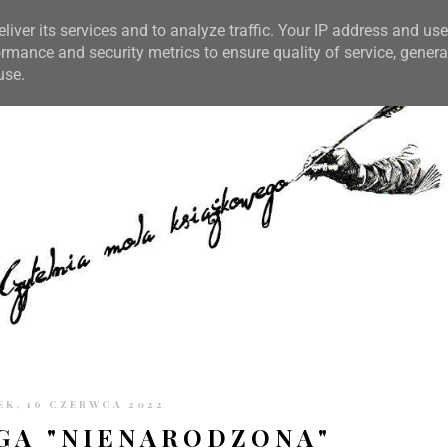
TRONIE
KONTAKT
CZYTELNIA PO GODZINACH
liver its services and to analyze traffic. Your IP address and us
rmance and security metrics to ensure quality of service, gener
use.
K, 16 CZERWCA 2022
GA "NIENARODZONA"