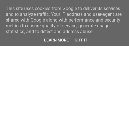
This site uses cookies from Google to deliver its services
and to analyze traffic. Your IP address and user-agent are
shared with Google along with performance and security
metrics to ensure quality of service, generate usage
statistics, and to detect and address abuse.
LEARN MORE
GOT IT