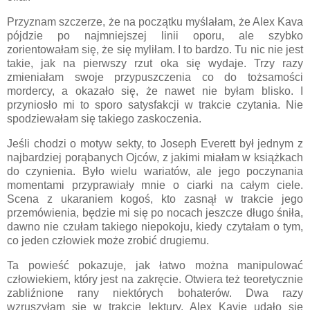
Przyznam szczerze, że na początku myślałam, że Alex Kava
pójdzie po najmniejszej linii oporu, ale szybko
zorientowałam się, że się myliłam. I to bardzo. Tu nic nie jest
takie, jak na pierwszy rzut oka się wydaje. Trzy razy
zmieniałam swoje przypuszczenia co do tożsamości
mordercy, a okazało się, że nawet nie byłam blisko. I
przyniosło mi to sporo satysfakcji w trakcie czytania. Nie
spodziewałam się takiego zaskoczenia.
Jeśli chodzi o motyw sekty, to Joseph Everett był jednym z
najbardziej porąbanych Ojców, z jakimi miałam w książkach
do czynienia. Było wielu wariatów, ale jego poczynania
momentami przyprawiały mnie o ciarki na całym ciele.
Scena z ukaraniem kogoś, kto zasnął w trakcie jego
przemówienia, będzie mi się po nocach jeszcze długo śniła,
dawno nie czułam takiego niepokoju, kiedy czytałam o tym,
co jeden człowiek może zrobić drugiemu.
Ta powieść pokazuje, jak łatwo można manipulować
człowiekiem, który jest na zakręcie. Otwiera też teoretycznie
zabliźnione rany niektórych bohaterów. Dwa razy
wzruszyłam się w trakcie lektury. Alex Kavie udało się