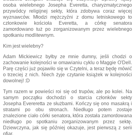
osoba wielebnego Josepha Everetta, charyzmatycznego
przywódcy religijnej sekty, która zdobywa coraz więcej
wyznawców. Młodzi mężczyźni z domu letniskowego to
członkowie kościoła Everetta, a córkę senatora
zamordowano tuż po zorganizowanym przez wielebnego
spotkaniu modlitewnym.
Kim jest wielebny?
Adam Mickiewicz byłby ze mnie dumny, jeśli chodzi o
zachowanie kolejności w omawianiu cyklu o Maggie O'Dell.
Parę części już pojawiło się w Czytelni, a teraz będę mówić
o trzeciej z nich. Niech żyje czytanie książek w kolejności
dowolnej! :D
Tym razem w powieści roi się od trupów, ale po kolei. Na
samym początku dochodzi o starcia członków sekty
Josepha Evereretta ze służbami. Kończy się ono masakrą i
stratami po obu stronach. Niedługo potem zostaje
znalezione ciało córki senatora, która została zamordowana
niedługo po spotkaniu zorganizowanym przez sektę.
Dziewczyna, jak się później okazuje, jest pierwszą z serii
ofiar.