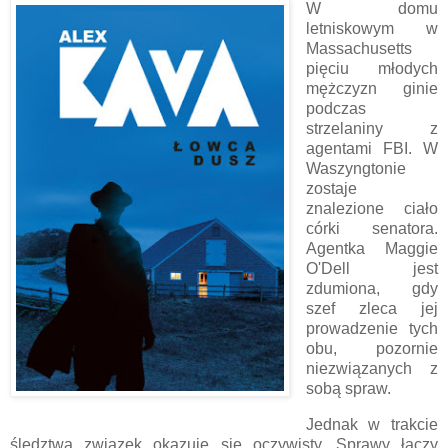
W domu
letniskowym w
Massachusetts
pięciu młodych
mężczyzn ginie
podczas
strzelaniny z
agentami FBI. W
Waszyngtonie
zostaje
znalezione ciało
córki senatora.
Agentka Maggie
O'Dell jest
zdumiona, gdy
szef zleca jej
prowadzenie tych
obu, pozornie
niezwiązanych z
sobą spraw.
Jednak w trakcie
śledztwa związek okazuje się oczywisty. Sprawy łączy