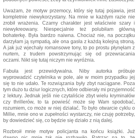
Uważam, że motyw przemocy, który się tutaj pojawia, jest
kompletnie niewykorzystany. Na mnie w każdym razie nie
zrobił wrażenia. Czarny charakter jest właściwie szary i
niewykreowany. Niespecjalnie też polubiłam główną
bohaterkę. Była bardzo naiwna. Chociaż nie, na początku
darzyłam ją sympatią, ale ona gasła z każdą kolejną stroną.
A jak już wjechały romansowe tony, to po prostu płynęłam z
nurtem, z trudem powstrzymując się od przewracania
oczami. Nikt się tutaj niczym nie wyróżnia.
Fabuła jest przewidywalna. Niby autorka próbuje
wyprowadzić czytelnika w pole, ale w moim przypadku jej
się to nie udało. Te rozwiązania były zbyt naciągane. Poza
tym dużo tu dziur logicznych, które odbierały mi przyjemność
z lektury. Jednak jeśli nie czytaliście zbyt wielu kryminałów
czy thrillerów, to ta powieść może się Wam spodobać,
rozumiem, co może w niej działać. To było otwarcie cyklu o
Millie, mnie ono w zupełności wystarczy, nie czuję potrzeby,
by dowiedzieć się, co będzie się działo z nią dalej.
Rozbroił mnie motyw policjanta na końcu książki. Już
dawno nic mnie tak nie rozbawiło. Patrząc na to, że