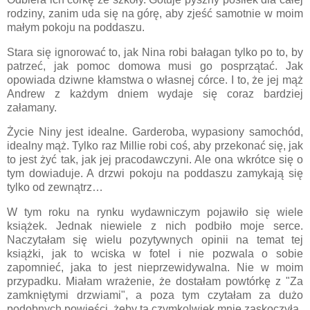
rodziny, zanim uda się na górę, aby zjeść samotnie w moim
małym pokoju na poddaszu.
Stara się ignorować to, jak Nina robi bałagan tylko po to, by
patrzeć, jak pomoc domowa musi go posprzątać. Jak
opowiada dziwne kłamstwa o własnej córce. I to, że jej mąż
Andrew z każdym dniem wydaje się coraz bardziej
załamany.
Życie Niny jest idealne. Garderoba, wypasiony samochód,
idealny mąż. Tylko raz Millie robi coś, aby przekonać się, jak
to jest żyć tak, jak jej pracodawczyni. Ale ona wkrótce się o
tym dowiaduje. A drzwi pokoju na poddaszu zamykają się
tylko od zewnątrz…
W tym roku na rynku wydawniczym pojawiło się wiele
książek. Jednak niewiele z nich podbiło moje serce.
Naczytałam się wielu pozytywnych opinii na temat tej
książki, jak to wciska w fotel i nie pozwala o sobie
zapomnieć, jaka to jest nieprzewidywalna. Nie w moim
przypadku. Miałam wrażenie, że dostałam powtórkę z "Za
zamkniętymi drzwiami", a poza tym czytałam za dużo
podobnych powieści, żeby ta czymkolwiek mnie zaskoczyła.