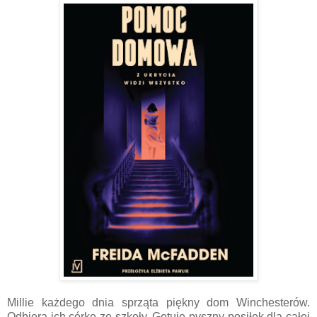
Millie każdego dnia sprząta piękny dom Winchesterów.
Odbiera ich córkę ze szkoły. Gotuje pyszny posiłek dla całej