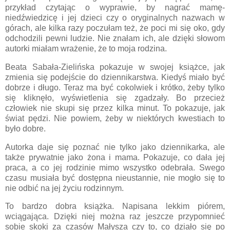
przykład czytając o wyprawie, by nagrać mamę-
niedźwiedzicę i jej dzieci czy o oryginalnych nazwach w
górach, ale kilka razy poczułam też, że poci mi się oko, gdy
odchodzili pewni ludzie. Nie znałam ich, ale dzięki słowom
autorki miałam wrażenie, że to moja rodzina.
Beata Sabała-Zielińska pokazuje w swojej książce, jak
zmienia się podejście do dziennikarstwa. Kiedyś miało być
dobrze i długo. Teraz ma być cokolwiek i krótko, żeby tylko
się kliknęło, wyświetlenia się zgadzały. Bo przecież
człowiek nie skupi się przez kilka minut. To pokazuje, jak
świat pędzi. Nie powiem, żeby w niektórych kwestiach to
było dobre.
Autorka daje się poznać nie tylko jako dziennikarka, ale
także prywatnie jako żona i mama. Pokazuje, co dała jej
praca, a co jej rodzinie mimo wszystko odebrała. Swego
czasu musiała być dostępna nieustannie, nie mogło się to
nie odbić na jej życiu rodzinnym.
To bardzo dobra książka. Napisana lekkim piórem,
wciągająca. Dzięki niej można raz jeszcze przypomnieć
sobie skoki za czasów Małysza czy to, co działo się po