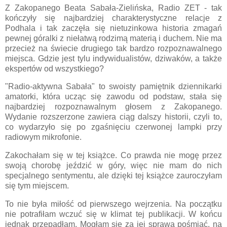
Z Zakopanego Beata Sabała-Zielińska, Radio ZET - tak
kończyły się najbardziej charakterystyczne relacje z
Podhala i tak zaczęła się nietuzinkowa historia zmagań
pewnej góralki z niełatwą rodzimą materią i duchem. Nie ma
przecież na świecie drugiego tak bardzo rozpoznawalnego
miejsca. Gdzie jest tylu indywidualistów, dziwaków, a także
ekspertów od wszystkiego?
"Radio-aktywna Sabała" to swoisty pamiętnik dziennikarki
amatorki, która ucząc się zawodu od podstaw, stała się
najbardziej rozpoznawalnym głosem z Zakopanego.
Wydanie rozszerzone zawiera ciąg dalszy historii, czyli to,
co wydarzyło się po zgaśnięciu czerwonej lampki przy
radiowym mikrofonie.
Zakochałam się w tej książce. Co prawda nie mogę przez
swoją chorobę jeździć w góry, więc nie mam do nich
specjalnego sentymentu, ale dzięki tej książce zauroczyłam
się tym miejscem.
To nie była miłość od pierwszego wejrzenia. Na początku
nie potrafiłam wczuć się w klimat tej publikacji. W końcu
jednak przepadłam. Mogłam się za jej sprawą pośmiać, na