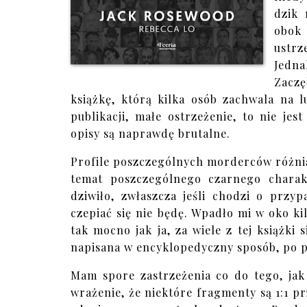
dzik 
obok 
ustrz
Jedna
Zaczę
książkę, którą kilka osób zachwala na 
publikacji, małe ostrzeżenie, to nie je
opisy są naprawdę brutalne.
Profile poszczególnych morderców różnią s
temat poszczególnego czarnego charakt
dziwiło, zwłaszcza jeśli chodzi o przyp
czepiać się nie będę. Wpadło mi w oko kil
tak mocno jak ja, za wiele z tej książki 
napisana w encyklopedyczny sposób, po pr
Mam spore zastrzeżenia co do tego, ja
wrażenie, że niektóre fragmenty są 1:1 pr