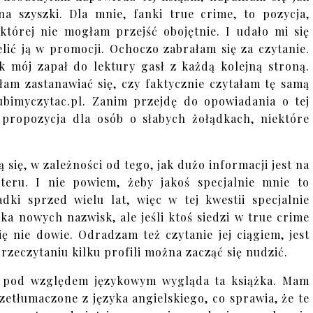
na szyszki. Dla mnie, fanki true crime, to pozycja,
której nie mogłam przejść obojętnie. I udało mi się
elić ją w promocji. Ochoczo zabrałam się za czytanie.
k mój zapał do lektury gasł z każdą kolejną stroną.
łam zastanawiać się, czy faktycznie czytałam tę samą
lubimyczytac.pl. Zanim przejdę do opowiadania o tej
st propozycja dla osób o słabych żołądkach, niektóre
ię, w zależności od tego, jak dużo informacji jest na
eru. I nie powiem, żeby jakoś specjalnie mnie to
adki sprzed wielu lat, więc w tej kwestii specjalnie
ka nowych nazwisk, ale jeśli ktoś siedzi w true crime
się nie dowie. Odradzam też czytanie jej ciągiem, jest
zeczytaniu kilku profili można zacząć się nudzić.
k pod względem językowym wygląda ta książka. Mam
zetłumaczone z języka angielskiego, co sprawia, że te