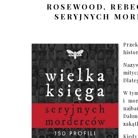
ROSEWOOD, REBEC
SERYJNYCH MOR
Przek
histor
Nazyw
mityc
Dlate
W tym
i mor
najb
Dahme
zakąt
Kiedy