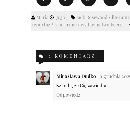
Maria
16:30
Jack Rosewood
/
literatu
reportaż
/
true crime
/
wydawnictwo Feeria
1 KOMENTARZ :
Mirosława Dudko
16 grudnia 2025
Szkoda, że Cię zawiodła.
Odpowiedz