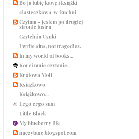
Bo ja lubię kawę i książki
ciasteczkowa-w-kuchni
Czytam - jestem po drugiej
stronie lustra
Czytelnia Cynki
I write sins, not tragedies.
In my world of books...
Korci mnie czytanie...
Królowa Moli
Ksiażkowo
Książkowo...
Lego ergo sum
Little Black
My blueberry life
naczytane.blogspot.com