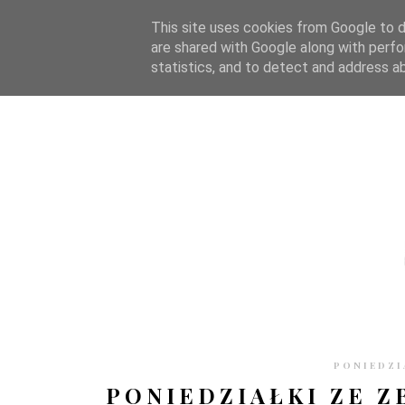
STRONA GŁÓWNA
WSPÓŁPRACA
RECENZJE
O S
This site uses cookies from Google to de
are shared with Google along with perfo
statistics, and to detect and address a
PONIEDZI
PONIEDZIAŁKI ZE Z