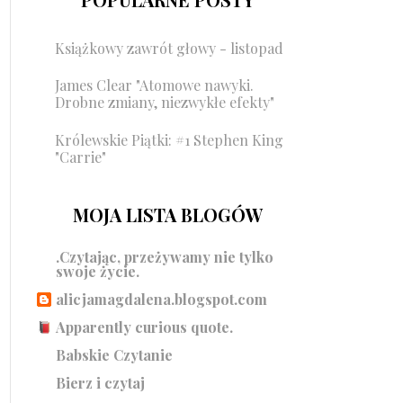
Książkowy zawrót głowy - listopad
James Clear "Atomowe nawyki.
Drobne zmiany, niezwykłe efekty"
Królewskie Piątki: #1 Stephen King
"Carrie"
MOJA LISTA BLOGÓW
.Czytając, przeżywamy nie tylko
swoje życie.
alicjamagdalena.blogspot.com
Apparently curious quote.
Babskie Czytanie
Bierz i czytaj