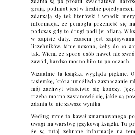
zdania są po prostu kwadratowe. Bardzo
grają, podmiot jest w liczbie pojedynczej
zdarzają się też literówki i wpadki mery
informacja, że pomogła przenieść się n
podczas gdy to drugi padł jej ofiarą. W k
w zapisie daty, czasem jest zapisywan
liczebników. Mnie uczono, żeby do 10 zap
tak. Wiem, że sporo osób nawet nie zwr
zawód, bardzo mocno biło to po oczach.
Wizualnie ta książka wygląda pięknie.
tasiemkę, która umożliwia zaznaczanie mi
mój zachwyt właściwie się kończy. Jęz
trzeba mocno zastanowić się, jakie są p
zdania to nie zawsze wynika.
Według mnie to kawał zmarnowanego poten
uwagi na warstwę językową książki. Tu p
że są tutaj zebrane informacje na te