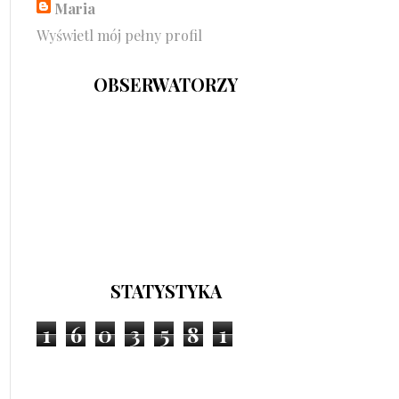
Maria
Wyświetl mój pełny profil
OBSERWATORZY
STATYSTYKA
1
6
0
3
5
8
1