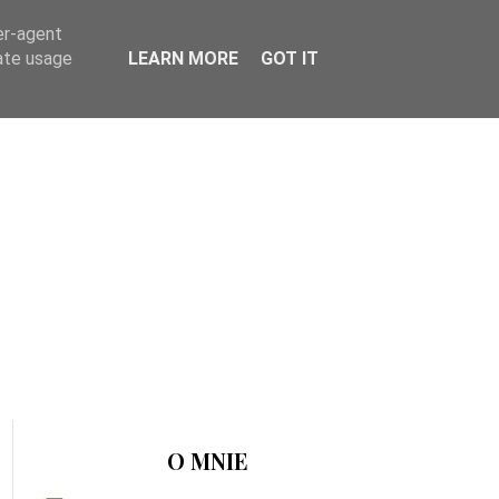
er-agent
rate usage
LEARN MORE
GOT IT
O MNIE