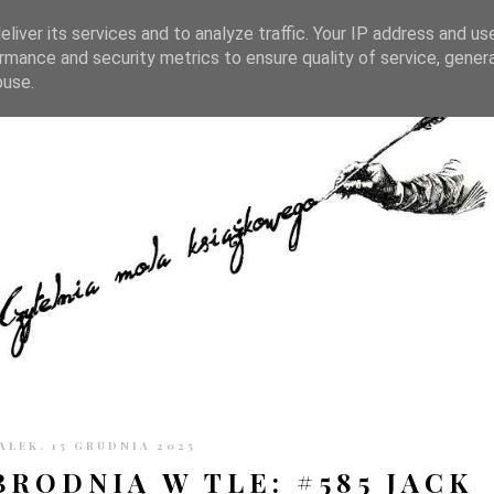
TRONIE
KONTAKT
CZYTELNIA PO GODZINACH
liver its services and to analyze traffic. Your IP address and us
rmance and security metrics to ensure quality of service, gene
buse.
AŁEK, 15 GRUDNIA 2025
BRODNIĄ W TLE: #585 JACK