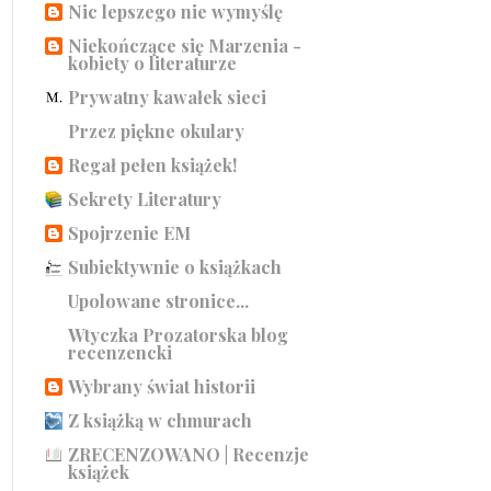
Nic lepszego nie wymyślę
Niekończące się Marzenia -
kobiety o literaturze
Prywatny kawałek sieci
Przez piękne okulary
Regał pełen książek!
Sekrety Literatury
Spojrzenie EM
Subiektywnie o książkach
Upolowane stronice...
Wtyczka Prozatorska blog
recenzencki
Wybrany świat historii
Z książką w chmurach
ZRECENZOWANO | Recenzje
książek