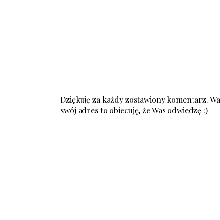
Dziękuję za każdy zostawiony komentarz. Was
swój adres to obiecuję, że Was odwiedzę :)