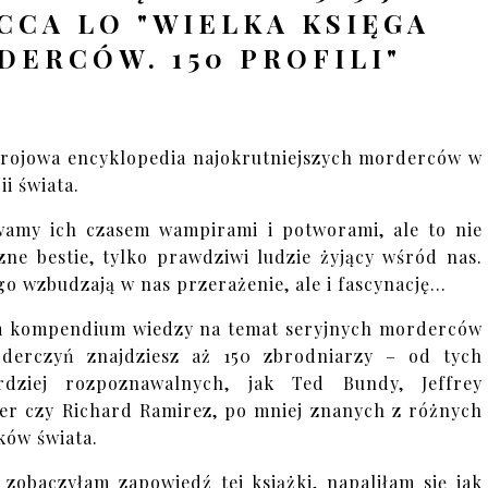
CA LO "WIELKA KSIĘGA
DERCÓW. 150 PROFILI"
rojowa encyklopedia najokrutniejszych morderców w
ii świata.
amy ich czasem wampirami i potworami, ale to nie
zne bestie, tylko prawdziwi ludzie żyjący wśród nas.
go wzbudzają w nas przerażenie, ale i fascynację…
 kompendium wiedzy na temat seryjnych morderców
derczyń znajdziesz aż 150 zbrodniarzy – od tych
ardziej rozpoznawalnych, jak Ted Bundy, Jeffrey
r czy Richard Ramirez, po mniej znanych z różnych
ków świata.
 zobaczyłam zapowiedź tej książki, napaliłam się jak