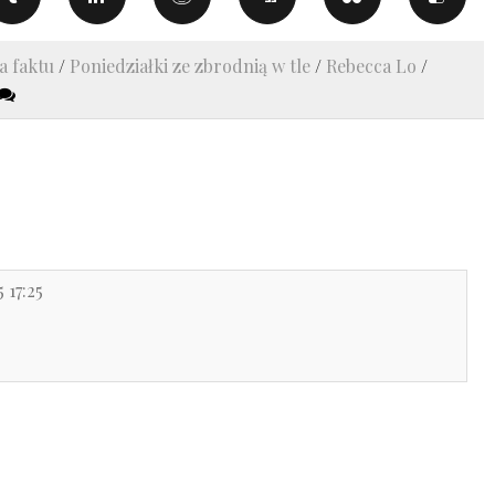
ra faktu
/
Poniedziałki ze zbrodnią w tle
/
Rebecca Lo
/
 17:25