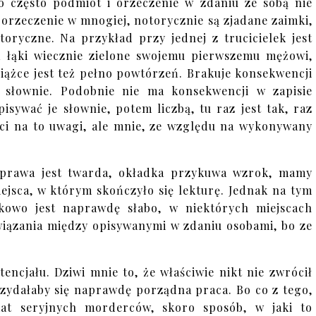
 często podmiot i orzeczenie w zdaniu ze sobą nie
, orzeczenie w mnogiej, notorycznie są zjadane zaimki,
toryczne. Na przykład przy jednej z trucicielek jest
a łąki wiecznie zielone swojemu pierwszemu mężowi,
siążce jest też pełno powtórzeń. Brakuje konsekwencji
a słownie. Podobnie nie ma konsekwencji w zapisie
isywać je słownie, potem liczbą, tu raz jest tak, raz
óci na to uwagi, ale mnie, ze względu na wykonywany
 Oprawa jest twarda, okładka przykuwa wzrok, mamy
ejsca, w którym skończyło się lekturę. Jednak na tym
ykowo jest naprawdę słabo, w niektórych miejscach
owiązania między opisywanymi w zdaniu osobami, bo ze
cjału. Dziwi mnie to, że właściwie nikt nie zwrócił
rzydałaby się naprawdę porządna praca. Bo co z tego,
mat seryjnych morderców, skoro sposób, w jaki to