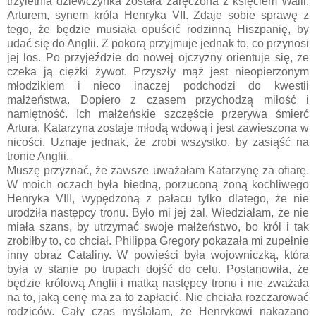
trzyletnia dziewczynka została zaręczona z księciem Walii,
Arturem, synem króla Henryka VII. Zdaje sobie sprawę z
tego, że będzie musiała opuścić rodzinną Hiszpanię, by
udać się do Anglii. Z pokorą przyjmuje jednak to, co przynosi
jej los. Po przyjeździe do nowej ojczyzny orientuje się, że
czeka ją ciężki żywot. Przyszły mąż jest nieopierzonym
młodzikiem i nieco inaczej podchodzi do kwestii
małżeństwa. Dopiero z czasem przychodzą miłość i
namiętność. Ich małżeńskie szczęście przerywa śmierć
Artura. Katarzyna zostaje młodą wdową i jest zawieszona w
nicości. Uznaje jednak, że zrobi wszystko, by zasiąść na
tronie Anglii.
Muszę przyznać, że zawsze uważałam Katarzynę za ofiarę.
W moich oczach była biedną, porzuconą żoną kochliwego
Henryka VIII, wypędzoną z pałacu tylko dlatego, że nie
urodziła następcy tronu. Było mi jej żal. Wiedziałam, że nie
miała szans, by utrzymać swoje małżeństwo, bo król i tak
zrobiłby to, co chciał. Philippa Gregory pokazała mi zupełnie
inny obraz Cataliny. W powieści była wojowniczką, która
była w stanie po trupach dojść do celu. Postanowiła, że
będzie królową Anglii i matką następcy tronu i nie zważała
na to, jaką cenę ma za to zapłacić. Nie chciała rozczarować
rodziców. Cały czas myślałam, że Henrykowi nakazano