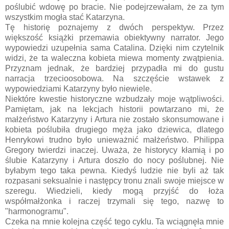
poślubić wdowę po bracie. Nie podejrzewałam, że za tym
wszystkim mogła stać Katarzyna.
Tę historię poznajemy z dwóch perspektyw. Przez
większość książki przemawia obiektywny narrator. Jego
wypowiedzi uzupełnia sama Catalina. Dzięki nim czytelnik
widzi, że ta waleczna kobieta miewa momenty zwątpienia.
Przyznam jednak, że bardziej przypadła mi do gustu
narracja trzecioosobowa. Na szczęście wstawek z
wypowiedziami Katarzyny było niewiele.
Niektóre kwestie historyczne wzbudzały moje wątpliwości.
Pamiętam, jak na lekcjach historii powtarzano mi, że
małżeństwo Katarzyny i Artura nie zostało skonsumowane i
kobieta poślubiła drugiego męża jako dziewica, dlatego
Henrykowi trudno było unieważnić małżeństwo. Philippa
Gregory twierdzi inaczej. Uważa, że historycy kłamią i po
ślubie Katarzyny i Artura doszło do nocy poślubnej. Nie
byłabym tego taka pewna. Kiedyś ludzie nie byli aż tak
rozpasani seksualnie i następcy tronu znali swoje miejsce w
szeregu. Wiedzieli, kiedy mogą przyjść do łoża
współmałżonka i raczej trzymali się tego, nazwę to
"harmonogramu".
Czeka na mnie kolejna część tego cyklu. Ta wciągnęła mnie