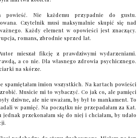
a powieść. Nie każdemu przypadnie do gustu.
kowana. Czytelnik musi maksymalnie skupić się nad
ażnego. Każdy element w opowieści jest znaczący.
rupcja, romans, zbrodnie sprzed lat.
 Autor mieszał fikcję z prawdziwymi wydarzeniami.
rawdą, a co nie. Dla własnego zdrowia psychicznego.
ciarki na skórze.
e spamiętałam imion wszystkich. Na kartach powieści
zrobić. Musicie mi to wybaczyć. Co jak co, ale pamięci
 były dziwne, ale nie uważam, by był to mankament. To
padali w pamięć. Na początku nie przepadałam za Kat.
 jednak przekonałam się do niej i chciałam, by udało
ji.