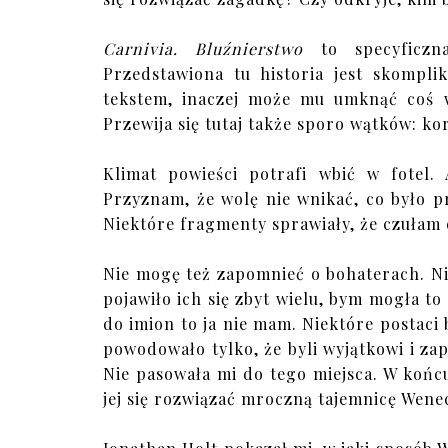
Carnivia. Bluźnierstwo
to specyficzn
Przedstawiona tu historia jest skompli
tekstem, inaczej może mu umknąć coś w
Przewija się tutaj także sporo wątków: ko
Klimat powieści potrafi wbić w fotel.
Przyznam, że wolę nie wnikać, co było p
Niektóre fragmenty sprawiały, że czułam 
Nie mogę też zapomnieć o bohaterach. Ni
pojawiło ich się zbyt wielu, bym mogła to 
do imion to ja nie mam. Niektóre postaci
powodowało tylko, że byli wyjątkowi i za
Nie pasowała mi do tego miejsca. W końcu
jej się rozwiązać mroczną tajemnicę Wenec