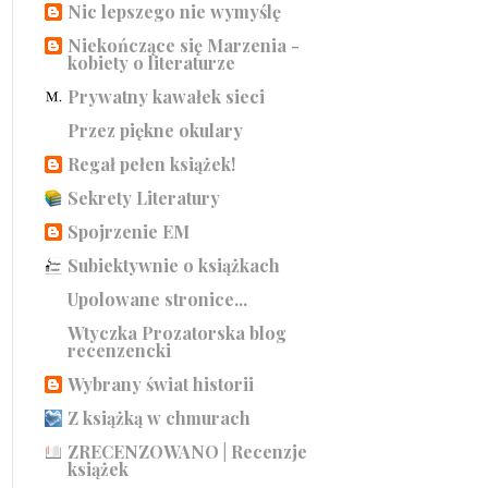
Nic lepszego nie wymyślę
Niekończące się Marzenia -
kobiety o literaturze
Prywatny kawałek sieci
Przez piękne okulary
Regał pełen książek!
Sekrety Literatury
Spojrzenie EM
Subiektywnie o książkach
Upolowane stronice...
Wtyczka Prozatorska blog
recenzencki
Wybrany świat historii
Z książką w chmurach
ZRECENZOWANO | Recenzje
książek