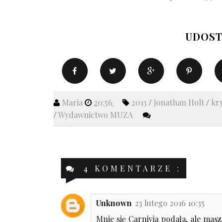
UDOST
Maria
20:56
2013
/
Jonathan Holt
/
kr
/
Wydawnictwo MUZA
4 KOMENTARZE :
Unknown
23 lutego 2016 10:35
Mnie się Carnivia podała, ale masz 