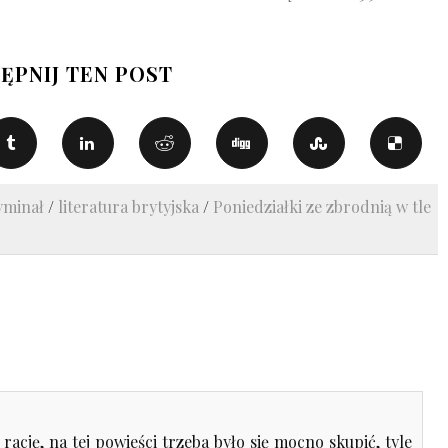
ĘPNIJ TEN POST
yminał
/
literatura brytyjska
/
Poniedziałki ze zbrodnią w tle
rację, na tej powieści trzeba było się mocno skupić, tyle