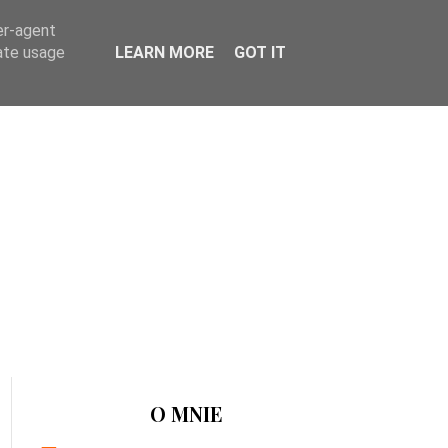
er-agent
rate usage
LEARN MORE
GOT IT
O MNIE