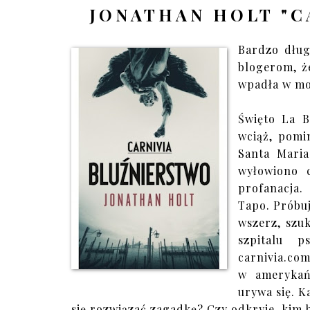
JONATHAN HOLT "C
Bardzo dług
blogerom, ż
wpadła w mo
Święto La B
wciąż, pomi
Santa Maria
wyłowiono 
profanacja.
Tapo. Próbu
wszerz, szu
szpitalu p
carnivia.co
w amerykań
urywa się. K
się rozwiązać zagadkę? Czy odkryje, kim 