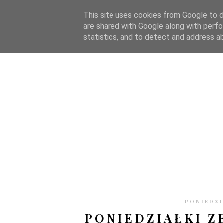
STRONA GŁÓWNA
WSPÓŁPRACA
RECENZJE
O S
This site uses cookies from Google to de
are shared with Google along with perfo
statistics, and to detect and address a
PONIEDZI
PONIEDZIAŁKI Z