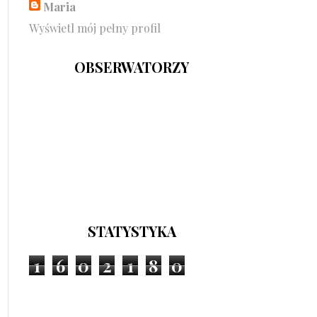
Maria
Wyświetl mój pełny profil
OBSERWATORZY
STATYSTYKA
1
6
0
2
1
8
0