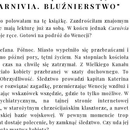
ARNIVIA. BLUŹNIERSTWO"
o polowałam na tę książkę. Zazdrościłam znajomym
e mają lekturę już za sobą. W końcu jednak
Carnivia
je ręce. Gotowi na podróż do Wenecji?
efana. Północ. Miasto wypełniło się przebrańcami i
mo późnej pory, tętni życiem. Na stopniach kościoła
 czas na chwilę się zatrzymał. Z Wielkiego Kanału
ciało kobiety przebranej w szaty duchownego. To
 Obrzydliwość. Śledztwo prowadzi kapitan Katerina
je rozwiązać zagadkę, przemierzając Wenecję wzdłuż i
kając wskazówek wszędzie, gdzie to tylko możliwe. W
sychiatrycznym, na tajnej stronie internetowej
m, w starożytnym chrześcijańskim klasztorze, a nawet
skiej bazie wojskowej. W pewnym momencie trop
at dostaje polecenie, by zamknąć śledztwo. Czy uda jej
była martwa kobieta?