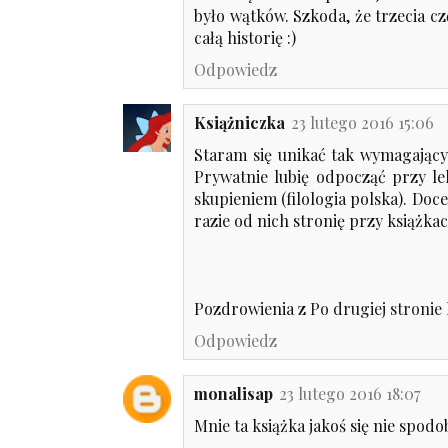
było wątków. Szkoda, że trzecia c
całą historię :)
Odpowiedz
Książniczka
23 lutego 2016 15:06
Staram się unikać tak wymagający
Prywatnie lubię odpocząć przy lek
skupieniem (filologia polska). Doc
razie od nich stronię przy książka
Pozdrowienia z
Po drugiej stronie 
Odpowiedz
monalisap
23 lutego 2016 18:07
Mnie ta książka jakoś się nie spodob