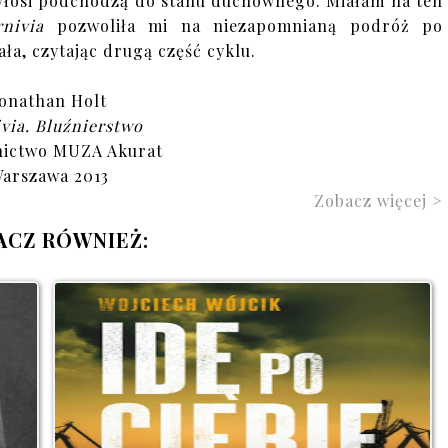
 Włosi podchodzą do stanu duchownego. Miałam na ten
rnivia
pozwoliła mi na niezapomnianą podróż po
ła, czytając drugą część cyklu.
Jonathan Holt
via. Bluźnierstwo
ictwo MUZA Akurat
arszawa 2013
Zobacz więcej >
ACZ RÓWNIEŻ: