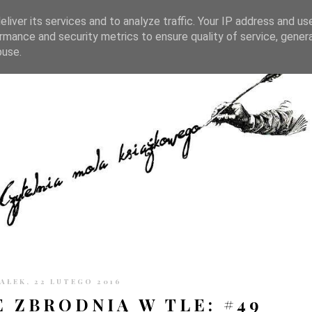
TRONIE
KONTAKT
CZYTELNIA PO GODZINACH
liver its services and to analyze traffic. Your IP address and us
rmance and security metrics to ensure quality of service, gene
buse.
AŁEK, 22 LUTEGO 2016
E ZBRODNIĄ W TLE: #49