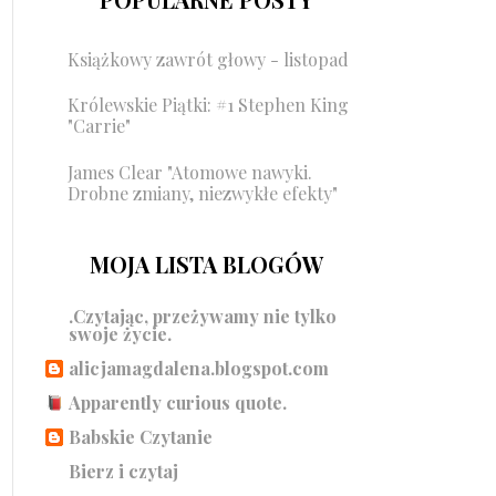
Książkowy zawrót głowy - listopad
Królewskie Piątki: #1 Stephen King
"Carrie"
James Clear "Atomowe nawyki.
Drobne zmiany, niezwykłe efekty"
MOJA LISTA BLOGÓW
.Czytając, przeżywamy nie tylko
swoje życie.
alicjamagdalena.blogspot.com
Apparently curious quote.
Babskie Czytanie
Bierz i czytaj