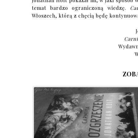
Jonathan Holt pokazał mi, w jaki sposób
temat bardzo ograniczoną wiedzę.
Ca
Włoszech, którą z chęcią będę kontynuowa
Carni
Wydawn
W
ZOB