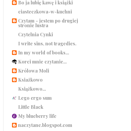
Bo ja lubię kawę i książki
ciasteczkowa-w-kuchni
Czytam - jestem po drugiej
stronie lustra
Czytelnia Cynki
I write sins, not tragedies.
In my world of books...
Korci mnie czytanie...
Królowa Moli
Ksiażkowo
Książkowo...
Lego ergo sum
Little Black
My blueberry life
naczytane.blogspot.com