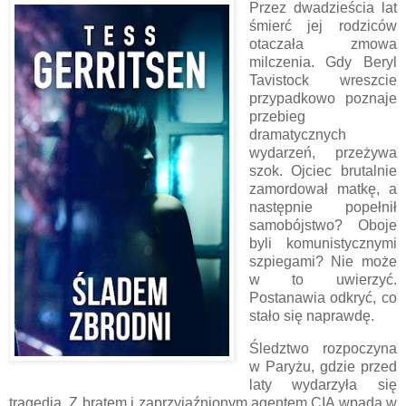
Przez dwadzieścia lat
śmierć jej rodziców
otaczała zmowa
milczenia. Gdy Beryl
Tavistock wreszcie
przypadkowo poznaje
przebieg
dramatycznych
wydarzeń, przeżywa
szok. Ojciec brutalnie
zamordował matkę, a
następnie popełnił
samobójstwo? Oboje
byli komunistycznymi
szpiegami? Nie może
w to uwierzyć.
Postanawia odkryć, co
stało się naprawdę.
Śledztwo rozpoczyna
w Paryżu, gdzie przed
laty wydarzyła się
tragedia. Z bratem i zaprzyjaźnionym agentem CIA wpada w