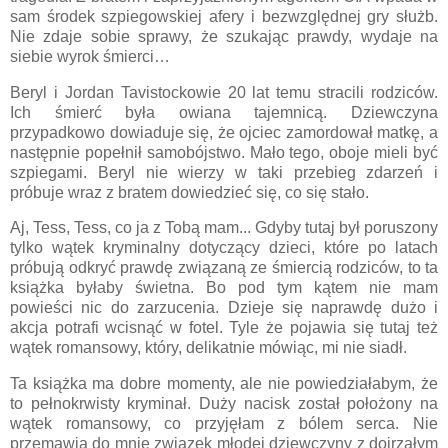
sam środek szpiegowskiej afery i bezwzględnej gry służb.
Nie zdaje sobie sprawy, że szukając prawdy, wydaje na
siebie wyrok śmierci…
Beryl i Jordan Tavistockowie 20 lat temu stracili rodziców.
Ich śmierć była owiana tajemnicą. Dziewczyna
przypadkowo dowiaduje się, że ojciec zamordował matkę, a
następnie popełnił samobójstwo. Mało tego, oboje mieli być
szpiegami. Beryl nie wierzy w taki przebieg zdarzeń i
próbuje wraz z bratem dowiedzieć się, co się stało.
Aj, Tess, Tess, co ja z Tobą mam... Gdyby tutaj był poruszony
tylko wątek kryminalny dotyczący dzieci, które po latach
próbują odkryć prawdę związaną ze śmiercią rodziców, to ta
książka byłaby świetna. Bo pod tym kątem nie mam
powieści nic do zarzucenia. Dzieje się naprawdę dużo i
akcja potrafi wcisnąć w fotel. Tyle że pojawia się tutaj też
wątek romansowy, który, delikatnie mówiąc, mi nie siadł.
Ta książka ma dobre momenty, ale nie powiedziałabym, że
to pełnokrwisty kryminał. Duży nacisk został położony na
wątek romansowy, co przyjęłam z bólem serca. Nie
przemawia do mnie związek młodej dziewczyny z dojrzałym