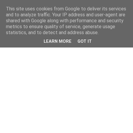
This site uses cookies from Google to deliver its services
and to analyze traffic. Your IP address and user-agent are
shared with Google along with performance and security
metrics to ensure quality of service, generate usage
statistics, and to detect and address abuse.
LEARN MORE
GOT IT