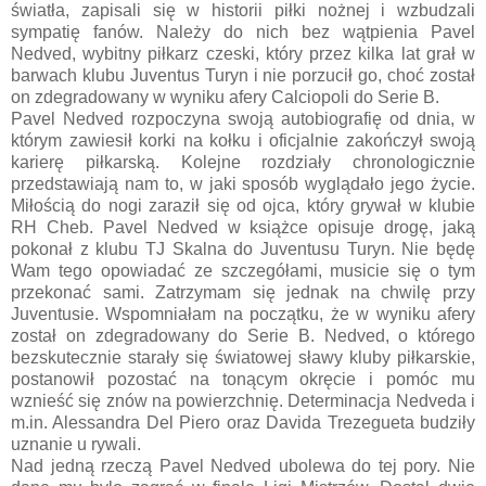
światła, zapisali się w historii piłki nożnej i wzbudzali
sympatię fanów. Należy do nich bez wątpienia Pavel
Nedved, wybitny piłkarz czeski, który przez kilka lat grał w
barwach klubu Juventus Turyn i nie porzucił go, choć został
on zdegradowany w wyniku afery Calciopoli do Serie B.
Pavel Nedved rozpoczyna swoją autobiografię od dnia, w
którym zawiesił korki na kołku i oficjalnie zakończył swoją
karierę piłkarską. Kolejne rozdziały chronologicznie
przedstawiają nam to, w jaki sposób wyglądało jego życie.
Miłością do nogi zaraził się od ojca, który grywał w klubie
RH Cheb. Pavel Nedved w książce opisuje drogę, jaką
pokonał z klubu TJ Skalna do Juventusu Turyn. Nie będę
Wam tego opowiadać ze szczegółami, musicie się o tym
przekonać sami. Zatrzymam się jednak na chwilę przy
Juventusie. Wspomniałam na początku, że w wyniku afery
został on zdegradowany do Serie B. Nedved, o którego
bezskutecznie starały się światowej sławy kluby piłkarskie,
postanowił pozostać na tonącym okręcie i pomóc mu
wznieść się znów na powierzchnię. Determinacja Nedveda i
m.in. Alessandra Del Piero oraz Davida Trezegueta budziły
uznanie u rywali.
Nad jedną rzeczą Pavel Nedved ubolewa do tej pory. Nie