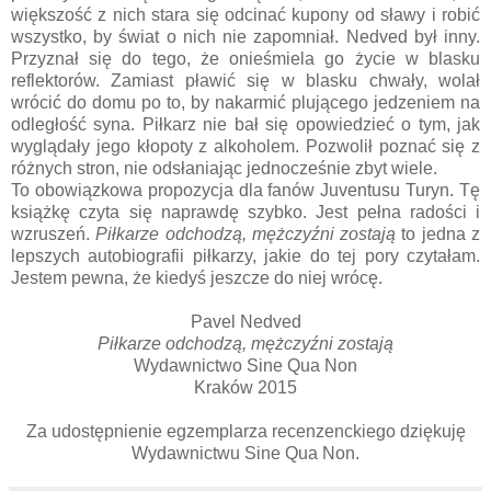
większość z nich stara się odcinać kupony od sławy i robić
wszystko, by świat o nich nie zapomniał. Nedved był inny.
Przyznał się do tego, że onieśmiela go życie w blasku
reflektorów. Zamiast pławić się w blasku chwały, wolał
wrócić do domu po to, by nakarmić plującego jedzeniem na
odległość syna. Piłkarz nie bał się opowiedzieć o tym, jak
wyglądały jego kłopoty z alkoholem. Pozwolił poznać się z
różnych stron, nie odsłaniając jednocześnie zbyt wiele.
To obowiązkowa propozycja dla fanów Juventusu Turyn. Tę
książkę czyta się naprawdę szybko. Jest pełna radości i
wzruszeń.
Piłkarze odchodzą, mężczyźni zostają
to jedna z
lepszych autobiografii piłkarzy, jakie do tej pory czytałam.
Jestem pewna, że kiedyś jeszcze do niej wrócę.
Pavel Nedved
Piłkarze odchodzą, mężczyźni zostają
Wydawnictwo Sine Qua Non
Kraków 2015
Za udostępnienie egzemplarza recenzenckiego dziękuję
Wydawnictwu Sine Qua Non.