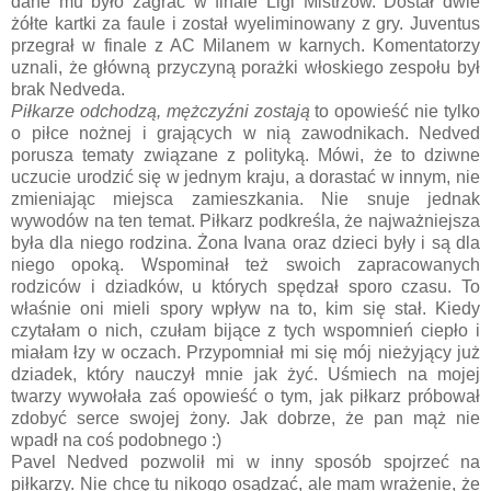
dane mu było zagrać w finale Ligi Mistrzów. Dostał dwie
żółte kartki za faule i został wyeliminowany z gry. Juventus
przegrał w finale z AC Milanem w karnych. Komentatorzy
uznali, że główną przyczyną porażki włoskiego zespołu był
brak Nedveda.
Piłkarze odchodzą, mężczyźni zostają
to opowieść nie tylko
o piłce nożnej i grających w nią zawodnikach. Nedved
porusza tematy związane z polityką. Mówi, że to dziwne
uczucie urodzić się w jednym kraju, a dorastać w innym, nie
zmieniając miejsca zamieszkania. Nie snuje jednak
wywodów na ten temat. Piłkarz podkreśla, że najważniejsza
była dla niego rodzina. Żona Ivana oraz dzieci były i są dla
niego opoką. Wspominał też swoich zapracowanych
rodziców i dziadków, u których spędzał sporo czasu. To
właśnie oni mieli spory wpływ na to, kim się stał. Kiedy
czytałam o nich, czułam bijące z tych wspomnień ciepło i
miałam łzy w oczach. Przypomniał mi się mój nieżyjący już
dziadek, który nauczył mnie jak żyć. Uśmiech na mojej
twarzy wywołała zaś opowieść o tym, jak piłkarz próbował
zdobyć serce swojej żony. Jak dobrze, że pan mąż nie
wpadł na coś podobnego :)
Pavel Nedved pozwolił mi w inny sposób spojrzeć na
piłkarzy. Nie chcę tu nikogo osądzać, ale mam wrażenie, że