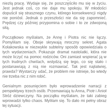
niezłą pracę. Wydaje się, że poszczęściło mu się w życiu.
Jest jednak coś, co nie daje mu spokoju. W młodości
dopuścił się strasznego czynu, którego konsekwencji nigdy
nie poniósł. Jednak o przeszłości nie da się zapomnieć.
Prędzej czy później przypomina o sobie i to ze zdwojoną
siłą.
Początkowo myślałam, że Annę i Piotra nic nie łączy.
Pomyliłam się. Oboje skrywają mroczny sekret. Agata
Kołakowska w niezwykle subtelny sposób opowiedziała o
tych wydarzeniach. Pokazuje dramat nastolatki, która nie
może liczyć na pomoc rodziców. Oni zamiast wspierać ją w
tych trudnych chwilach, wstydzą się tego, co się stało i
postanawiają z nią nie rozmawiać. Tak jest najłatwiej,
prawda? Wystarczy udać, że problem nie istnieje, bo wtedy
nie trzeba nic z nim robić.
Genialnym posunięciem było wprowadzenie narracji z
perspektywy trzech osób. Przemawiają tu Anna, Piotr i Anioł
Stróż dziewczyny. Na początku myślałam, że taki zabieg
wprowadzi tylko chaos. Myliłam się. To dało mi pełny obraz
tej sytuacji.