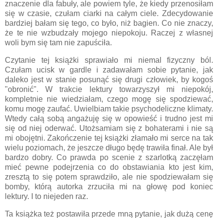
znaczenie dla fabuły, ale powiem tyle, że kiedy przenosiłam
się w czasie, czułam ciarki na całym ciele. Zdecydowanie
bardziej bałam się tego, co było, niż bagien. Co nie znaczy,
że te nie wzbudzały mojego niepokoju. Raczej z własnej
woli bym się tam nie zapuściła.
Czytanie tej książki sprawiało mi niemal fizyczny ból.
Czułam ucisk w gardle i zadawałam sobie pytanie, jak
daleko jest w stanie posunąć się drugi człowiek, by kogoś
"obronić". W trakcie lektury towarzyszył mi niepokój,
kompletnie nie wiedziałam, czego mogę się spodziewać,
komu mogę zaufać. Uwielbiam takie psychodeliczne klimaty.
Wtedy całą sobą angażuję się w opowieść i trudno jest mi
się od niej oderwać. Utożsamiam się z bohaterami i nie są
mi obojętni. Zakończenie tej książki złamało mi serce na tak
wielu poziomach, że jeszcze długo będę trawiła finał. Ale był
bardzo dobry. Co prawda po scenie z szarlotką zaczęłam
mieć pewne podejrzenia co do obstawiania kto jest kim,
zresztą to się potem sprawdziło, ale nie spodziewałam się
bomby, którą autorka zrzuciła mi na głowę pod koniec
lektury. I to niejeden raz.
Ta książka też postawiła przede mną pytanie, jak dużą cenę