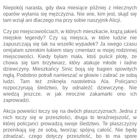
Niepokój narasta, gdy dwa miesiące później z mlecznych
oparów wyłania się mężczyzna. Nie wie, kim jest, skąd się
tam wziął ani dlaczego ma przy sobie naszyjnik Alicji.
Czy po miejscowościach, w których mieszkacie, krążą jakieś
miejskie legendy? Czy są miejsca, w które ludzie nie
zapuszczają się tak na wszelki wypadek? Ja swego czasu
omijałam szerokim łukiem stary cmentarz w mojej rodzinnej
miejscowości. Kiedy byłam mała, ktoś puścił plotę, że
chowa się tam brzytwiarz, który atakuje młode i ładne
dziewczyny. Mieszkańcy Sinic boją się bagien spowitych
mgłą. Podobno potrafi namieszać w głowie i zabrać ze sobą
ludzi. Tam też zniknęła nastoletnia Ala. Policjanci
rozpoczynają śledztwo, by odnaleźć dziewczynę. Nie
wiedzą jeszcze, w jak mroczne zakamarki ono ich
zaprowadzi.
Akcja powieści toczy się na dwóch płaszczyznach. Jedna z
nich toczy się w przeszłości, druga to teraźniejszość, w
której policjanci prowadzą swoje śledztwo. Te płaszczyzny
przenikają się ze sobą, tworząc spójną całość. Nie będę
zdradzać, czego dotyczy przeszłość, bo to ma spore