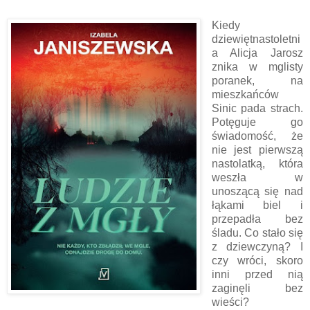
Kiedy
dziewiętnastoletni
a Alicja Jarosz
znika w mglisty
poranek, na
mieszkańców
Sinic pada strach.
Potęguje go
świadomość, że
nie jest pierwszą
nastolatką, która
weszła w
unoszącą się nad
łąkami biel i
przepadła bez
śladu. Co stało się
z dziewczyną? I
czy wróci, skoro
inni przed nią
zaginęli bez
wieści?