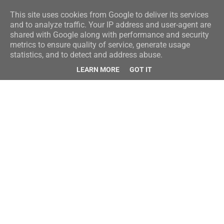
This site uses cookies from Google to deliver its services
and to analyze traffic. Your IP address and user-agent are
shared with Google along with performance and security
metrics to ensure quality of service, generate usage
statistics, and to detect and address abuse.
LEARN MORE
GOT IT