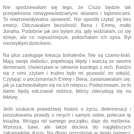
Nie spodziewałam się tego, że
Cisza
będzie tak
przepełniona niewypowiedzianymi słowami i tajemnicami.
To nieprzewidywalna opowieść. Nie sposób czytać jej bez
emocji. Odczuwałam bezsilność Bena i Emmy, matki
Jonaha. Podobnie jak oni byłam zła, gdy widziałam, co się
dzieje, ale co najważniejsze, pokochałam ich syna. Był
niezwykłym dzieckiem.
Na plus zasługuje kreacja bohaterów. Nie są czarno-biali.
Mają swoje słabości, popełniają błędy i walczą ze swoimi
demonami. Uwierzyłam w istnienie każdego z nich. Bardzo
się z nimi zżyłam i trudno było mi pozwolić im odejść.
Czytając o poczynaniach Emmy i Bena, zastanawiałam się,
jak ja zachowałabym się na ich miejscu. Podejrzewam, że to
damo będą odczuwali rodzice, którzy zdecydują się na
lekturę.
Jeśli szukacie prawdziwej historii o życiu, determinacji i
poszukiwaniu prawdy o innych i samym sobie, polecam tę
książkę. Wciąga od samego początku, daje do myślenia.
Wzrusza, bawi, ale także dociera do najgłębszych
zakamarków duszy. Na długo pozostanie w mojej pamięci.