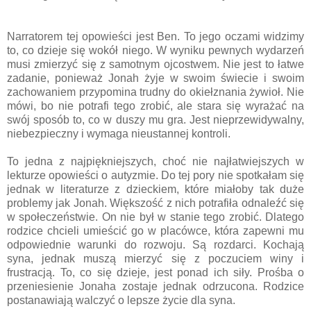
Narratorem tej opowieści jest Ben. To jego oczami widzimy
to, co dzieje się wokół niego. W wyniku pewnych wydarzeń
musi zmierzyć się z samotnym ojcostwem. Nie jest to łatwe
zadanie, ponieważ Jonah żyje w swoim świecie i swoim
zachowaniem przypomina trudny do okiełznania żywioł. Nie
mówi, bo nie potrafi tego zrobić, ale stara się wyrażać na
swój sposób to, co w duszy mu gra. Jest nieprzewidywalny,
niebezpieczny i wymaga nieustannej kontroli.
To jedna z najpiękniejszych, choć nie najłatwiejszych w
lekturze opowieści o autyzmie. Do tej pory nie spotkałam się
jednak w literaturze z dzieckiem, które miałoby tak duże
problemy jak Jonah. Większość z nich potrafiła odnaleźć się
w społeczeństwie. On nie był w stanie tego zrobić. Dlatego
rodzice chcieli umieścić go w placówce, która zapewni mu
odpowiednie warunki do rozwoju. Są rozdarci. Kochają
syna, jednak muszą mierzyć się z poczuciem winy i
frustracją. To, co się dzieje, jest ponad ich siły. Prośba o
przeniesienie Jonaha zostaje jednak odrzucona. Rodzice
postanawiają walczyć o lepsze życie dla syna.