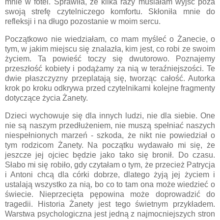
mnie w fotel. Sprawiła, że kilka razy musiałam wyjść poza
swoją strefę czytelniczego komfortu. Skłoniła mnie do
refleksji i na długo pozostanie w moim sercu.
Początkowo nie wiedziałam, co mam myśleć o Żanecie, o
tym, w jakim miejscu się znalazła, kim jest, co robi ze swoim
życiem. Ta powieść toczy się dwutorowo. Poznajemy
przeszłość kobiety i podążamy za nią w teraźniejszości. Te
dwie płaszczyzny przeplatają się, tworząc całość. Autorka
krok po kroku odkrywa przed czytelnikami kolejne fragmenty
dotyczące życia Żanety.
Dzieci wychowuje się dla innych ludzi, nie dla siebie. One
nie są naszym przedłużeniem, nie muszą spełniać naszych
niespełnionych marzeń - szkoda, że nikt nie powiedział o
tym rodzicom Żanety. Na początku wydawało mi się, że
jeszcze jej ojciec będzie jako tako się bronił. Do czasu.
Słabo mi się robiło, gdy czytałam o tym, że przecież Patrycja
i Antoni chcą dla córki dobrze, dlatego żyją jej życiem i
ustalają wszystko za nią, bo co to tam ona może wiedzieć o
świecie. Nieprzecięta pępowina może doprowadzić do
tragedii. Historia Żanety jest tego świetnym przykładem.
Warstwa psychologiczna jest jedną z najmocniejszych stron