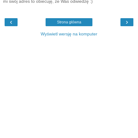
mi swój adres to obiecuję, że Was odwiedzę :)
‹
›
Strona główna
Wyświetl wersję na komputer