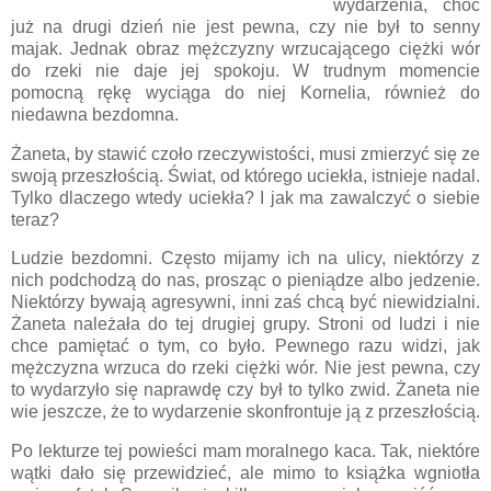
wydarzenia, choć
już na drugi dzień nie jest pewna, czy nie był to senny
majak. Jednak obraz mężczyzny wrzucającego ciężki wór
do rzeki nie daje jej spokoju. W trudnym momencie
pomocną rękę wyciąga do niej Kornelia, również do
niedawna bezdomna.
Żaneta, by stawić czoło rzeczywistości, musi zmierzyć się ze
swoją przeszłością. Świat, od którego uciekła, istnieje nadal.
Tylko dlaczego wtedy uciekła? I jak ma zawalczyć o siebie
teraz?
Ludzie bezdomni. Często mijamy ich na ulicy, niektórzy z
nich podchodzą do nas, prosząc o pieniądze albo jedzenie.
Niektórzy bywają agresywni, inni zaś chcą być niewidzialni.
Żaneta należała do tej drugiej grupy. Stroni od ludzi i nie
chce pamiętać o tym, co było. Pewnego razu widzi, jak
mężczyzna wrzuca do rzeki ciężki wór. Nie jest pewna, czy
to wydarzyło się naprawdę czy był to tylko zwid. Żaneta nie
wie jeszcze, że to wydarzenie skonfrontuje ją z przeszłością.
Po lekturze tej powieści mam moralnego kaca. Tak, niektóre
wątki dało się przewidzieć, ale mimo to książka wgniotła