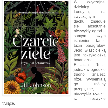
W zwyczajnej
dzielnicy
Londynu, na
zwyczajnym
dachu znajduje
się absolutnie
niezwykły ogród –
samym swym
istnieniem łamie
tuzin paragrafów.
Jego właścicielką
jest toksykolożka
botaniczna
Eustacia Rose,
jednak w ogrodzie
trudno znaleźć
róże. Wypełniają
go rośliny
przepiękne,
niezwykle rzadkie
i… niezwykle
trujące.