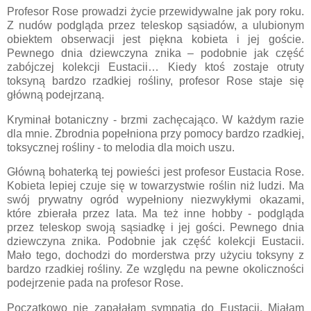
Profesor Rose prowadzi życie przewidywalne jak pory roku.
Z nudów podgląda przez teleskop sąsiadów, a ulubionym
obiektem obserwacji jest piękna kobieta i jej goście.
Pewnego dnia dziewczyna znika – podobnie jak część
zabójczej kolekcji Eustacii… Kiedy ktoś zostaje otruty
toksyną bardzo rzadkiej rośliny, profesor Rose staje się
główną podejrzaną.
Kryminał botaniczny - brzmi zachęcająco. W każdym razie
dla mnie. Zbrodnia popełniona przy pomocy bardzo rzadkiej,
toksycznej rośliny - to melodia dla moich uszu.
Główną bohaterką tej powieści jest profesor Eustacia Rose.
Kobieta lepiej czuje się w towarzystwie roślin niż ludzi. Ma
swój prywatny ogród wypełniony niezwykłymi okazami,
które zbierała przez lata. Ma też inne hobby - podgląda
przez teleskop swoją sąsiadkę i jej gości. Pewnego dnia
dziewczyna znika. Podobnie jak część kolekcji Eustacii.
Mało tego, dochodzi do morderstwa przy użyciu toksyny z
bardzo rzadkiej rośliny. Ze względu na pewne okoliczności
podejrzenie pada na profesor Rose.
Początkowo nie zapałałam sympatią do Eustacii. Miałam