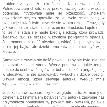
problem z tym, że określała ludzi nazwami roślin.
Potrzebowałam chwili, żeby przekonać się, że ma w sobie
potencjał. Intrygowała mnie jej przeszłość. Chciałam
dowiedzieć się, co sprawiło, że jej życie zmieniło się w
stagnację i właściwie niewiele się w nim dzieje. Teraz, gdy
już wiem, co się stało, lepiej rozumiem Eustacię. I ujęło mnie
to, że nie stała się nagle biegłą śledczą, która prowadzi
śledztwo tak, że szczęki wszystkim policjantom opadają.
Jest momentami dość niezdarna, widać, że policyjny świat
to nie jej bajka, ale dzięki temu łatwiej mi uwierzyć w jej
kreację.
Sama akcja rozwija się dość powoli. I żeby nie było, nie jest
to zarzut z mojej strony. Wręcz przeciwnie, takie tempo
pasuje do osobowości głównej bohaterki, która angażuje się
w śledztwo. Tu nie pasowałyby wybuchy i dzikie pościgi.
Dawka emocji, którą serwuje autorka, według mnie
wpasowuje się w klimat powieści.
Jeśli zastanawiacie się, czy ze względu na to, że mamy do
czynienia z kryminałem botanicznym, autorka zasypuje nas
przyrodniczą nomenklaturą, powiem tak - owszem, pojawia
się takowa, jednak nie powiem, że czułam się nią zasypana.